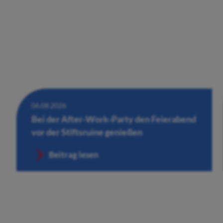
06.08.2026
Bei der After-Work-Party den Feierabend
vor der Stiftsruine genießen
Beitrag lesen