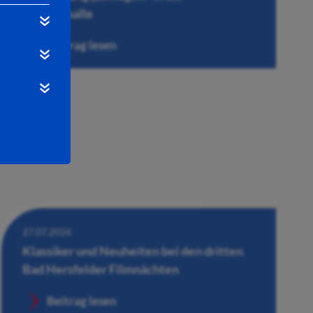
Wandelhalle
Beitrag lesen
27.07.2026
Klassiker und Neuheiten bei den dritten
Bad Hersfelder Filmnächten
Beitrag lesen