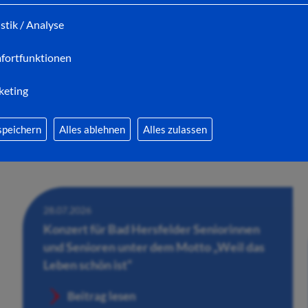
Adventsmarkt in Bad Hersfeld gesucht
istik / Analyse
Beitrag lesen
fortfunktionen
keting
speichern
Alles ablehnen
Alles zulassen
28.07.2026
Konzert für Bad Hersfelder Seniorinnen
und Senioren unter dem Motto „Weil das
Leben schön ist“
Beitrag lesen