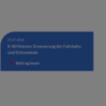
21.07.2026
K 40 Heenes: Erneuerung der Fahrbahn
und Stützwände
Beitrag lesen