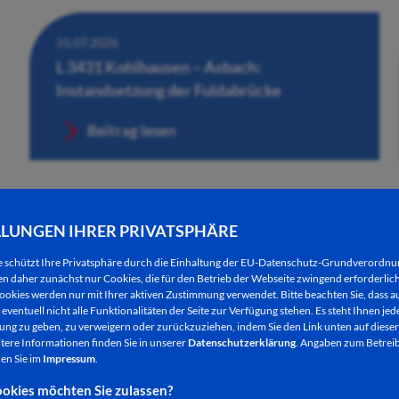
31.07.2026
L 3431 Kohlhausen – Asbach:
Instandsetzung der Fuldabrücke
Beitrag lesen
LLUNGEN IHRER PRIVATSPHÄRE
e schützt Ihre Privatsphäre durch die Einhaltung der EU-Datenschutz-Grundverordn
 daher zunächst nur Cookies, die für den Betrieb der Webseite zwingend erforderlich
ookies werden nur mit Ihrer aktiven Zustimmung verwendet. Bitte beachten Sie, dass au
eventuell nicht alle Funktionalitäten der Seite zur Verfügung stehen. Es steht Ihnen jede
ng zu geben, zu verweigern oder zurückzuziehen, indem Sie den Link unten auf dieser
tere Informationen finden Sie in unserer
Datenschutzerklärung
. Angaben zum Betreib
en Sie im
Impressum
.
30.07.2026
okies möchten Sie zulassen?
Händlerinnen und Händler für