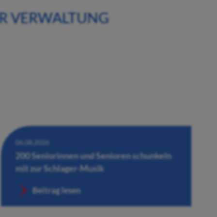
ER VERWALTUNG
06.08.2026
200 Seniorinnen und Senioren schunkeln
mit zur Schlager-Musik
Beitrag lesen