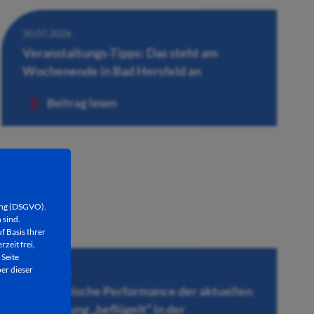
30.07.2026
Veranstaltungs-Tipps: Das steht am
Wochenende in Bad Hersfeld an
Beitrag lesen
ung (DSGVO).
 sind.
f Basis Ihrer
rzeit frei,
 Seite
er dieser
30.07.2026
Künstlerische Performance der aktuellen
Ausstellung „beflügelt“ in der