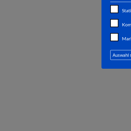
Stat
Kom
Mar
Auswahl 