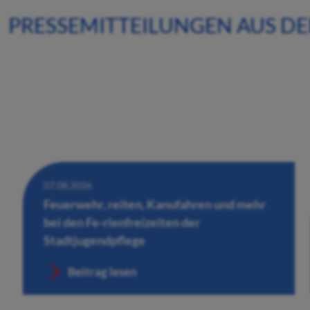
PRESSEMITTEILUNGEN AUS D
07.08.2026
Feuerwehr, reiten, Kanufahren und mehr
bei den Fe-rienfreizeiten der
Stadtjugendpflege
Beitrag lesen