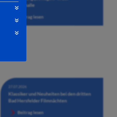
Wandelhalle
Beitrag lesen
27.07.2026
Klassiker und Neuheiten bei den dritten
Bad Hersfelder Filmnächten
Beitrag lesen