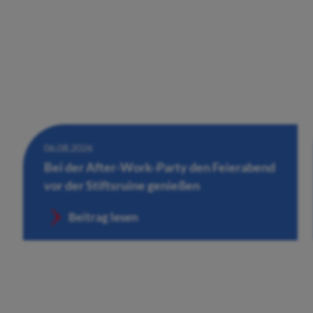
06.08.2026
Bei der After-Work-Party den Feierabend
vor der Stiftsruine genießen
Beitrag lesen