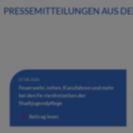
PRESSEMITTEILUNGEN AUS D
07.08.2026
Feuerwehr, reiten, Kanufahren und mehr
bei den Fe-rienfreizeiten der
Stadtjugendpflege
Beitrag lesen