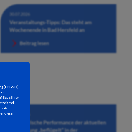
30.07.2026
Veranstaltungs-Tipps: Das steht am
Wochenende in Bad Hersfeld an
Beitrag lesen
ung (DSGVO).
 sind.
f Basis Ihrer
rzeit frei,
 Seite
er dieser
30.07.2026
Künstlerische Performance der aktuellen
Ausstellung „beflügelt“ in der