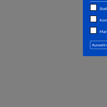
Stat
Kom
Mar
Auswahl 