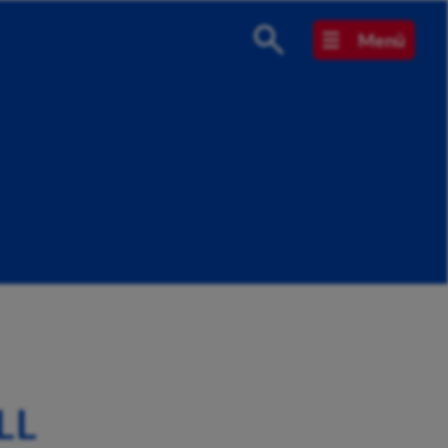
Menü
LL