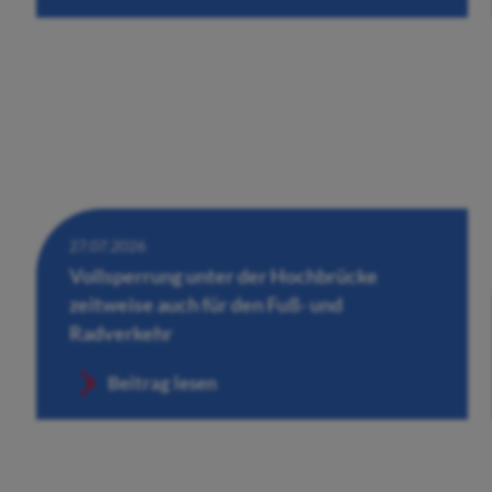
27.07.2026
Vollsperrung unter der Hochbrücke
zeitweise auch für den Fuß- und
Radverkehr
Beitrag lesen