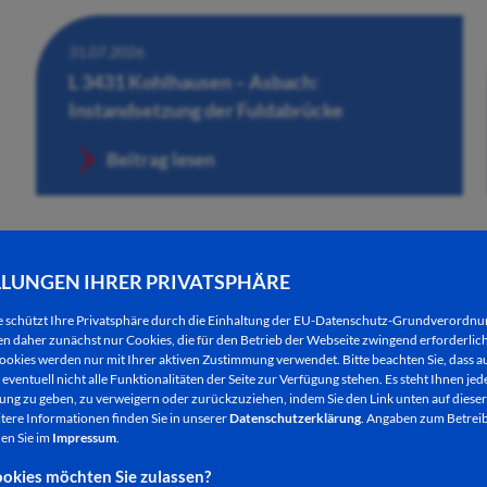
31.07.2026
L 3431 Kohlhausen – Asbach:
Instandsetzung der Fuldabrücke
Beitrag lesen
LLUNGEN IHRER PRIVATSPHÄRE
e schützt Ihre Privatsphäre durch die Einhaltung der EU-Datenschutz-Grundverordn
 daher zunächst nur Cookies, die für den Betrieb der Webseite zwingend erforderlich
ookies werden nur mit Ihrer aktiven Zustimmung verwendet. Bitte beachten Sie, dass au
eventuell nicht alle Funktionalitäten der Seite zur Verfügung stehen. Es steht Ihnen jede
ng zu geben, zu verweigern oder zurückzuziehen, indem Sie den Link unten auf dieser
tere Informationen finden Sie in unserer
Datenschutzerklärung
. Angaben zum Betreib
en Sie im
Impressum
.
30.07.2026
okies möchten Sie zulassen?
Händlerinnen und Händler für