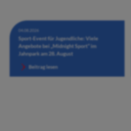
04.08.2026
Sport-Event für Jugendliche: Viele
Angebote bei „Midnight Sport“ im
Jahnpark am 28. August
Beitrag lesen