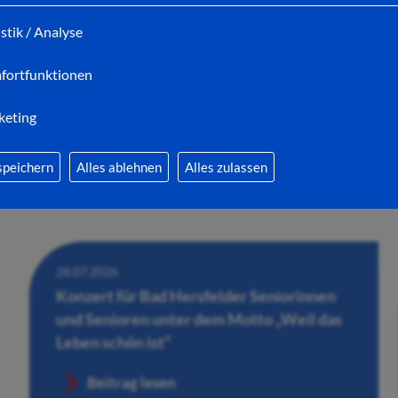
Adventsmarkt in Bad Hersfeld gesucht
istik / Analyse
Beitrag lesen
fortfunktionen
keting
speichern
Alles ablehnen
Alles zulassen
28.07.2026
Konzert für Bad Hersfelder Seniorinnen
und Senioren unter dem Motto „Weil das
Leben schön ist“
Beitrag lesen