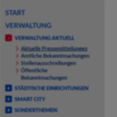
START
VERWALTUNG
VERWALTUNG AKTUELL
Aktuelle Pressemitteilungen
Amtliche Bekanntmachungen
Stellenausschreibungen
Öffentliche
Bekanntmachungen
STÄDTISCHE EINRICHTUNGEN
SMART CITY
SONDERTHEMEN