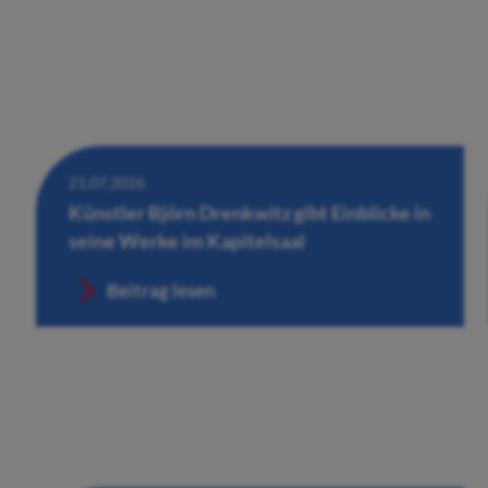
21.07.2026
Künstler Björn Drenkwitz gibt Einblicke in
seine Werke im Kapitelsaal
Beitrag lesen