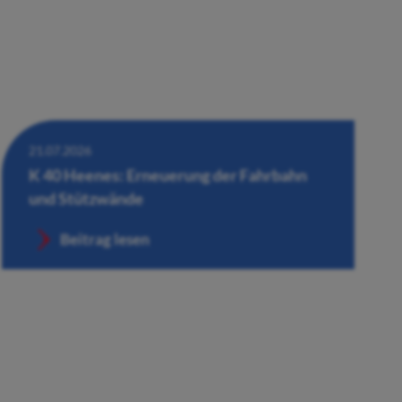
21.07.2026
K 40 Heenes: Erneuerung der Fahrbahn
und Stützwände
Beitrag lesen