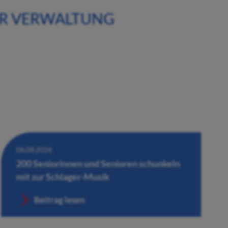
ER VERWALTUNG
06.08.2026
200 Seniorinnen und Senioren schunkeln
mit zur Schlager-Musik
Beitrag lesen