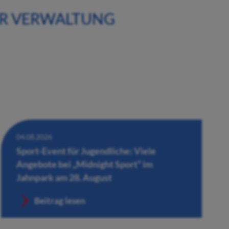
ER VERWALTUNG
04.08.2026
Sport-Event für Jugendliche: Viele
Angebote bei „Midnight Sport“ im
Jahnpark am 28. August
Beitrag lesen