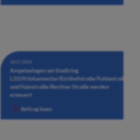
20.07.2026
Ampelanlagen am Stadtring
L3159/Johannestor/Eichhofstraße/Fuldastraße
und Hainstraße/Berliner Straße werden
erneuert
Beitrag lesen