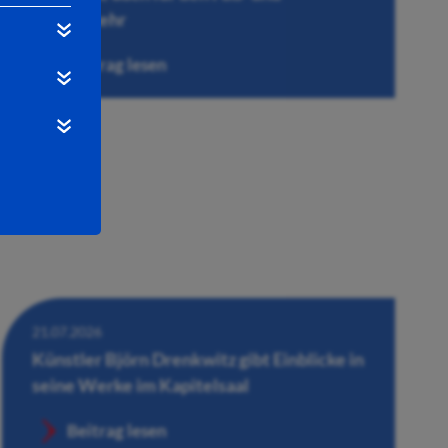
Radverkehr
Beitrag lesen
21.07.2026
Künstler Björn Drenkwitz gibt Einblicke in
seine Werke im Kapitelsaal
Beitrag lesen