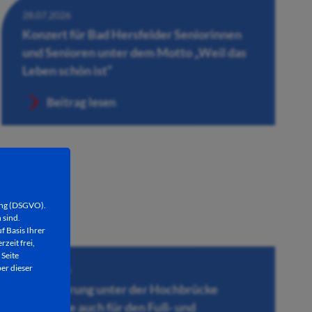
28.07.2026
Konzert für Bad Hersfelder Seniorinnen
und Senioren unter dem Motto „Weil das
Leben schön ist“
Beitrag lesen
ung (DSGVO).
 sind.
f Basis Ihrer
rzeit frei,
 Seite
er dieser
27.07.2026
Vollsperrung unter der Hochbrücke
zeitweise auch für den Fuß- und