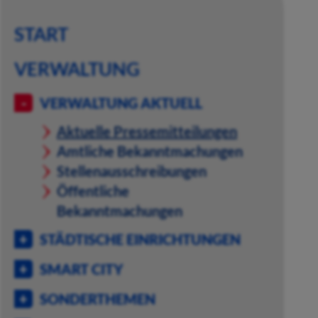
START
VERWALTUNG
VERWALTUNG AKTUELL
Aktuelle Pressemitteilungen
Amtliche Bekanntmachungen
Stellenausschreibungen
Öffentliche
Bekanntmachungen
STÄDTISCHE EINRICHTUNGEN
SMART CITY
SONDERTHEMEN