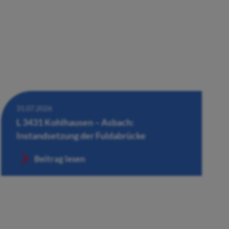
31.07.2026
L 3431 Kohlhausen – Asbach:
Instandsetzung der Fuldabrücke
Beitrag lesen