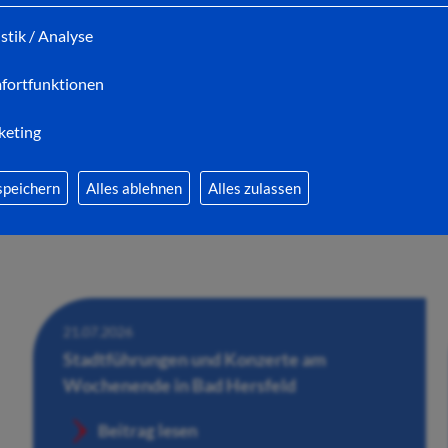
Bad Hersfelder Filmnächten
istik / Analyse
Beitrag lesen
fortfunktionen
keting
speichern
Alles ablehnen
Alles zulassen
21.07.2026
Stadtführungen und Konzerte am
Wochenende in Bad Hersfeld
Beitrag lesen