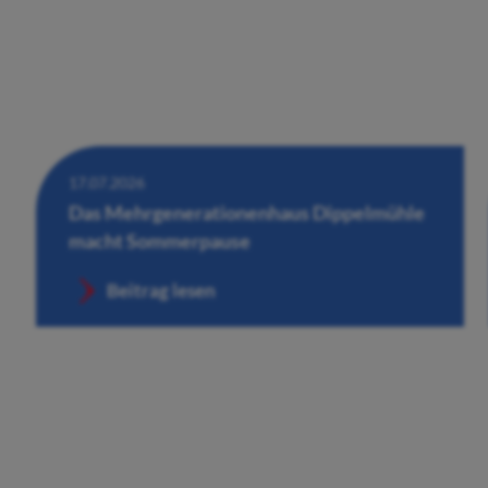
17.07.2026
Das Mehrgenerationenhaus Dippelmühle
macht Sommerpause
Beitrag lesen