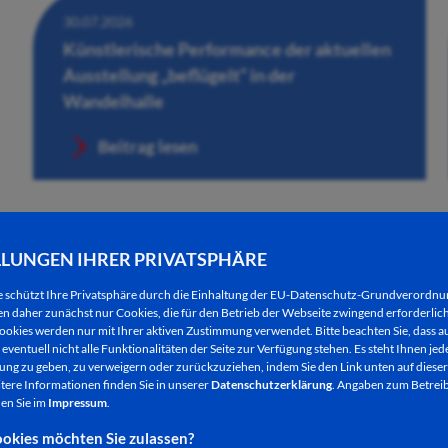
30.07.2026
Künstlerische Performance der aktuellen
Ausstellung „beflügelt“ in der
Wandelhalle
Beitrag lesen
LLUNGEN IHRER PRIVATSPHÄRE
e schützt Ihre Privatsphäre durch die Einhaltung der EU-Datenschutz-Grundverordn
 daher zunächst nur Cookies, die für den Betrieb der Webseite zwingend erforderlich
ookies werden nur mit Ihrer aktiven Zustimmung verwendet. Bitte beachten Sie, dass au
eventuell nicht alle Funktionalitäten der Seite zur Verfügung stehen. Es steht Ihnen jede
ng zu geben, zu verweigern oder zurückzuziehen, indem Sie den Link unten auf dieser
tere Informationen finden Sie in unserer
Datenschutzerklärung
. Angaben zum Betreib
en Sie im
Impressum
.
27.07.2026
okies möchten Sie zulassen?
Klassiker und Neuheiten bei den dritten