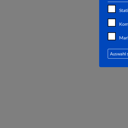
Stat
Kom
Mar
Auswahl 