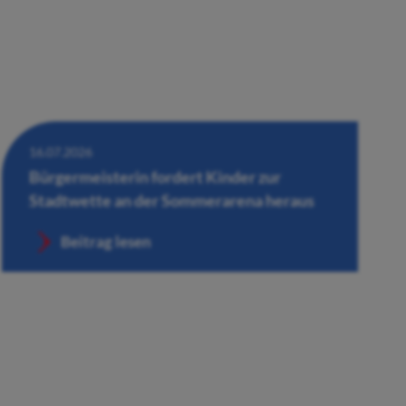
16.07.2026
Bürgermeisterin fordert Kinder zur
Stadtwette an der Sommerarena heraus
Beitrag lesen