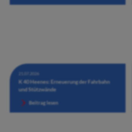
21.07.2026
K 40 Heenes: Erneuerung der Fahrbahn
und Stützwände
Beitrag lesen