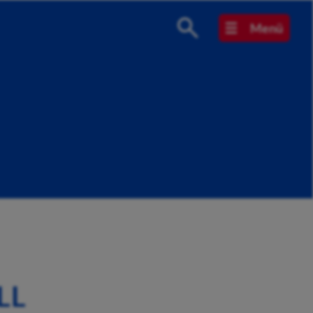
Menü
LL