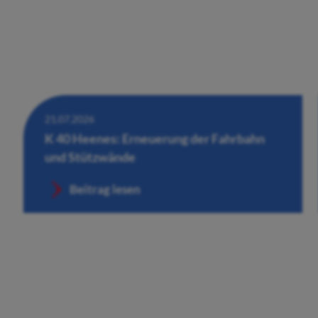
21.07.2026
K 40 Heenes: Erneuerung der Fahrbahn
und Stützwände
Beitrag lesen