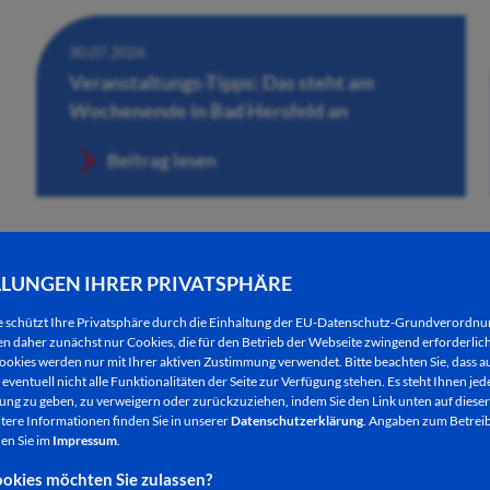
30.07.2026
Veranstaltungs-Tipps: Das steht am
Wochenende in Bad Hersfeld an
Beitrag lesen
LLUNGEN IHRER PRIVATSPHÄRE
e schützt Ihre Privatsphäre durch die Einhaltung der EU-Datenschutz-Grundverordn
 daher zunächst nur Cookies, die für den Betrieb der Webseite zwingend erforderlich
ookies werden nur mit Ihrer aktiven Zustimmung verwendet. Bitte beachten Sie, dass au
eventuell nicht alle Funktionalitäten der Seite zur Verfügung stehen. Es steht Ihnen jede
ng zu geben, zu verweigern oder zurückzuziehen, indem Sie den Link unten auf dieser
tere Informationen finden Sie in unserer
Datenschutzerklärung
. Angaben zum Betreib
30.07.2026
en Sie im
Impressum
.
Künstlerische Performance der aktuellen
okies möchten Sie zulassen?
Ausstellung „beflügelt“ in der