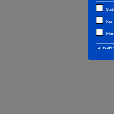
Stat
Kom
Mar
Auswahl 