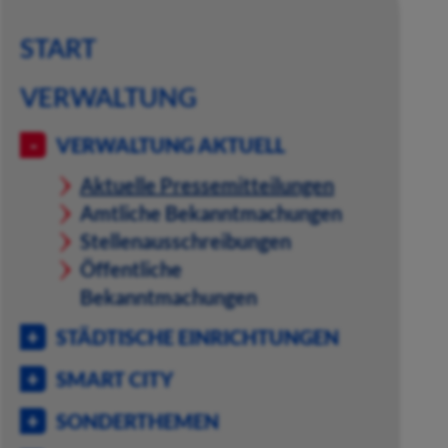
START
VERWALTUNG
VERWALTUNG AKTUELL
Aktuelle Pressemitteilungen
Amtliche Bekanntmachungen
Stellenausschreibungen
Öffentliche
Bekanntmachungen
STÄDTISCHE EINRICHTUNGEN
SMART CITY
SONDERTHEMEN