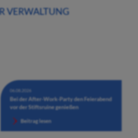
ER VERWALTUNG
06.08.2026
Bei der After-Work-Party den Feierabend
vor der Stiftsruine genießen
Beitrag lesen