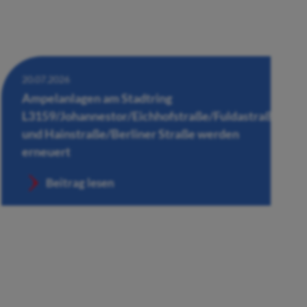
20.07.2026
Ampelanlagen am Stadtring
L3159/Johannestor/Eichhofstraße/Fuldastraße
und Hainstraße/Berliner Straße werden
erneuert
Beitrag lesen