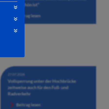
Leben schön ist“
Beitrag lesen
27.07.2026
Vollsperrung unter der Hochbrücke
zeitweise auch für den Fuß- und
Radverkehr
Beitrag lesen