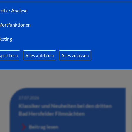
Wandelhalle
istik / Analyse
Beitrag lesen
fortfunktionen
keting
speichern
Alles ablehnen
Alles zulassen
27.07.2026
Klassiker und Neuheiten bei den dritten
Bad Hersfelder Filmnächten
Beitrag lesen