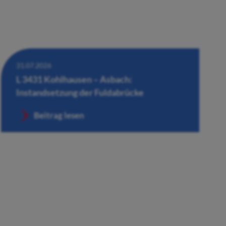
31.07.2026
L 3431 Kohlhausen – Asbach:
Instandsetzung der Fuldabrücke
Beitrag lesen