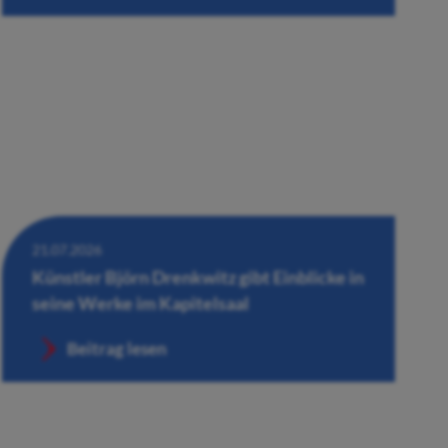
21.07.2026
Künstler Björn Drenkwitz gibt Einblicke in
seine Werke im Kapitelsaal
Beitrag lesen