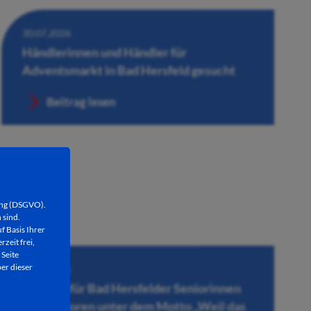
30.07.2026
Händlerinnen und Händler für
Adventsmarkt in Bad Hersfeld gesucht
Beitrag lesen
ung (DSGVO).
 sind.
f Basis Ihrer
rzeit frei,
 Seite
er dieser
28.07.2026
Konzert für Bad Hersfelder Seniorinnen
und Senioren unter dem Motto „Weil das