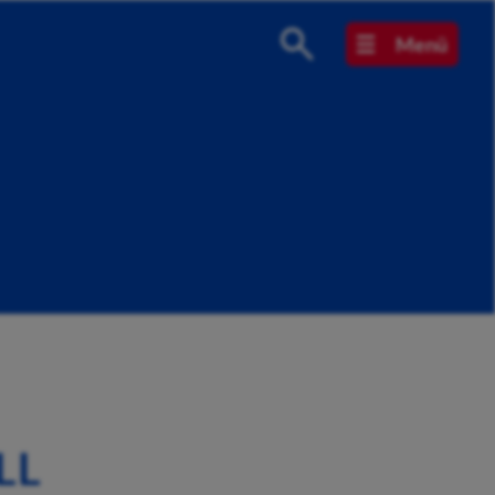
Menü
LL