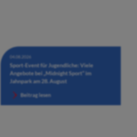
04.08.2026
Sport-Event für Jugendliche: Viele
Angebote bei „Midnight Sport“ im
Jahnpark am 28. August
Beitrag lesen