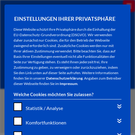
EINSTELLUNGEN IHRER PRIVATSPHÄRE
Diese Website schützt Ihre Privatsphäre durch die Einhaltung der
EU-Datenschutz-Grundverordnung (DSGVO). Wir verwenden
daher zunächst nur Cookies, die für den Betrieb der Webseite
zwingend erforderlich sind. Zusätzliche Cookies werden nur mit
Ihrer aktiven Zustimmung verwendet. Bitte beachten Sie, dass auf
Basis Ihrer Einstellungen eventuell nicht alle Funktionalitäten der
Seite zur Verfügung stehen. Es steht Ihnen jederzeit frei, Ihre
Zustimmung zu geben, zu verweigern oder zurückzuziehen, indem
Sie den Link unten auf dieser Seite aufrufen. Weitere Informationen
finden Sie in unserer
Datenschutzerklärung
. Angaben zum Betreiber
dieser Webseite finden Sie im
Impressum
.
Welche Cookies möchten Sie zulassen?
START
Statistik / Analyse
MENÜ SOCIAL MEDIA
Komfortfunktionen