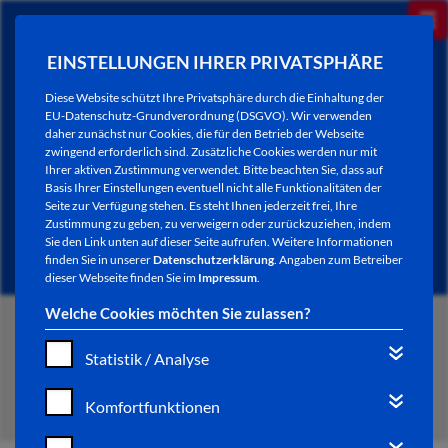
EINSTELLUNGEN IHRER PRIVATSPHÄRE
Diese Website schützt Ihre Privatsphäre durch die Einhaltung der
EU-Datenschutz-Grundverordnung (DSGVO). Wir verwenden
daher zunächst nur Cookies, die für den Betrieb der Webseite
zwingend erforderlich sind. Zusätzliche Cookies werden nur mit
Ihrer aktiven Zustimmung verwendet. Bitte beachten Sie, dass auf
Basis Ihrer Einstellungen eventuell nicht alle Funktionalitäten der
Seite zur Verfügung stehen. Es steht Ihnen jederzeit frei, Ihre
Zustimmung zu geben, zu verweigern oder zurückzuziehen, indem
Sie den Link unten auf dieser Seite aufrufen. Weitere Informationen
finden Sie in unserer
Datenschutzerklärung
. Angaben zum Betreiber
dieser Webseite finden Sie im
Impressum
.
Welche Cookies möchten Sie zulassen?
START
Statistik / Analyse
MENÜ SOCIAL MEDIA
Komfortfunktionen