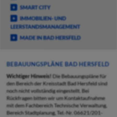
SMART CITY
IMMOBILIEN- UND
LEERSTANDSMANAGEMENT
MADE IN BAD HERSFELD
BEBAUUNGSPLÄNE BAD HERSFELD
Wichtiger Hinweis!
Die Bebauungspläne für
den Bereich der Kreisstadt Bad Hersfeld sind
noch nicht vollständig eingestellt. Bei
Rückfragen bitten wir um Kontaktaufnahme
mit dem Fachbereich Technische Verwaltung,
Bereich Stadtplanung, Tel.-Nr. 06621/201-