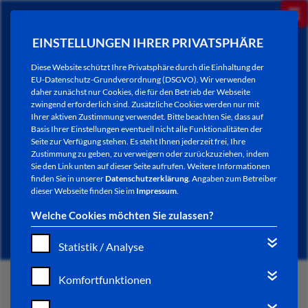
EINSTELLUNGEN IHRER PRIVATSPHÄRE
Diese Website schützt Ihre Privatsphäre durch die Einhaltung der
EU-Datenschutz-Grundverordnung (DSGVO). Wir verwenden
daher zunächst nur Cookies, die für den Betrieb der Webseite
zwingend erforderlich sind. Zusätzliche Cookies werden nur mit
Ihrer aktiven Zustimmung verwendet. Bitte beachten Sie, dass auf
Basis Ihrer Einstellungen eventuell nicht alle Funktionalitäten der
Seite zur Verfügung stehen. Es steht Ihnen jederzeit frei, Ihre
Zustimmung zu geben, zu verweigern oder zurückzuziehen, indem
Sie den Link unten auf dieser Seite aufrufen. Weitere Informationen
BEBAUUNGSPLÄNE BAD
finden Sie in unserer
Datenschutzerklärung
. Angaben zum Betreiber
dieser Webseite finden Sie im
Impressum
.
HERSFELD
Welche Cookies möchten Sie zulassen?
Statistik / Analyse
Komfortfunktionen
START