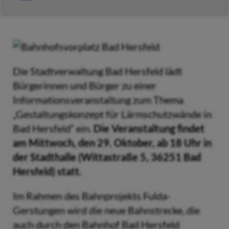
Die Stadtverwaltung Bad Hersfeld lädt
Bürgerinnen und Bürger zu einer
Informationsveranstaltung zum Thema
„Gestaltungskonzept für Lärmschutzwände in
Bad Hersfeld“ ein.
Die Veranstaltung findet
am Mittwoch, den 29. Oktober, ab 18 Uhr in
der Stadthalle (Wittastraße 5, 36251 Bad
Hersfeld) statt.
Im Rahmen des Bahnprojekts Fulda-
Gerstungen wird die neue Bahnstrecke, die
auch durch den Bahnhof Bad Hersfeld