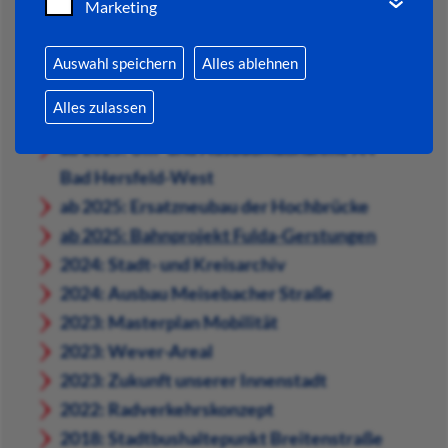
Marketing
STADTENTWICKLUNG
Auswahl speichern
Alles ablehnen
KONZEPTE & PROJEKTE
Alles zulassen
2026: Zweite Zufahrt Wehneberg
ab 2025: Um- und Ausbaumaßnahme A4
Bad Hersfeld-West
ab 2025: Ersatzneubau der Hochbrücke
ab 2025: Bahnprojekt Fulda-Gerstungen
2024: Stadt- und Kreisarchiv
2024: Ausbau Meisebacher Straße
2023: Masterplan Mobilität
2023: Wever-Areal
2023: Zukunft unserer Innenstadt
2022: Radverkehrskonzept
2018: Stadtbushaltepunkt Breitenstraße