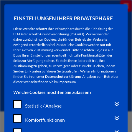
EINSTELLUNGEN IHRER PRIVATSPHÄRE
Diese Website schützt Ihre Privatsphäre durch die Einhaltung der
EU-Datenschutz-Grundverordnung (DSGVO). Wir verwenden
daher zunächst nur Cookies, die für den Betrieb der Webseite
zwingend erforderlich sind. Zusätzliche Cookies werden nur mit
Ihrer aktiven Zustimmung verwendet. Bitte beachten Sie, dass auf
Basis Ihrer Einstellungen eventuell nicht alle Funktionalitäten der
Seite zur Verfügung stehen. Es steht Ihnen jederzeit frei, Ihre
Zustimmung zu geben, zu verweigern oder zurückzuziehen, indem
Sie den Link unten auf dieser Seite aufrufen. Weitere Informationen
AB 2025: BAHNPROJEKT FULDA-
finden Sie in unserer
Datenschutzerklärung
. Angaben zum Betreiber
dieser Webseite finden Sie im
Impressum
.
GERSTUNGEN
Welche Cookies möchten Sie zulassen?
Statistik / Analyse
Komfortfunktionen
START