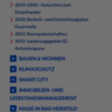
2019: GMA - Gutachten zum
Einzelhandel
2020: Bedarfs- und Entwicklungsplan
Feuerwehr
2021: Baumpatenschaften
2015: Sanierungsgebiet (E)
Antoniengasse
BAUEN & WOHNEN
KLIMASCHUTZ
SMART CITY
IMMOBILIEN- UND
LEERSTANDSMANAGEMENT
MADE IN BAD HERSFELD