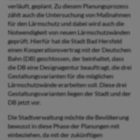
verläuft, geplant. Zu diesem Planungsprozess
zählt auch die Untersuchung von Maßnahmen
für den Lärmschutz und dabei wird auch die
Notwendigkeit von neuen Lärmschutzwänden
geprüft. Hierfür hat die Stadt Bad Hersfeld
einen Kooperationsvertrag mit der Deutschen
Bahn (DB) geschlossen, der beinhaltet, dass
die DB eine Designagentur beauftragt, die drei
Gestaltungsvarianten für die möglichen
Lärmschutzwände erarbeiten soll. Diese drei
Gestaltungsvarianten liegen der Stadt und der
DB jetzt vor.
Die Stadtverwaltung möchte die Bevölkerung
bewusst in diese Phase der Planungen mit
einbeziehen, da mit der zukünftigen