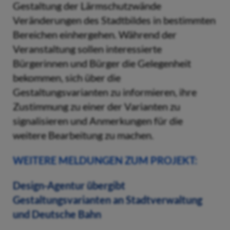
Gestaltung der Lärmschutzwände
Veränderungen des Stadtbildes in bestimmten
Bereichen einhergehen. Während der
Veranstaltung sollen interessierte
Bürgerinnen und Bürger die Gelegenheit
bekommen, sich über die
Gestaltungsvarianten zu informieren, ihre
Zustimmung zu einer der Varianten zu
signalisieren und Anmerkungen für die
weitere Bearbeitung zu machen.
WEITERE MELDUNGEN ZUM PROJEKT:
Design-Agentur übergibt
Gestaltungsvarianten an Stadtverwaltung
und Deutsche Bahn