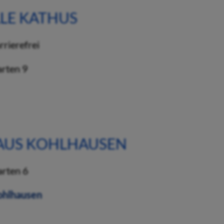
LE KATHUS
rten 9
AUS KOHLHAUSEN
arten 6