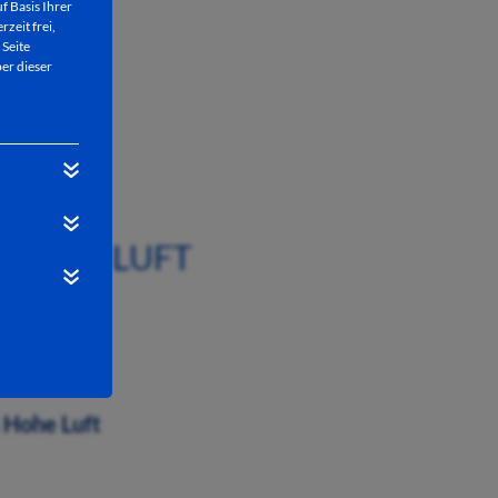
f Basis Ihrer
rzeit frei,
 Seite
er dieser
nbach 7
 HOHE LUFT
traße 30