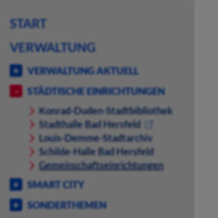
START
VERWALTUNG
VERWALTUNG AKTUELL
STÄDTISCHE EINRICHTUNGEN
Konrad-Duden-Stadtbibliothek
Stadthalle Bad Hersfeld
Louis-Demme-Stadtarchiv
Schilde-Halle Bad Hersfeld
Gemeinschaftseinrichtungen
SMART CITY
SONDERTHEMEN