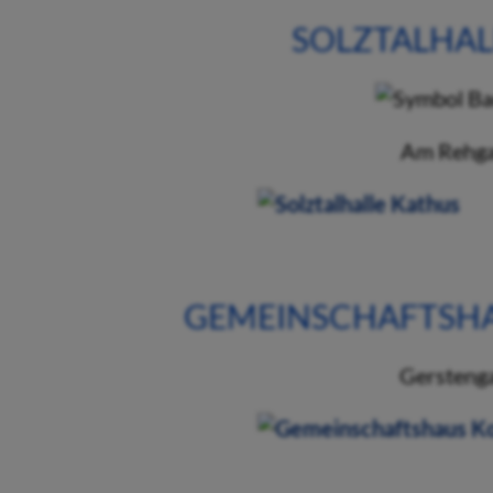
SOLZTALHAL
Am Rehga
GEMEINSCHAFTSH
Gersteng