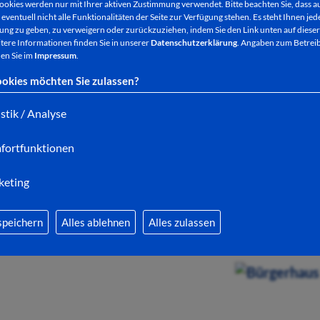
ookies werden nur mit Ihrer aktiven Zustimmung verwendet. Bitte beachten Sie, dass au
eventuell nicht alle Funktionalitäten der Seite zur Verfügung stehen. Es steht Ihnen jede
ng zu geben, zu verweigern oder zurückzuziehen, indem Sie den Link unten auf dieser
tere Informationen finden Sie in unserer
Datenschutzerklärung
. Angaben zum Betreib
Am Wiese
en Sie im
Impressum
.
okies möchten Sie zulassen?
istik / Analyse
fortfunktionen
BÜRGERHAUS
keting
speichern
Alles ablehnen
Alles zulassen
Schlossers