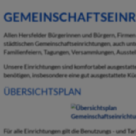
GEMEINSCHAFTSEIN
Allen Hersfelder Bürgerinnen und Bürgern, Firmen 
städtischen Gemeinschaftseinrichtungen, auch unt
Familienfeiern, Tagungen, Versammlungen, Ausstel
Unsere Einrichtungen sind komfortabel ausgestattet.
benötigen, insbesondere eine gut ausgestattete Küc
ÜBERSICHTSPLAN
Für alle Einrichtungen gilt die Benutzungs - und T