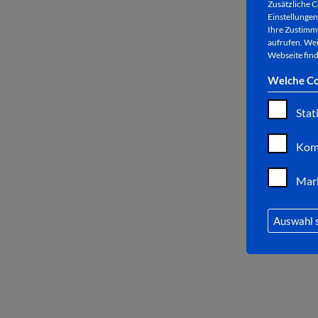
Zusätzliche C
Einstellungen 
Ihre Zustimmu
aufrufen. Wei
Webseite find
Welche Co
Stat
Kom
Mar
Auswahl 