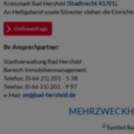
Kreisstadt Bad Hersfeld (
Stadtrecht 41/01
).
An Heiligabend sowie Silvester stehen die Einricht
Onlineanfrage
Ihr Ansprechpartner:
Stadtverwaltung Bad Hersfeld
Bereich Immobilienmanagement
Telefon: (0 66 21) 201 - 5 38
Telefax: (0 66 21) 201 - 9 97
e-Mail:
im@bad-hersfeld.de
MEHRZWECKHA