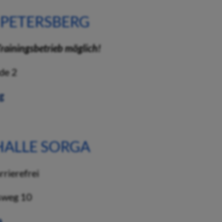
PETERSBERG
rainingsbetrieb möglich!
de 2
ALLE SORGA
weg 10