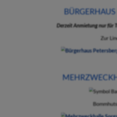
BÜRGERHAUS 
Derzeit Anmietung nur für T
Zur Lin
MEHRZWECKH
Bommhuts