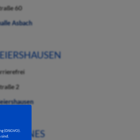
traße 60
EIERSHAUSEN
traße 2
S HEENES
ung (DSGVO).
 sind.