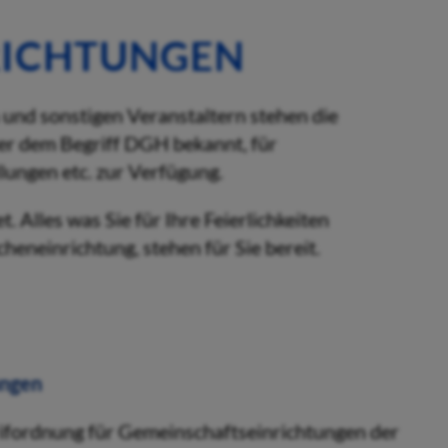
RICHTUNGEN
und sonstigen Veranstaltern stehen die
er dem Begriff DGH bekannt, für
lungen etc. zur Verfügung.
 Alles was Sie für Ihre Feierlichkeiten
heneinrichtung, stehen für Sie bereit.
arifordnung für Gemeinschaftseinrichtungen der