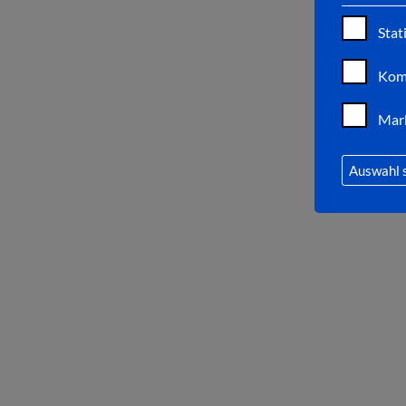
Stat
Kom
Mar
Auswahl 