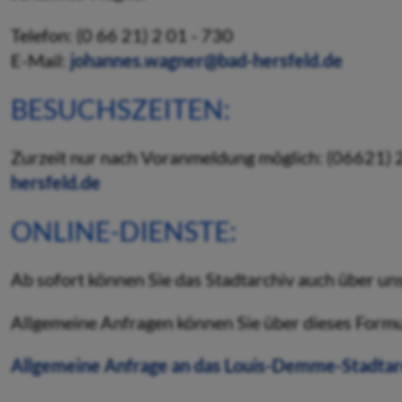
Telefon: (0 66 21) 2 01 - 730
E-Mail:
johannes.wagner@bad-hersfeld.de
BESUCHSZEITEN:
Zurzeit nur nach Voranmeldung möglich: (06621) 
hersfeld.de
ONLINE-DIENSTE:
Ab sofort können Sie das Stadtarchiv auch über un
Allgemeine Anfragen können Sie über dieses Formul
Allgemeine Anfrage an das Louis-Demme-Stadtar