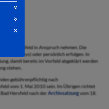
ivs Bad Hersfeld in Anspruch nehmen. Die
 oder Arcinsys) oder persönlich erfolgen. In
dung, damit bereits im Vorfeld abgeklärt werden
ung stehen.
nden gebührenpflichtig nach
feld vom 1. Mai 2010 sein. Im Übrigen richtet
 Bad Hersfeld nach der
Archivsatzung
vom 18.