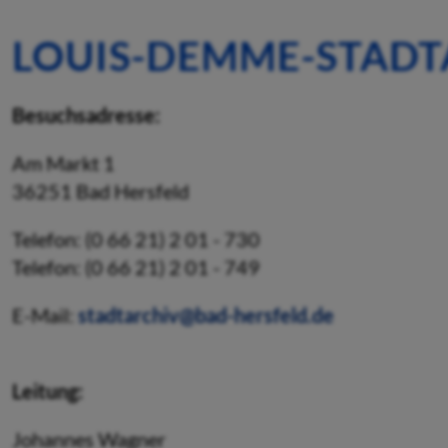
LOUIS-DEMME-STADT
Besuchsadresse:
Am Markt 1
36251 Bad Hersfeld
Telefon: (0 66 21) 2 01 - 730
Telefon: (0 66 21) 2 01 - 749
E-Mail:
stadtarchiv@bad-hersfeld.de
Leitung:
Johannes Wagner