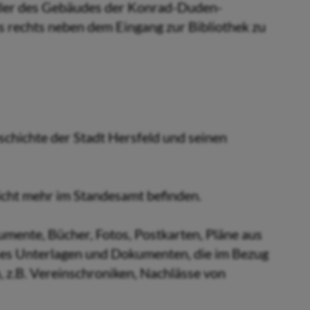
ller des Gebäudes der Konrad-Duden-
s rechts neben dem Eingang zur Bibliothek zu
chichte der Stadt Hersfeld und seinen
icht mehr im Standesamt befinden.
mente, Bücher, Fotos, Postkarten, Pläne aus
 es Unterlagen und Dokumenten, die im Bezug
 z.B. Vereinschroniken, Nachlässe von