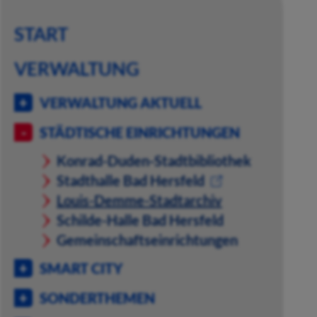
START
VERWALTUNG
VERWALTUNG AKTUELL
STÄDTISCHE EINRICHTUNGEN
Konrad-Duden-Stadtbibliothek
Stadthalle Bad Hersfeld
Louis-Demme-Stadtarchiv
Schilde-Halle Bad Hersfeld
Gemeinschaftseinrichtungen
SMART CITY
SONDERTHEMEN