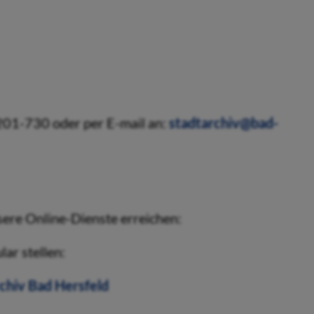
201-730 oder per E-mail an:
stadtarchiv@bad-
sere Online-Dienste erreichen:
ar stellen:
chiv Bad Hersfeld