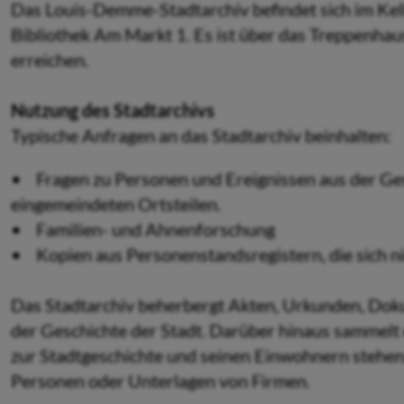
Das Louis-Demme-Stadtarchiv befindet sich im Ke
Bibliothek Am Markt 1. Es ist über das Treppenhau
erreichen.
Nutzung des Stadtarchivs
Typische Anfragen an das Stadtarchiv beinhalten:
• Fragen zu Personen und Ereignissen aus der Ges
eingemeindeten Ortsteilen.
• Familien- und Ahnenforschung
• Kopien aus Personenstandsregistern, die sich n
Das Stadtarchiv beherbergt Akten, Urkunden, Doku
der Geschichte der Stadt. Darüber hinaus sammelt
zur Stadtgeschichte und seinen Einwohnern stehen,
Personen oder Unterlagen von Firmen.