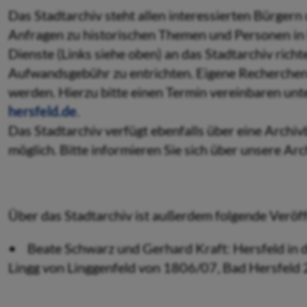
Das Stadtarchiv steht allen interessierten Bürger
Anfragen zu historischen Themen und Personen in 
Dienste (Links siehe oben) an das Stadtarchiv richt
Aufwandsgebühr zu entrichten. Eigene Recherchen
werden. Hierzu bitte einen Termin vereinbaren un
hersfeld.de
.
Das Stadtarchiv verfügt ebenfalls über eine Archivb
möglich. Bitte informieren Sie sich über unsere Arc
Über das Stadtarchiv ist außerdem folgende Veröff
• Beate Schwarz und Gerhard Kraft: Hersfeld in d
Lingg von Linggenfeld von 1806/07, Bad Hersfeld