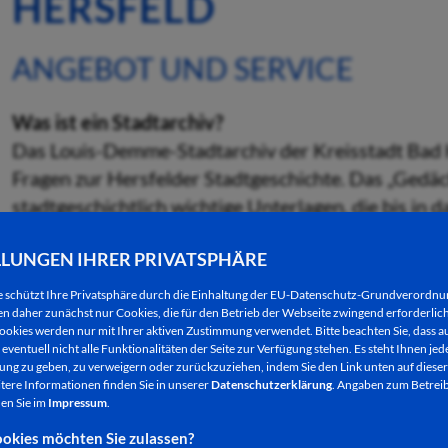
HERSFELD
ANGEBOT UND SERVICE
Was ist ein Stadtarchiv?
Das Louis-Demme-Stadtarchiv der Kreisstadt Bad Her
Fragen zur Hersfelder Stadtgeschichte. Das „Gedäch
stadtgeschichtlich wichtige Unterlagen, die bis in 
Aufgabe des Stadtarchivs ist die systematische Er
LLUNGEN IHRER PRIVATSPHÄRE
Schrift-, Bild- und Tonträgern sowie elektronische
anderen Institutionen (Verbänden, Unternehmen) 
e schützt Ihre Privatsphäre durch die Einhaltung der EU-Datenschutz-Grundverordn
 daher zunächst nur Cookies, die für den Betrieb der Webseite zwingend erforderlich
der Archivbestände für uns heute und unsere heut
ookies werden nur mit Ihrer aktiven Zustimmung verwendet. Bitte beachten Sie, dass au
zu erhalten.
eventuell nicht alle Funktionalitäten der Seite zur Verfügung stehen. Es steht Ihnen jede
ng zu geben, zu verweigern oder zurückzuziehen, indem Sie den Link unten auf dieser
Benannt ist es nach dem ersten Stadtarchivar, dem
tere Informationen finden Sie in unserer
Datenschutzerklärung
. Angaben zum Betreib
Jahrhundert eine erste Ordnung und Verzeichnung d
en Sie im
Impressum
.
genommen hat. Von ihm ist außerdem eine dreibänd
okies möchten Sie zulassen?