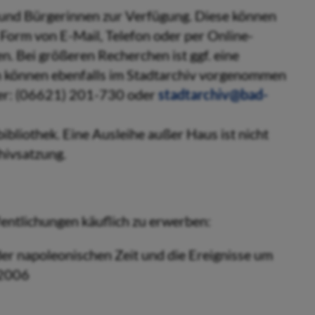
n und Bürgerinnen zur Verfügung. Diese können
Form von E-Mail, Telefon oder per Online-
en. Bei größeren Recherchen ist ggf. eine
 können ebenfalls im Stadtarchiv vorgenommen
ter: (06621) 201-730 oder
stadtarchiv@bad-
ibliothek. Eine Ausleihe außer Haus ist nicht
hivsatzung.
entlichungen käuflich zu erwerben:
er napoleonischen Zeit und die Ereignisse um
 2006