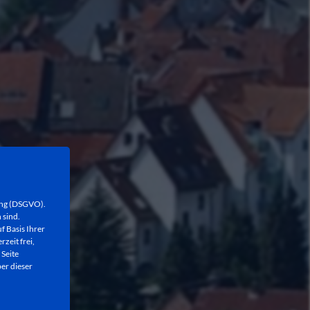
ung (DSGVO).
 sind.
f Basis Ihrer
rzeit frei,
 Seite
er dieser