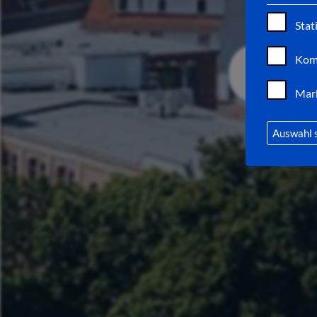
Stat
Kom
Mar
Auswahl 