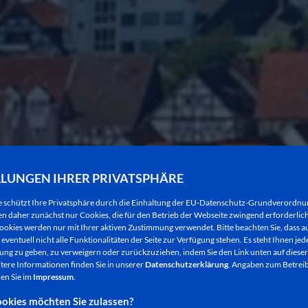
LLUNGEN IHRER PRIVATSPHÄRE
e schützt Ihre Privatsphäre durch die Einhaltung der EU-Datenschutz-Grundverordn
 daher zunächst nur Cookies, die für den Betrieb der Webseite zwingend erforderlich
ookies werden nur mit Ihrer aktiven Zustimmung verwendet. Bitte beachten Sie, dass au
eventuell nicht alle Funktionalitäten der Seite zur Verfügung stehen. Es steht Ihnen jede
WILLKOMMEN IN
ng zu geben, zu verweigern oder zurückzuziehen, indem Sie den Link unten auf dieser
tere Informationen finden Sie in unserer
Datenschutzerklärung
. Angaben zum Betreib
en Sie im
Impressum
.
BAD HERSFELD!
okies möchten Sie zulassen?