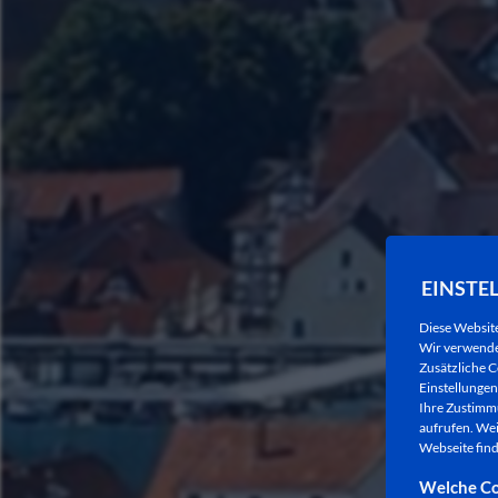
EINSTE
Diese Websit
Wir verwenden
Zusätzliche C
Einstellungen 
Ihre Zustimmu
aufrufen. Wei
Webseite find
Welche Co