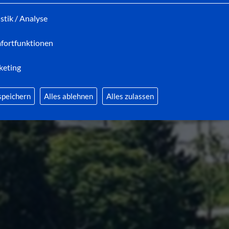
istik / Analyse
Was können wir für Sie tun?
fortfunktionen
keting
speichern
Alles ablehnen
Alles zulassen