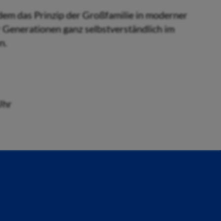
dem das Prinzip der Großfamilie in moderner
 Generationen ganz selbstverständlich im
n.
Uhr