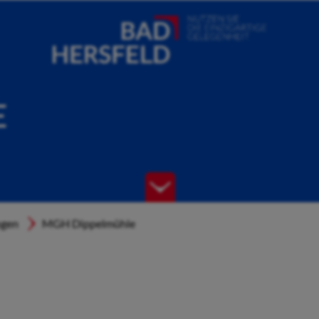
E
ngen
MGH Dippelmühle