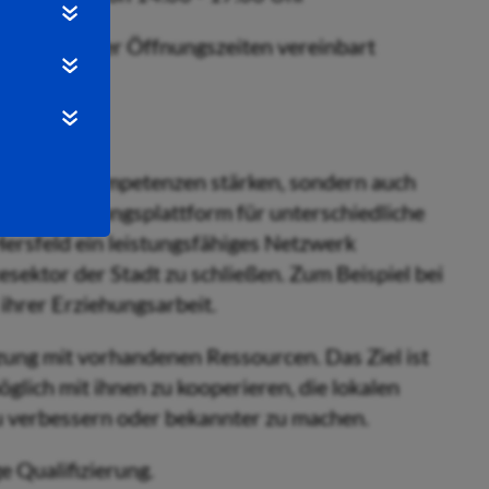
ußerhalb der Öffnungszeiten vereinbart
haftliche Kompetenzen stärken, sondern auch
ur Vermittlungsplattform für unterschiedliche
 Hersfeld ein leistungsfähiges Netzwerk
ektor der Stadt zu schließen. Zum Beispiel bei
 ihrer Erziehungsarbeit.
ung mit vorhandenen Ressourcen. Das Ziel ist
lich mit ihnen zu kooperieren, die lokalen
u verbessern oder bekannter zu machen.
 Qualifizierung.