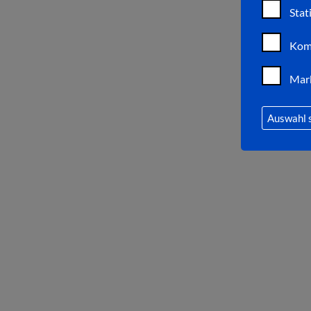
Stat
Kom
Mar
Auswahl 