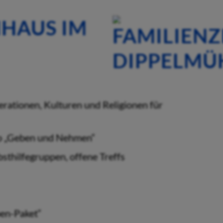
HAUS IM
nerationen, Kulturen und Religionen für
ip „Geben und Nehmen“
sthilfegruppen, offene Treffs
en-Paket“