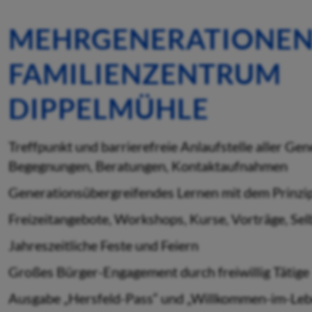
MEHRGENERATIONEN
FAMILIENZENTRUM
DIPPELMÜHLE
Treffpunkt und barrierefreie Anlaufstelle aller Ge
Begegnungen, Beratungen, Kontaktaufnahmen
Generationsübergreifendes Lernen mit dem Prinz
Freizeitangebote, Workshops, Kurse, Vorträge, Selb
Jahreszeitliche Feste und Feiern
Großes Bürger-Engagement durch freiwillig Tätige
Ausgabe „Hersfeld-Pass“ und „Willkommen-im-Leb