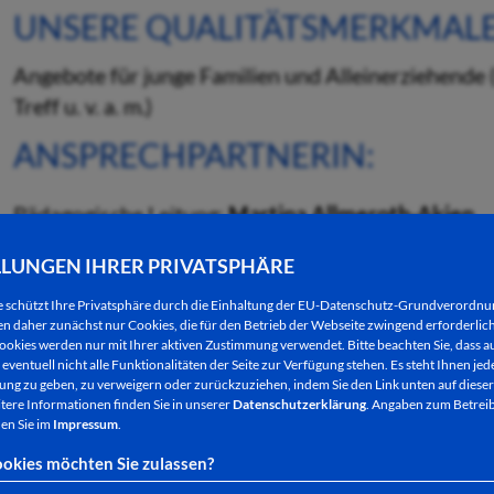
UNSERE QUALITÄTSMERKMAL
Angebote für junge Familien und Alleinerziehende 
Treff u. v. a. m.)
ANSPRECHPARTNERIN:
Pädagogische Leitung:
Martina
Allmeroth-Akien
LLUNGEN IHRER PRIVATSPHÄRE
Tel.: (0 66 21) 4 09 66 15
E-Mail:
mgh@bad-hersfeld.de
e schützt Ihre Privatsphäre durch die Einhaltung der EU-Datenschutz-Grundverordn
Website:
www.dippelmuehle.de
 daher zunächst nur Cookies, die für den Betrieb der Webseite zwingend erforderlich
ookies werden nur mit Ihrer aktiven Zustimmung verwendet. Bitte beachten Sie, dass au
eventuell nicht alle Funktionalitäten der Seite zur Verfügung stehen. Es steht Ihnen jede
Öffnungszeiten:
ng zu geben, zu verweigern oder zurückzuziehen, indem Sie den Link unten auf dieser
tere Informationen finden Sie in unserer
Datenschutzerklärung
. Angaben zum Betreib
en Sie im
Impressum
.
Montag & Dienstag in der Zeit von 9.00 - 12.00 Uh
okies möchten Sie zulassen?
Mittwoch & Donnerstag in der Zeit von 9.00 - 12.