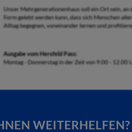
Unser Mehrgenerationenhaus soll ein Ort sein, an 
Form gelebt werden kann, dass sich Menschen aller
Alltag begegnen, voneinander lernen und profitiere
Ausgabe vom Hersfeld Pass:
Montag - Donnerstag in der Zeit von 9.00 - 12.00 
HNEN WEITERHELFEN?