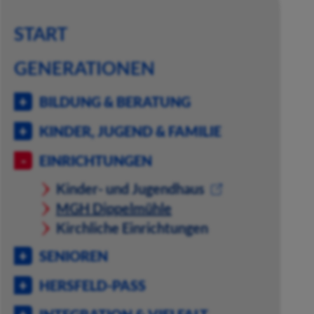
START
GENERATIONEN
BILDUNG & BERATUNG
KINDER, JUGEND & FAMILIE
EINRICHTUNGEN
Kinder- und Jugendhaus
MGH Dippelmühle
Kirchliche Einrichtungen
SENIOREN
HERSFELD-PASS