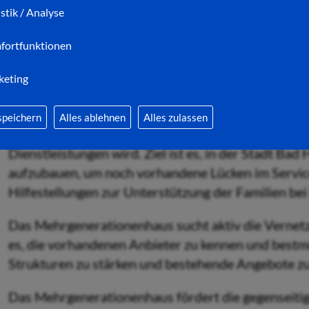
istik / Analyse
Nach vorheriger Absprache können auch Termine a
fortfunktionen
werden.
keting
Das Mehrgenerationenhaus soll nicht nur gesellsc
speichern
Alles ablehnen
Alles zulassen
einen wirtschaftlichen Nutzen schaffen, indem es z
Dienstleistungen wird. Ziel ist es, in der Stadt Bad
aufzubauen, um noch vorhandene Lücken im Services
Hilfestellungen zur Unterstützung der Familien bei
Das Mehrgenerationenhaus sucht aktiv die Vernetz
es, die vorhandenen Anbieter zu kennen und bestmög
Strukturen zu stärken und bestehende Angebote z
Das Mehrgenerationenhaus fördert die gegenseitige