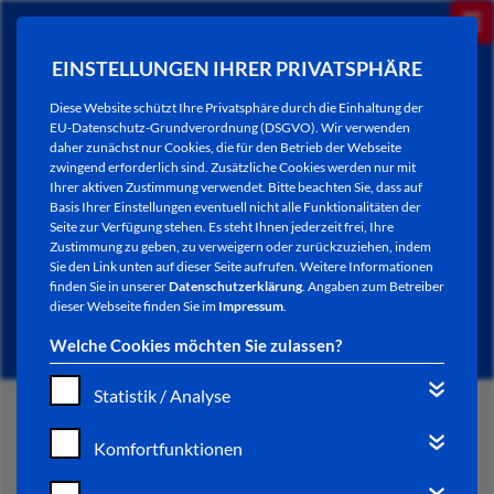
EINSTELLUNGEN IHRER PRIVATSPHÄRE
Diese Website schützt Ihre Privatsphäre durch die Einhaltung der
EU-Datenschutz-Grundverordnung (DSGVO). Wir verwenden
daher zunächst nur Cookies, die für den Betrieb der Webseite
zwingend erforderlich sind. Zusätzliche Cookies werden nur mit
Ihrer aktiven Zustimmung verwendet. Bitte beachten Sie, dass auf
Basis Ihrer Einstellungen eventuell nicht alle Funktionalitäten der
Seite zur Verfügung stehen. Es steht Ihnen jederzeit frei, Ihre
Zustimmung zu geben, zu verweigern oder zurückzuziehen, indem
Sie den Link unten auf dieser Seite aufrufen. Weitere Informationen
VERBRAUCHERBERATUNG
finden Sie in unserer
Datenschutzerklärung
. Angaben zum Betreiber
dieser Webseite finden Sie im
Impressum
.
Welche Cookies möchten Sie zulassen?
Statistik / Analyse
START
Komfortfunktionen
GENERATIONEN