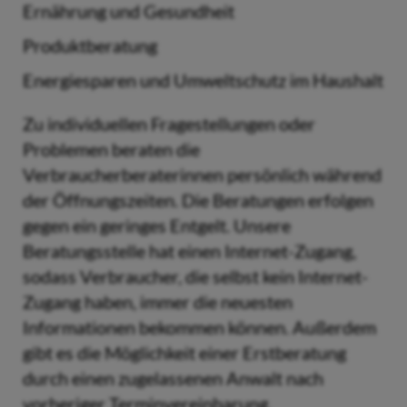
Ernährung und Gesundheit
Produktberatung
Energiesparen und Umweltschutz im Haushalt
Zu individuellen Fragestellungen oder
Problemen beraten die
Verbraucherberaterinnen persönlich während
der Öffnungszeiten. Die Beratungen erfolgen
gegen ein geringes Entgelt. Unsere
Beratungsstelle hat einen Internet-Zugang,
sodass Verbraucher, die selbst kein Internet-
Zugang haben, immer die neuesten
Informationen bekommen können. Außerdem
gibt es die Möglichkeit einer Erstberatung
durch einen zugelassenen Anwalt nach
vorheriger Terminvereinbarung.