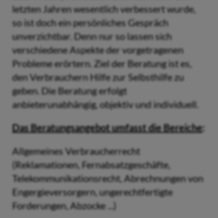
letzten Jahren wesentlich verbessert wurde,
so ist doch ein persönliches Gespräch
unverzichtbar. Denn nur so lassen sich
verschiedene Aspekte der vorgetragenen
Probleme erörtern. Ziel der Beratung ist es,
den Verbrauchern Hilfe zur Selbsthilfe zu
geben. Die Beratung erfolgt
anbieterunabhängig, objektiv und individuell.
Das Beratungsangebot umfasst die Bereiche
:
Allgemeines Verbraucherrecht
(Reklamationen, Fernabsatzgeschäfte,
Telekommunikationsrecht, Abrechnungen von
Engergieversorgern, ungerechtfertigte
Forderungen, Abzocke ...)