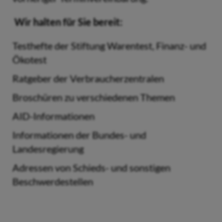
Wir halten für Sie bereit:
Testhefte der Stiftung Warentest, Finanz- und
Ökotest
Ratgeber der Verbraucherzentralen
Broschüren zu verschiedenen Themen
AID-Informationen
Informationen der Bundes- und
Landesregierung
Adressen von Schieds- und sonstigen
Beschwerdestellen