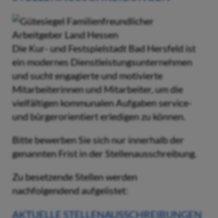
Die Kur- und Festspielstadt Bad Hersfeld ist
ein modernes Dienstleistungsunternehmen
und sucht engagierte und motivierte
Mitarbeiterinnen und Mitarbeiter, um die
vielfältigen kommunalen Aufgaben service-
und bürgerorientiert erledigen zu können.
Bitte bewerben Sie sich nur innerhalb der
genannten Frist in der Stellenausschreibung.
Zu besetzende Stellen werden
nachfolgendend aufgelistet:
AKTUELLE STELLENAUSSCHREIBUNGEN