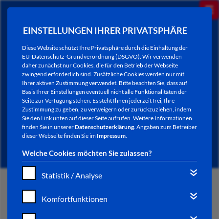
EINSTELLUNGEN IHRER PRIVATSPHÄRE
Diese Website schützt Ihre Privatsphäre durch die Einhaltung der
EU-Datenschutz-Grundverordnung (DSGVO). Wir verwenden
daher zunächst nur Cookies, die für den Betrieb der Webseite
zwingend erforderlich sind. Zusätzliche Cookies werden nur mit
Ihrer aktiven Zustimmung verwendet. Bitte beachten Sie, dass auf
Basis Ihrer Einstellungen eventuell nicht alle Funktionalitäten der
Seite zur Verfügung stehen. Es steht Ihnen jederzeit frei, Ihre
Zustimmung zu geben, zu verweigern oder zurückzuziehen, indem
Sie den Link unten auf dieser Seite aufrufen. Weitere Informationen
STELLENAUSSCHREIBUNGEN
finden Sie in unserer
Datenschutzerklärung
. Angaben zum Betreiber
dieser Webseite finden Sie im
Impressum
.
Welche Cookies möchten Sie zulassen?
Statistik / Analyse
START
Komfortfunktionen
VERWALTUNG