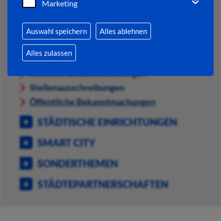
Marketing
VERWALTUNG
Auswahl speichern
Alles ablehnen
VERWALTUNG AKTUELL
Alles zulassen
Aktuelle Pressemitteilungen
Amtliche Bekanntmachungen
Stellenausschreibungen
Öffentliche Bekanntmachungen
STÄDTISCHE EINRICHTUNGEN
SMART CITY
SONDERTHEMEN
STÄDTEPARTNERSCHAFTEN