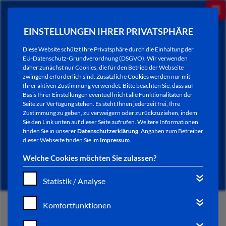
EINSTELLUNGEN IHRER PRIVATSPHÄRE
Diese Website schützt Ihre Privatsphäre durch die Einhaltung der
EU-Datenschutz-Grundverordnung (DSGVO). Wir verwenden
daher zunächst nur Cookies, die für den Betrieb der Webseite
zwingend erforderlich sind. Zusätzliche Cookies werden nur mit
Ihrer aktiven Zustimmung verwendet. Bitte beachten Sie, dass auf
Basis Ihrer Einstellungen eventuell nicht alle Funktionalitäten der
Seite zur Verfügung stehen. Es steht Ihnen jederzeit frei, Ihre
Zustimmung zu geben, zu verweigern oder zurückzuziehen, indem
Sie den Link unten auf dieser Seite aufrufen. Weitere Informationen
ÖFFENTLICHE
finden Sie in unserer
Datenschutzerklärung
. Angaben zum Betreiber
dieser Webseite finden Sie im
Impressum
.
BEKANNTMACHUNGEN
Welche Cookies möchten Sie zulassen?
Statistik / Analyse
Komfortfunktionen
START