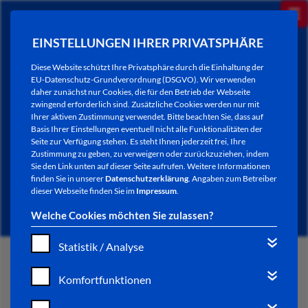
EINSTELLUNGEN IHRER PRIVATSPHÄRE
Diese Website schützt Ihre Privatsphäre durch die Einhaltung der
EU-Datenschutz-Grundverordnung (DSGVO). Wir verwenden
daher zunächst nur Cookies, die für den Betrieb der Webseite
zwingend erforderlich sind. Zusätzliche Cookies werden nur mit
Ihrer aktiven Zustimmung verwendet. Bitte beachten Sie, dass auf
Basis Ihrer Einstellungen eventuell nicht alle Funktionalitäten der
Seite zur Verfügung stehen. Es steht Ihnen jederzeit frei, Ihre
Zustimmung zu geben, zu verweigern oder zurückzuziehen, indem
Sie den Link unten auf dieser Seite aufrufen. Weitere Informationen
SPRECHZEITEN
finden Sie in unserer
Datenschutzerklärung
. Angaben zum Betreiber
dieser Webseite finden Sie im
Impressum
.
Welche Cookies möchten Sie zulassen?
Statistik / Analyse
START
Komfortfunktionen
AUF DIE SCHNELLE