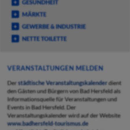
GESUNDHEIT
MÄRKTE
GEWERBE & INDUSTRIE
NETTE TOILETTE
VERANSTALTUNGEN MELDEN
Der
städtische Veranstaltungskalender
dient
den Gästen und Bürgern von Bad Hersfeld als
Informationsquelle für Veranstaltungen und
Events in Bad Hersfeld. Der
Veranstaltungskalender wird auf der Website
www.badhersfeld-tourismus.de