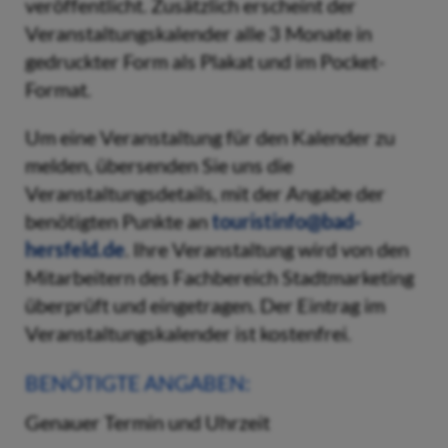
veröffentlicht. Zusätzlich erscheint der
Veranstaltungskalender alle 3 Monate in
gedruckter Form als Plakat und im Pocket-
Format.
Um eine Veranstaltung für den Kalender zu
melden, übersenden Sie uns die
Veranstaltungsdetails, mit der Angabe der
benötigten Punkte an
touristinfo@bad-
hersfeld.de
. Ihre Veranstaltung wird von den
Mitarbeitern des Fachbereich Stadtmarketing
überprüft und eingetragen. Der Eintrag im
Veranstaltungskalender ist kostenfrei.
BENÖTIGTE ANGABEN:
Genauer Termin und Uhrzeit