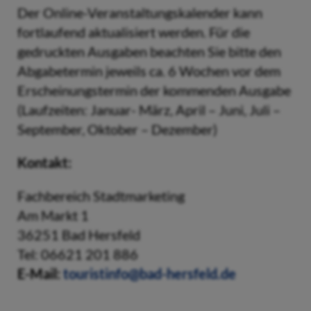
Der Online-Veranstaltungskalender kann
fortlaufend aktualisiert werden. Für die
gedruckten Ausgaben beachten Sie bitte den
Abgabetermin jeweils ca. 6 Wochen vor dem
Erscheinungstermin der kommenden Ausgabe
(Laufzeiten: Januar- März, April – Juni, Juli –
September, Oktober – Dezember)
Kontakt:
Fachbereich Stadtmarketing
Am Markt 1
36251 Bad Hersfeld
Tel: 06621 201 886
E-Mail:
touristinfo@bad-hersfeld.de