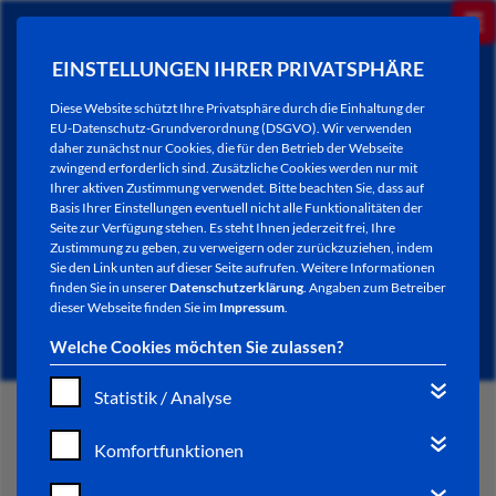
EINSTELLUNGEN IHRER PRIVATSPHÄRE
Diese Website schützt Ihre Privatsphäre durch die Einhaltung der
EU-Datenschutz-Grundverordnung (DSGVO). Wir verwenden
daher zunächst nur Cookies, die für den Betrieb der Webseite
zwingend erforderlich sind. Zusätzliche Cookies werden nur mit
Ihrer aktiven Zustimmung verwendet. Bitte beachten Sie, dass auf
Basis Ihrer Einstellungen eventuell nicht alle Funktionalitäten der
Seite zur Verfügung stehen. Es steht Ihnen jederzeit frei, Ihre
Zustimmung zu geben, zu verweigern oder zurückzuziehen, indem
Sie den Link unten auf dieser Seite aufrufen. Weitere Informationen
VERANSTALTUNGEN MELDEN
finden Sie in unserer
Datenschutzerklärung
. Angaben zum Betreiber
dieser Webseite finden Sie im
Impressum
.
Welche Cookies möchten Sie zulassen?
Statistik / Analyse
START
Komfortfunktionen
STADTLEBEN