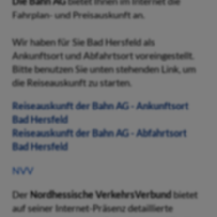
Die Bahn AG
bietet Ihnen im Internet die
Fahrplan- und Preisauskunft an.
Wir haben für Sie Bad Hersfeld als
Ankunftsort und Abfahrtsort voreingestellt.
Bitte benutzen Sie unten stehenden Link, um
die Reiseauskunft zu starten.
Reiseauskunft der Bahn AG - Ankunftsort
Bad Hersfeld
Reiseauskunft der Bahn AG - Abfahrtsort
Bad Hersfeld
NVV
Der
Nordhessische VerkehrsVerbund
bietet
auf seiner Internet-Präsenz detaillierte