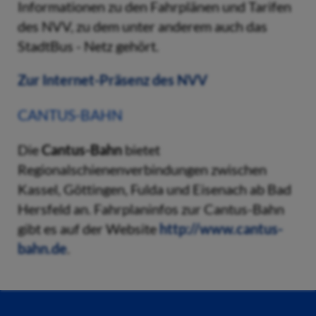
Informationen zu den Fahrplänen und Tarifen
des NVV, zu dem unter anderem auch das
StadtBus - Netz gehört.
Zur Internet-Präsenz des NVV
CANTUS-BAHN
Die
Cantus-Bahn
bietet
Regionalschienenverbindungen zwischen
Kassel, Göttingen, Fulda und Eisenach ab Bad
Hersfeld an. Fahrplaninfos zur Cantus-Bahn
gibt es auf der Website
http://www.cantus-
bahn.de
.