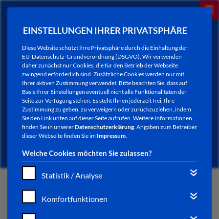
EINSTELLUNGEN IHRER PRIVATSPHÄRE
Diese Website schützt Ihre Privatsphäre durch die Einhaltung der
EU-Datenschutz-Grundverordnung (DSGVO). Wir verwenden
daher zunächst nur Cookies, die für den Betrieb der Webseite
zwingend erforderlich sind. Zusätzliche Cookies werden nur mit
Ihrer aktiven Zustimmung verwendet. Bitte beachten Sie, dass auf
Basis Ihrer Einstellungen eventuell nicht alle Funktionalitäten der
Seite zur Verfügung stehen. Es steht Ihnen jederzeit frei, Ihre
Zustimmung zu geben, zu verweigern oder zurückzuziehen, indem
Sie den Link unten auf dieser Seite aufrufen. Weitere Informationen
FAHRPLANAUSKÜNFTE
finden Sie in unserer
Datenschutzerklärung
. Angaben zum Betreiber
dieser Webseite finden Sie im
Impressum
.
Welche Cookies möchten Sie zulassen?
Statistik / Analyse
START
Komfortfunktionen
STADTLEBEN