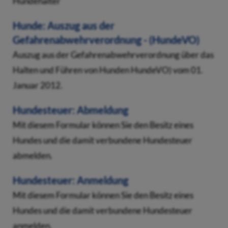
Hundehalter
Hunde: Auszug aus der
Gefahrenabwehrverordnung - (HundeVO)
Auszug aus der Gefahrenabwehrverordnung über das
Halten und Führen von Hunden HundeVO) vom 01.
Januar 2012.
Hundesteuer: Abmeldung
Mit diesem Formular können Sie den Besitz eines
Hundes und die damit verbundene Hundesteuer
abmelden.
Hundesteuer: Anmeldung
Mit diesem Formular können Sie den Besitz eines
Hundes und die damit verbundene Hundesteuer
anmelden.