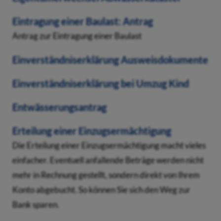
Eintragung einer Baulast: Antrag
Antrag zur Eintragung einer Baulast
Einverständniserklärung Ausweisdokumente
Einverständniserklärung bei Umzug Kind
Entwässerungsantrag
Erteilung einer Einzugsermächtigung
Die Erteilung einer Einzugsermächtigung macht vieles
einfacher. Eventuell anfallende Beträge werden nicht
mehr in Rechnung gestellt, sondern direkt von Ihrem
Konto abgebucht. So können Sie sich den Weg zur
Bank sparen.