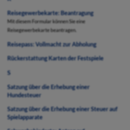
Reisegewerbekarte: Beantragung
Mit diesem Formular können Sie eine
Reisegewerbekarte beantragen.
Reisepass: Vollmacht zur Abholung
Rückerstattung Karten der Festspiele
S
Satzung über die Erhebung einer
Hundesteuer
Satzung über die Erhebung einer Steuer auf
Spielapparate