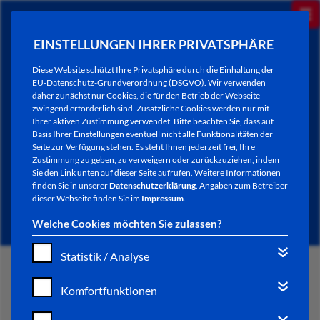
EINSTELLUNGEN IHRER PRIVATSPHÄRE
Diese Website schützt Ihre Privatsphäre durch die Einhaltung der
EU-Datenschutz-Grundverordnung (DSGVO). Wir verwenden
daher zunächst nur Cookies, die für den Betrieb der Webseite
zwingend erforderlich sind. Zusätzliche Cookies werden nur mit
Ihrer aktiven Zustimmung verwendet. Bitte beachten Sie, dass auf
Basis Ihrer Einstellungen eventuell nicht alle Funktionalitäten der
Seite zur Verfügung stehen. Es steht Ihnen jederzeit frei, Ihre
Zustimmung zu geben, zu verweigern oder zurückzuziehen, indem
Sie den Link unten auf dieser Seite aufrufen. Weitere Informationen
FORMULARE
finden Sie in unserer
Datenschutzerklärung
. Angaben zum Betreiber
dieser Webseite finden Sie im
Impressum
.
Welche Cookies möchten Sie zulassen?
Statistik / Analyse
START
Komfortfunktionen
BÜRGERSERVICE