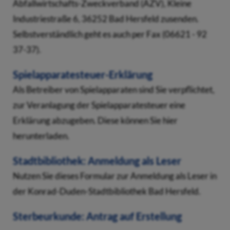
Abfallwirtschafts-Zweckverband (AZV), Kleine
Industriestraße 6, 36252 Bad Hersfeld zusenden.
Selbstverständlich geht es auch per Fax (06621 - 92
37-37).
Spielapparatesteuer-Erklärung
Als Betreiber von Spielapparaten sind Sie verpflichtet,
zur Veranlagung der Spielapparatesteuer eine
Erklärung abzugeben. Diese können Sie hier
herunterladen.
Stadtbibliothek: Anmeldung als Leser
Nutzen Sie dieses Formular zur Anmeldung als Leser in
der Konrad-Duden-Stadtbibliothek Bad Hersfeld.
Sterbeurkunde: Antrag auf Erstellung