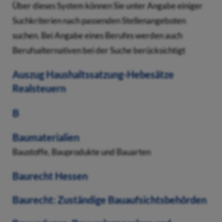
Über dieses System können Sie unter Angabe einiger
Suchkriterien nach passenden Stellenangeboten
suchen. Bei Angabe eines Berufes werden auch
Berufsalternativen bei der Suche berücksichtigt
Auszug Haushaltssatzung-Hebesätze
Realsteuern
B
Baumaterialien
Baustoffe, Bauprodukte und Bauarten
Baurecht Hessen
Baurecht: Zuständige Bauaufsichtsbehörden