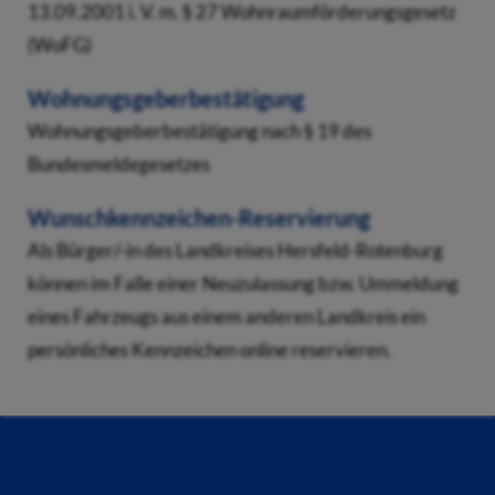
13.09.2001 i. V. m. § 27 Wohnraumförderungsgesetz
(WoFG)
Wohnungsgeberbestätigung
Wohnungsgeberbestätigung nach § 19 des
Bundesmeldegesetzes
Wunschkennzeichen-Reservierung
Als Bürger/-in des Landkreises Hersfeld-Rotenburg
können im Falle einer Neuzulassung bzw. Ummeldung
eines Fahrzeugs aus einem anderen Landkreis ein
persönliches Kennzeichen online reservieren.