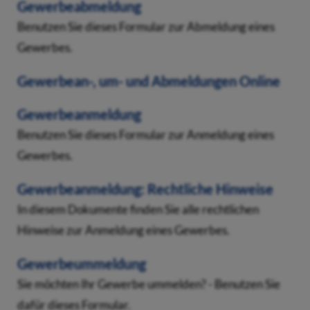
Gewerbeabmeldung
Benutzen Sie dieses Formular zur Abmeldung eines
Gewerbes.
Gewerbean-, um- und Abmeldungen Online
Gewerbeanmeldung
Benutzen Sie dieses Formular zur Anmeldung eines
Gewerbes.
Gewerbeanmeldung: Rechtliche Hinweise
In diesem Dokumente finden Sie alle rechtlichen
Hinweise zur Anmeldung eines Gewerbes.
Gewerbeummeldung
Sie möchten Ihr Gewerbe ummelden? - Benutzen Sie
dafür dieses Formular.