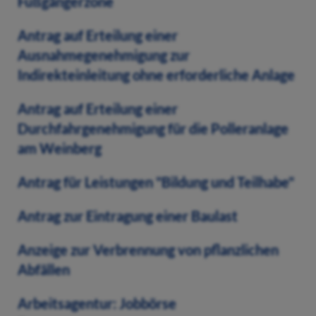
Fußgängerzone
Antrag auf Erteilung einer
Ausnahmegenehmigung zur
Indirekteinleitung ohne erforderliche Anlage
Antrag auf Erteilung einer
Durchfahrgenehmigung für die Polleranlage
am Weinberg
Antrag für Leistungen "Bildung und Teilhabe"
Antrag zur Eintragung einer Baulast
Anzeige zur Verbrennung von pflanzlichen
Abfällen
Arbeitsagentur: Jobbörse