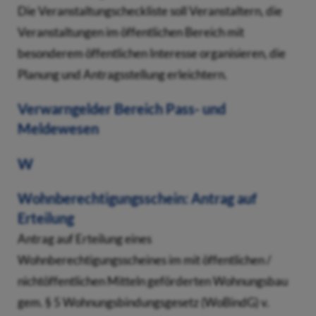
Die Veranstaltungscheckliste soll Veranstaltern, die
Veranstaltungen im öffentlichen Bereich mit
besonderem öffentlichen Interesse organisieren, die
Planung und Antragsstellung erleichtern.
Verwarngelder Bereich Pass- und
Meldewesen
W
Wohnberechtigungsschein: Antrag auf
Erteilung
Antrag auf Erteilung eines
Wohnberechtigungsscheines im mit öffentlichen /
nichtöffentlichen Mitteln geförderten Wohnungsbau
gem. § 5 Wohnungsbindungsgesetz (WoBindG) v.