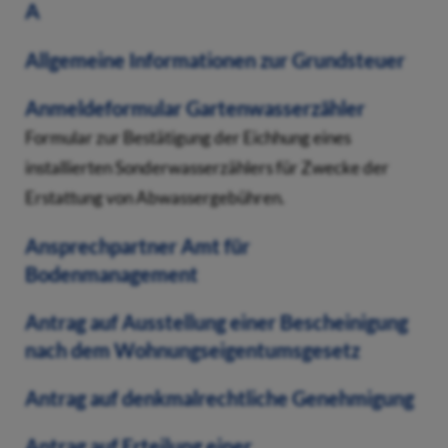
A
Allgemeine Informationen zur Grundsteuer
Anmeldeformular Gartenwasserzähler
Formular zur Bestätigung der Eichhung eines
installierten Sonderwasserzählers für Zwecke der
Erstattung von Abwassergebühren.
Ansprechpartner Amt für
Bodenmanagement
Antrag auf Ausstellung einer Bescheinigung
nach dem Wohnungseigentumsgesetz
Antrag auf denkmalrechtliche Genehmigung
Antrag auf Erteilung einer