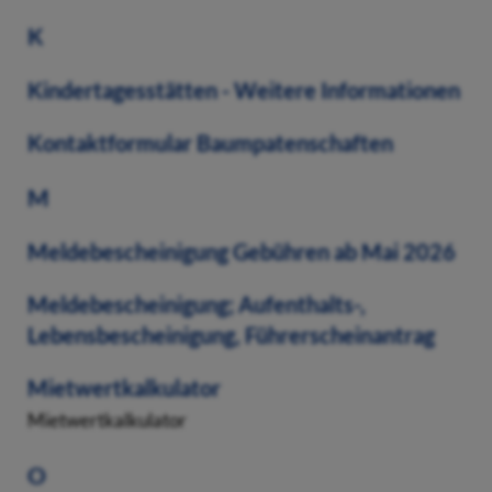
K
Kindertagesstätten - Weitere Informationen
Kontaktformular Baumpatenschaften
M
Meldebescheinigung Gebühren ab Mai 2026
Meldebescheinigung; Aufenthalts-,
Lebensbescheinigung, Führerscheinantrag
Mietwertkalkulator
Mietwertkalkulator
O