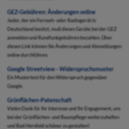
GEZ-Gebühren: Änderungen online
Jeder, der ein Fernseh- oder Radiogerät in
Deutschland besitzt, muß dieses Geräte bei der GEZ
anmelden und Rundfunkgebühren bezahlen. Über
diesen Link können Sie Änderungen und Abmeldungen
online durchführen.
Google Streetview - Widerspruchsmuster
Ein Mustertext für den Widerspruch gegenüber
Google.
Grünflächen-Patenschaft
Vielen Dank für Ihr Interesse und Ihr Engagement, uns
bei der Grünflächen- und Baumpflege weiterzuhelfen
und Bad Hersfeld schöner zu gestalten!