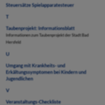
Steuersätze Spielapparatesteuer
T
Taubenprojekt: Informationsblatt
Informationen zum Taubenprojekt der Stadt Bad
Hersfeld
U
Umgang mit Krankheits- und
Erkältungssymptomen bei Kindern und
Jugendlichen
V
Veranstaltungs-Checkliste