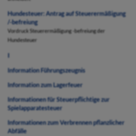
Hundesteuer: Antrag auf Steuerermäßigung
/-befreiung
Vordruck Steuerermäßigung -befreiung der
Hundesteuer
I
Information Führungszeugnis
Information zum Lagerfeuer
Informationen für Steuerpflichtige zur
Spielapparatesteuer
Informationen zum Verbrennen pflanzlicher
Abfälle