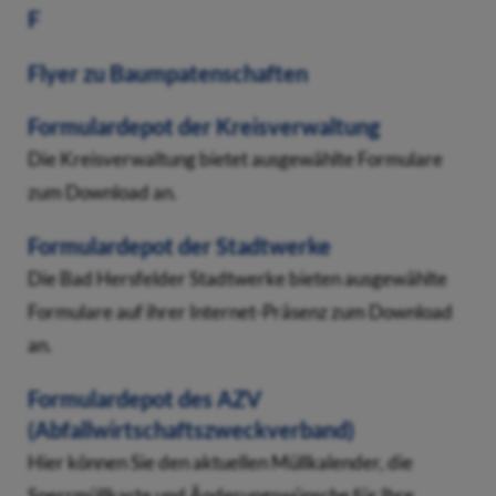
F
Flyer zu Baumpatenschaften
Formulardepot der Kreisverwaltung
Die Kreisverwaltung bietet ausgewählte Formulare
zum Download an.
Formulardepot der Stadtwerke
Die Bad Hersfelder Stadtwerke bieten ausgewählte
Formulare auf ihrer Internet-Präsenz zum Download
an.
Formulardepot des AZV
(Abfallwirtschaftszweckverband)
Hier können Sie den aktuellen Müllkalender, die