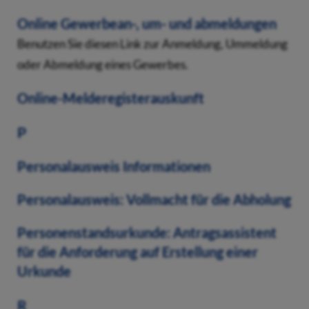
Online Gewerbean-, um- und abmeldungen
Benutzen Sie diesen Link zur Anmeldung, Ummeldung
oder Abmeldung eines Gewerbes.
Online-Melderegisterauskunft
P
Personalausweis Informationen
Personalausweis: Vollmacht für die Abholung
Personenstandsurkunde: Antragsassistent
für die Anforderung auf Erstellung einer
Urkunde
R