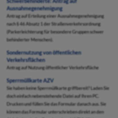
Schwerbehinderte: Antrag auf
Ausnahmegenehmigung
Antrag auf Erteilung einer Ausnahmegenehmigung
nach § 46 Absatz 1 der Straßenverkehrsordnung
(Parkerleichterung für besondere Gruppen schwer
behinderter Menschen).
Sondernutzung von öffentlichen
Verkehrsflächen
Antrag auf Nutzung öffentlicher Verkehrsfläche
Sperrmüllkarte AZV
Sie haben keine Sperrmüllkarte griffbereit? Laden Sie
doch einfach nebenstehende Datei auf Ihren PC.
Drucken und füllen Sie das Formular danach aus. Sie
können das Formular unterschrieben direkt an den