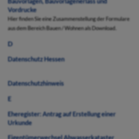
Bauvorlagen, Bauvorlagenerlass und
Vordrucke
Hier finden Sie eine Zusammenstellung der Formulare
aus dem Bereich Bauen / Wohnen als Download.
D
Datenschutz Hessen
Datenschutzhinweis
E
Eheregister: Antrag auf Erstellung einer
Urkunde
Eigentümerwechsel Abwasserkataster