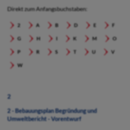
Direkt zum Anfangsbuchstaben:
2
A
B
D
E
F
G
H
I
K
M
O
P
R
S
T
U
V
W
2
2 - Bebauungsplan Begründung und
Umweltbericht - Vorentwurf