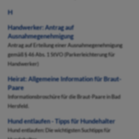
H
Handwerker: Antrag auf
Ausnahmegenehmigung
Antrag auf Erteilung einer Ausnahmegenehmigung
gemäß § 46 Abs. 1 StVO (Parkerleichterung für
Handwerker)
Heirat: Allgemeine Information für Braut-
Paare
Informationsbroschüre für die Braut-Paare in Bad
Hersfeld.
Hund entlaufen - Tipps für Hundehalter
Hund entlaufen: Die wichtigsten Suchtipps für