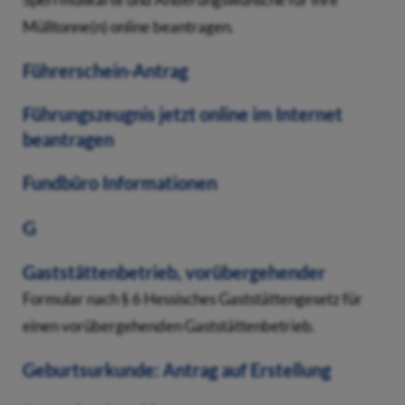
Sperrmüllkarte und Änderungswünsche für Ihre
Mülltonne(n) online beantragen.
Führerschein-Antrag
Führungszeugnis jetzt online im Internet
beantragen
Fundbüro Informationen
G
Gaststättenbetrieb, vorübergehender
Formular nach § 6 Hessisches Gaststättengesetz für
einen vorübergehenden Gaststättenbetrieb.
Geburtsurkunde: Antrag auf Erstellung