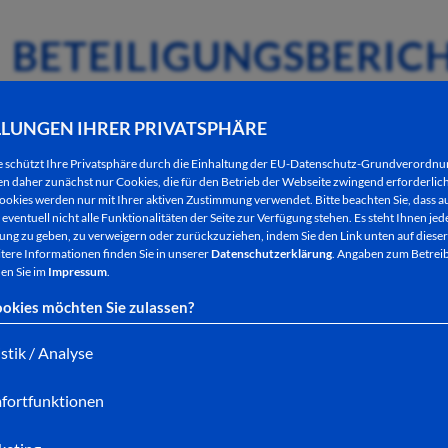
BETEILIGUNGSBERICH
HERSFELD
LLUNGEN IHRER PRIVATSPHÄRE
Beteiligungsbericht der Kreisstadt Bad Hersfeld 
e schützt Ihre Privatsphäre durch die Einhaltung der EU-Datenschutz-Grundverordn
 daher zunächst nur Cookies, die für den Betrieb der Webseite zwingend erforderlich
ookies werden nur mit Ihrer aktiven Zustimmung verwendet. Bitte beachten Sie, dass au
Beteiligungsbericht der Kreisstadt Bad Hersfeld 
eventuell nicht alle Funktionalitäten der Seite zur Verfügung stehen. Es steht Ihnen jede
ng zu geben, zu verweigern oder zurückzuziehen, indem Sie den Link unten auf dieser
tere Informationen finden Sie in unserer
Datenschutzerklärung
. Angaben zum Betreib
Beteiligungsbericht der Kreisstadt Bad Hersfeld 
en Sie im
Impressum
.
Beteiligungsbericht der Kreisstadt Bad Hersfeld 
okies möchten Sie zulassen?
istik / Analyse
Beteiligungsbericht der Kreisstadt Bad Hersfeld 
fortfunktionen