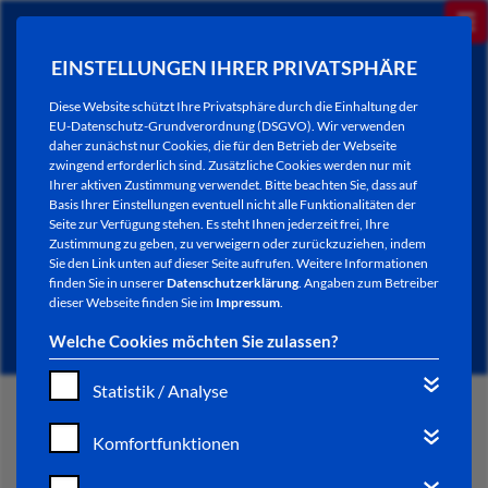
EINSTELLUNGEN IHRER PRIVATSPHÄRE
Diese Website schützt Ihre Privatsphäre durch die Einhaltung der
EU-Datenschutz-Grundverordnung (DSGVO). Wir verwenden
daher zunächst nur Cookies, die für den Betrieb der Webseite
zwingend erforderlich sind. Zusätzliche Cookies werden nur mit
Ihrer aktiven Zustimmung verwendet. Bitte beachten Sie, dass auf
Basis Ihrer Einstellungen eventuell nicht alle Funktionalitäten der
Seite zur Verfügung stehen. Es steht Ihnen jederzeit frei, Ihre
Zustimmung zu geben, zu verweigern oder zurückzuziehen, indem
Sie den Link unten auf dieser Seite aufrufen. Weitere Informationen
CARSHARING BAD HERSFELD
finden Sie in unserer
Datenschutzerklärung
. Angaben zum Betreiber
dieser Webseite finden Sie im
Impressum
.
Welche Cookies möchten Sie zulassen?
Statistik / Analyse
START
Komfortfunktionen
STADTENTWICKLUNG