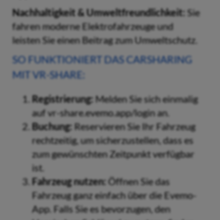
Nachhaltigkeit & Umweltfreundlichkeit:
Sie
fahren moderne Elektrofahrzeuge und
leisten Sie einen Beitrag zum Umweltschutz.
SO FUNKTIONIERT DAS CARSHARING
MIT VR-SHARE:
Registrierung:
Melden Sie sich einmalig
auf vr-share.evemo.app/login an.
Buchung:
Reservieren Sie Ihr Fahrzeug
rechtzeitig, um sicherzustellen, dass es
zum gewünschten Zeitpunkt verfügbar
ist.
Fahrzeug nutzen:
Öffnen Sie das
Fahrzeug ganz einfach über die Evemo-
App. Falls Sie es bevorzugen, den