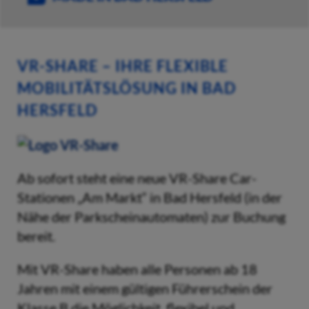
VR-SHARE – IHRE FLEXIBLE
MOBILITÄTSLÖSUNG IN BAD
HERSFELD
Ab sofort steht eine neue VR-Share Car-
Stationen „Am Markt“ in Bad Hersfeld (in der
Nähe der Parkscheinautomaten) zur Buchung
bereit.
Mit VR-Share haben alle Personen ab 18
Jahren mit einem gültigen Führerschein der
Klasse B die Möglichkeit, flexibel und