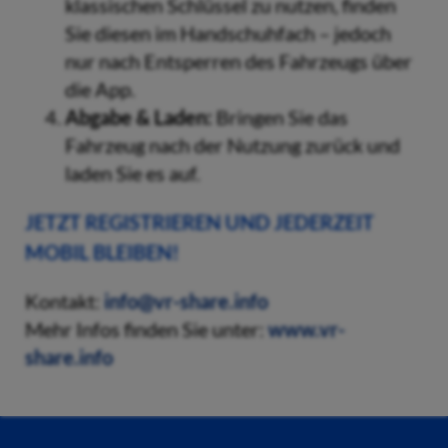
klassischen Schlüssel zu nutzen, finden
Sie diesen im Handschuhfach – jedoch
nur nach Entsperren des Fahrzeugs über
die App.
Abgabe & Laden:
Bringen Sie das
Fahrzeug nach der Nutzung zurück und
laden Sie es auf.
JETZT REGISTRIEREN UND JEDERZEIT
MOBIL BLEIBEN!
Kontakt:
info@vr-share.info
Mehr Infos finden Sie unter:
www.vr-
share.info