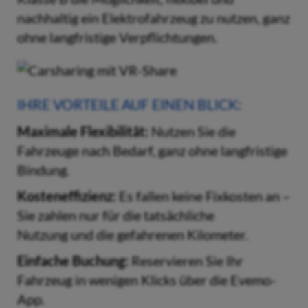
nachhaltig ein Elektrofahrzeug zu nutzen, ganz
ohne langfristige Verpflichtungen.
IHRE VORTEILE AUF EINEN BLICK:
Maximale Flexibilität:
Nutzen Sie die
Fahrzeuge nach Bedarf, ganz ohne langfristige
Bindung.
Kosteneffizienz:
Es fallen keine Fixkosten an –
Sie zahlen nur für die tatsächliche
Nutzung und die gefahrenen Kilometer.
Einfache Buchung:
Reservieren Sie Ihr
Fahrzeug in wenigen Klicks über die Evemo-
App.