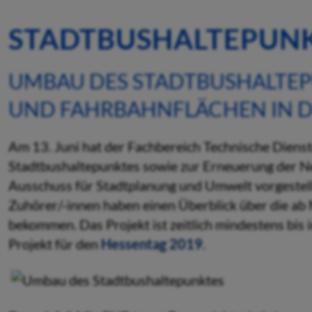
STADTBUSHALTEPUNK
UMBAU DES STADTBUSHALTEP
UND FAHRBAHNFLÄCHEN IN DE
Am 13. Juni hat der Fachbereich Technische Dienst
Stadtbushaltepunktes sowie zur Erneuerung der N
Ausschuss für Stadtplanung und Umwelt vorgestellt
Zuhörer/-innen haben einen Überblick über die ab
bekommen. Das Projekt ist zeitlich mindestens bis i
Projekt für den
Hessentag 2019
.