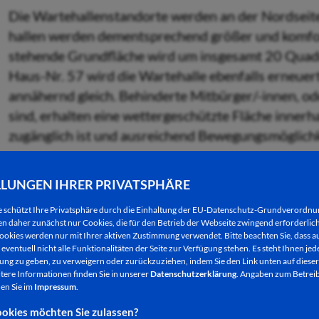
Die Wartehallenstandorte werden an der Nordseite 
hallen werden dement­sprechend größer und komfort
stehende Grund­fläche wird um insgesamt 20 Quadr
Haus-Nr. 57 wird die Wartehalle ebenfalls erneuert.
annähernd gleich. Behinderte Mitbürger/-innen, od
sind, erhalten eine wettergeschützte Fläche innerh
zugänglich ist und ausreichend Bewegungsmöglichk
Der gesamte Bereich wird in Abstimmung mit dem B
LLUNGEN IHRER PRIVATSPHÄRE
und sehbehinderte/blinde Mitbürger/-innen optimie
und damit sichere – Bewegungsspielräume, sonde
e schützt Ihre Privatsphäre durch die Einhaltung der EU-Datenschutz-Grundverordn
 daher zunächst nur Cookies, die für den Betrieb der Webseite zwingend erforderlich
Stadtgebiet schon von anderen neural­gischen Stel
ookies werden nur mit Ihrer aktiven Zustimmung verwendet. Bitte beachten Sie, dass au
(taktile Elemente). Beide Gehwegseiten und die 
eventuell nicht alle Funktionalitäten der Seite zur Verfügung stehen. Es steht Ihnen jede
ng zu geben, zu verweigern oder zurückzuziehen, indem Sie den Link unten auf dieser
Busein- und –ausstiegen sind so ausgelegt, dass S
tere Informationen finden Sie in unserer
Datenschutzerklärung
. Angaben zum Betreib
dem Blindenstock ertasten können. Hier hat sich d
en Sie im
Impressum
.
Mitgliedern Rohloff (Vorsitz), Ziehn und Zell äußer
okies möchten Sie zulassen?