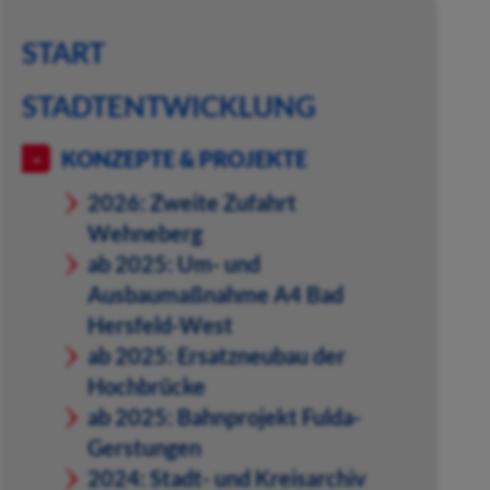
START
STADTENTWICKLUNG
KONZEPTE & PROJEKTE
2026: Zweite Zufahrt
Wehneberg
ab 2025: Um- und
Ausbaumaßnahme A4 Bad
Hersfeld-West
ab 2025: Ersatzneubau der
Hochbrücke
ab 2025: Bahnprojekt Fulda-
Gerstungen
2024: Stadt- und Kreisarchiv