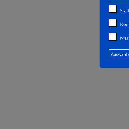
Stat
Kom
Mar
Auswahl 