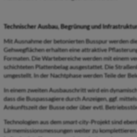
Technischer Ausbau, Begrünung und Infrastruktu
Mit Ausnahme der betonierten Busspur werden die 
Gehwegflächen erhalten eine attraktive Pflasterung
Formaten. Die Wartebereiche werden mit einem ver
schichteten Plattenbelag ausgestattet. Die Straß
umgestellt. In der Nachtphase werden Teile der Be
In einem zweiten Ausbauschritt wird ein dynamisc
dass die Buspassagiere durch Anzeigen, ggf. mittel
Ankunftszeit der Busse oder über evtl. Betriebsstö
Technologien aus dem
smart-city
-Projekt sind eben
Lärmemissionsmessungen weiter zu komplettieren