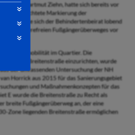
ordnete Hartmut Ziehn, hatte sich bereits vor
 und viel beachtete Markierung der
Februar hatte sich der Behindertenbeirat lobend
f des barrierefreien Fußgängerüberweges vor
r die Nahmobilität im Quartier. Die
eit in der Breitenstraße einzurichten, wurde
d aus der umfassenden Untersuchung der NH
 van Horrick aus 2015 für das Sanierungsgebiet
tersuchungen und Maßnahmenkonzepten für das
et E wurde die Breitenstraße zu Recht als
eter breite Fußgängerüberweg an, der eine
30-Zone liegenden Breitenstraße ermöglichen