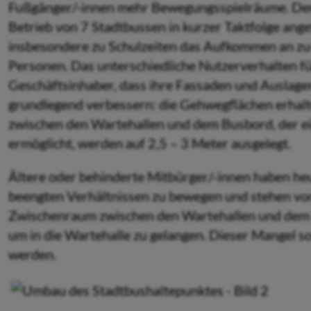
Fußgänger/-innen mehr Bewegungsspiel­räume. Der
Betrieb von 7 Stadtbussen in kurzer Taktfolge ang
insbesondere zu Schulzeiten das Aufkommen an zu
Personen. Das unterschiedliche Nutzerverhalten f
Geschäftsinhaber, dass ihre Fassaden und Auslagen
grundlegend verbessern: die Gehwegflächen erhalte
zwischen den Wartehallen und dem Busbord, der ein
ermöglicht, werden auf 2,5 – 3 Meter ausgelegt.
Ältere oder behinderte Mitbürger/-innen haben heu
beengten Verhältnissen zu bewegen und stehen vor
Zwischenraum zwischen den Wartehallen und dem 
um in die Wartehalle zu gelangen. Dieser Mangel so
werden.