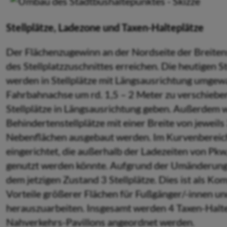
Stellplätze, Ladezone und Taxen-Halteplätze
Der Flächenzugewinn an der Nordseite der Breitens
des Stellplatzzuschnittes erreichen. Die heutigen St
werden in Stellplätze mit Längsausrichtung umgewa
Fahrbahnachse um rd. 1,5 – 2 Meter zu verschiebe
Stellplätze in Längsausrichtung geben. Außerdem 
Behindertenstellplätze mit einer Breite von jeweils
Nebenflächen ausgebaut werden. Im Kurvenbereich
eingerichtet, die außerhalb der Ladezeiten von Pk
genutzt werden könnte. Aufgrund der Umänderung 
dem jetzigen Zustand 3 Stellplätze. Dies ist als K
Vorteile größerer Flächen für Fußgänger/-innen u
herauszuarbeiten. Insgesamt werden 4 Taxen-Halte
Nahverkehrs-Pavillons angeordnet werden.