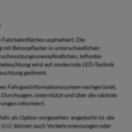
r
Fahrbahnflächen asphaltiert. Die
 mit Betonpflaster in unterschied­lichen
schmutzungs­unempfind­lichen, teflonbe­
enbeleuchtung wird auf modernste LED-Technik
leuchtung gedimmt.
hes Fahrgastinformationssystem nachgerüstet,
s Durchsagen, unterstützt und über die nächste
rungen informiert.
falls als Option vorgesehen: angedacht ist, die
. U.U. können auch Verkehrsmessungen oder