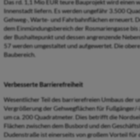
Das rd. 1,1 Mio EUR teure Bauprojekt wird einen wi
Innenstadt liefern. Es werden ungefähr 3.500 Quadr
Gehweg-, Warte- und Fahrbahn­flächen erneuert. D
dem Einmündungsbereich der Rosma­riengasse bis
der Bus­haltepunkt und dessen angrenzende Neben
57 werden umgestaltet und aufgewertet. Die obere 
Baubereich.
Verbesserte Barrierefreiheit
Wesentlicher Teil des barrierefreien Umbaus der un
Vergrößerung der Gehwegflächen für Fußgänger/-i
um ca. 200 Quadratmeter. Dies betrifft die Nordse
Flächen zwischen dem Busbord und den Geschäft
Dudenstraße ist einerseits von großem Vorteil für d