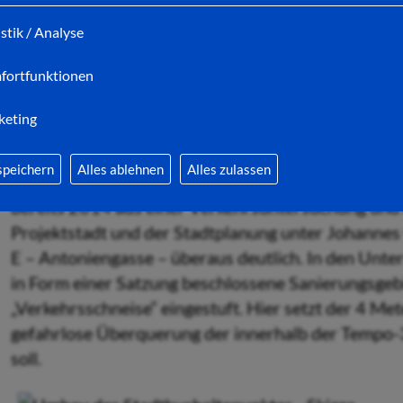
Behindertenbeirat, insbesondere der CDU-Stadtver
istik / Analyse
einigen Jahren für die blaue, inzwischen etablierte
Behindertenstellplätze eingesetzt. Bereits Anfang 
fortfunktionen
zum Planungskonzept geäußert und an dem Entwur
der Antoniengasse mitgewirkt.
keting
Der Fußgängerüberweg ist ein wichtiger Baustein fü
speichern
Alles ablehnen
Alles zulassen
Notwendigkeit, eine abgesicherte Querungsmöglichk
bereits 2014 aus einer Verkehrsuntersuchung un
Projektstadt und der Stadtplanung unter Johannes
E – Antoniengasse – überaus deutlich. In den Un
in Form einer Satzung beschlossene Sanierungsgebi
„Verkehrsschneise“ einge­stuft. Hier setzt der 4 M
gefahrlose Überquerung der innerhalb der Tempo-
soll.