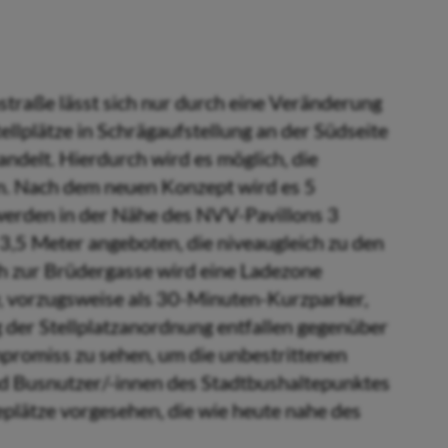
traße lässt sich nur durch eine Veränderung
ellplätze in Schrägauf­stellung an der Südseite
ndelt. Hierdurch wird es möglich, die
n. Nach dem neuen Konzept wird es 5
werden in der Nähe des NVV-Pavillons 3
 3,5 Meter angeboten, die niveaugleich zu den
 zur Brüdergasse wird eine Ladezone
w, vorzugsweise als 30-Minuten-Kurzparker,
der Stellplatzanordnung entfallen gegenüber
ompromiss zu sehen, um die unbestrittenen
nd Busnutzer/-innen des Stadtbushaltepunktes
plätze vorgesehen, die wie heute nahe des