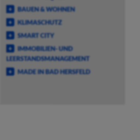
BAUEN & WOHNEN
KLIMASCHUTZ
SMART CITY
IMMOBILIEN- UND
LEERSTANDSMANAGEMENT
MADE IN BAD HERSFELD