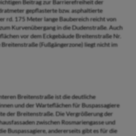
chtigen Beitrag zur Barrierefreiheit der
at­meter gepflasterte bzw. asphaltierte
er rd. 175 Meter lange Baubereich reicht von
 zum Kurvenübergang in die Dudenstraße. Auch
flächen vor dem Eckgebäude Breitenstraße Nr.
Breitenstraße (Fußgängerzone) liegt nicht im
teren Breitenstraße ist die deutliche
nnen und der Warteflächen für Buspassagiere
ite der Breitenstraße. Die Vergrößerung der
shausfassaden zwischen Rosmariengasse und
ie Buspassagiere, andererseits gibt es für die