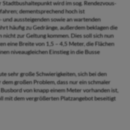
 Stadtbushaltepunkt wird im sog. Rendezvous-
efahren; dementsprechend hoch ist
- und aussteigenden sowie an wartenden
ührt häufig zu Gedränge, außerdem beklagen die
 nicht zur Geltung kommen. Dies soll sich nun
n eine Breite von 1,5 – 4,5 Meter, die Flächen
en niveaugleichen Einstieg in die Busse
te sehr große Schwierigkeiten, sich bei den
 dem großen Problem, dass nur ein schmaler
Busbord von knapp einem Meter vorhanden ist,
ll mit dem vergrößerten Platzangebot beseitigt