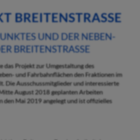
T BREITENSTRASSE
UNKTES UND DER NEBEN-
R BREITENSTRASSE
e das Projekt zur Umgestaltung des
eben- und Fahrbahnflächen den Fraktionen im
. Die Ausschussmitglieder und interessierte
 Mitte August 2018 geplanten Arbeiten
n den Mai 2019 angelegt und ist offizielles