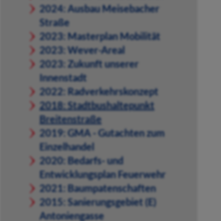
2024: Ausbau Meisebacher
Straße
2023: Masterplan Mobilität
2023: Wever-Areal
2023: Zukunft unserer
Innenstadt
2022: Radverkehrskonzept
2018: Stadtbushaltepunkt
Breitenstraße
2019: GMA - Gutachten zum
Einzelhandel
2020: Bedarfs- und
Entwicklungsplan Feuerwehr
2021: Baumpatenschaften
2015: Sanierungsgebiet (E)
Antoniengasse