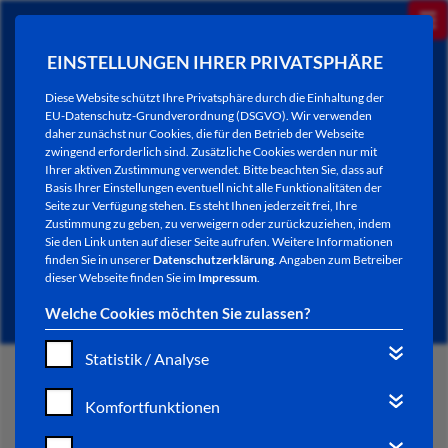
EINSTELLUNGEN IHRER PRIVATSPHÄRE
Diese Website schützt Ihre Privatsphäre durch die Einhaltung der
EU-Datenschutz-Grundverordnung (DSGVO). Wir verwenden
daher zunächst nur Cookies, die für den Betrieb der Webseite
zwingend erforderlich sind. Zusätzliche Cookies werden nur mit
Ihrer aktiven Zustimmung verwendet. Bitte beachten Sie, dass auf
Basis Ihrer Einstellungen eventuell nicht alle Funktionalitäten der
Seite zur Verfügung stehen. Es steht Ihnen jederzeit frei, Ihre
Zustimmung zu geben, zu verweigern oder zurückzuziehen, indem
Sie den Link unten auf dieser Seite aufrufen. Weitere Informationen
ÜBERSICHT DER MÄRKTE
finden Sie in unserer
Datenschutzerklärung
. Angaben zum Betreiber
dieser Webseite finden Sie im
Impressum
.
Welche Cookies möchten Sie zulassen?
Statistik / Analyse
START
Komfortfunktionen
STADTLEBEN