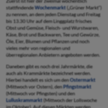
Zuerst ist hier der zweimal wöchentlich
stattfindende
Wochenmarkt
(„Grüner Markt“)
zu nennen, an dem jeden Dienstag und Freitag
bis 13.30 Uhr auf dem Linggplatz frisches
Obst und Gemüse, Fleisch- und Wurstwaren,
Käse, Brot und Backwaren, Tee und Gewürze,
Öle, Eier, Blumen und Pflanzen und noch
vieles mehr von regionalen und
überregionalen Anbietern angeboten werden.
Daneben gibt es noch drei Jahrmärkte, die
auch als Krammärkte bezeichnet werden.
Hierbei handelt es sich um den
Ostermarkt
(Mittwoch vor Ostern), den
Pfingstmarkt
(Mittwoch vor Pfingsten) und den
Lulluskrammarkt
(Mittwoch der Lollswoche
im Oktober). Auf diesen Märkten werden