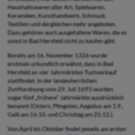
Haushaltswaren aller Art, Spielwaren,
Keramiken, Kunsthandwerk, Schmuck,
Textilien und dergleichen mehr angeboten.
Dazu gehören auch ausgefallene Waren, die es
sonst in Bad Hersfeld nicht zu kaufen gibt.
Bereits am 16. November 1326 wurde
erstmals urkundlich erwähnt, dass in Bad
Hersfeld an vier Jahrmärkten Tuchverkauf
stattfindet. In der landesherrlichen
Zunftordnung vom 29. Juli 1693 wurden
sogar fünf „frühere“ Jahrmärkte ausdrücklich
benannt (Ostern, Pfingsten, Aegidius am 1.9.,
Galli am 16.10. und Christtag am 25.12.).
Von April bis Oktober findet jeweils am ersten