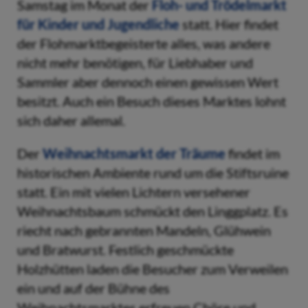
Samstag im Monat der
Floh- und Trödelmarkt
für Kinder und Jugendliche
statt. Hier findet
der Flohmarktbegeisterte alles, was andere
nicht mehr benötigen, für Liebhaber und
Sammler aber dennoch einen gewissen Wert
besitzt. Auch ein Besuch dieses Marktes lohnt
sich daher allemal.
Der
Weihnachtsmarkt der Träume
findet im
historischen Ambiente rund um die Stiftsruine
statt. Ein mit vielen Lichtern versehener
Weihnachtsbaum schmückt den Linggplatz. Es
riecht nach gebrannten Mandeln, Glühwein
und Bratwurst. Festlich geschmückte
Holzhütten laden die Besucher zum Verweilen
ein und auf der Bühne des
Weihnachtsmarktes erfreuen Chöre und