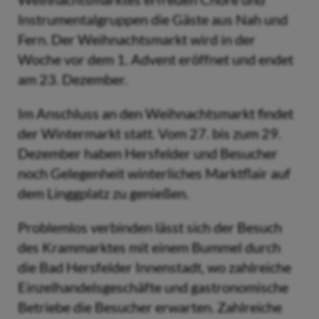
Instrumentalgruppen die Gäste aus Nah und
Fern. Der Weihnachtsmarkt wird in der
Woche vor dem 1. Advent eröffnet und endet
am 23. Dezember.
Im Anschluss an den Weihnachtsmarkt findet
der Wintermarkt statt. Vom 27. bis zum 29.
Dezember haben Hersfelder und Besucher
noch Gelegenheit winterliches Marktflair auf
dem Linggplatz zu genießen.
Problemlos verbinden lässt sich der Besuch
des Krammarktes mit einem Bummel durch
die Bad Hersfelder Innenstadt, wo zahlreiche
Einzelhandelsgeschäfte und gastronomische
Betriebe die Besucher erwarten. Zahlreiche