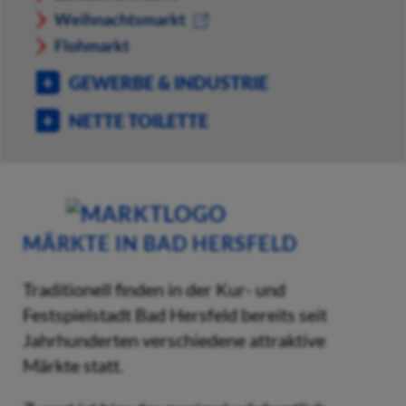
Weihnachtsmarkt
Flohmarkt
GEWERBE & INDUSTRIE
NETTE TOILETTE
MÄRKTE IN BAD HERSFELD
Traditionell finden in der Kur- und
Festspielstadt Bad Hersfeld bereits seit
Jahrhunderten verschiedene attraktive
Märkte statt.