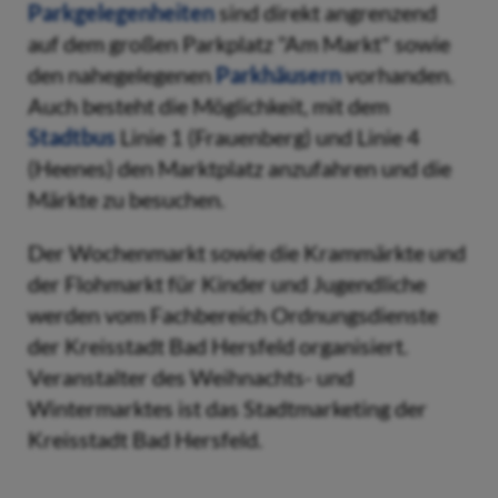
Parkgelegenheiten
sind direkt angrenzend
auf dem großen Parkplatz "Am Markt" sowie
den nahegelegenen
Parkhäusern
vorhanden.
Auch besteht die Möglichkeit, mit dem
Stadtbus
Linie 1 (Frauenberg) und Linie 4
(Heenes) den Marktplatz anzufahren und die
Märkte zu besuchen.
Der Wochenmarkt sowie die Krammärkte und
der Flohmarkt für Kinder und Jugendliche
werden vom Fachbereich Ordnungsdienste
der Kreisstadt Bad Hersfeld organisiert.
Veranstalter des Weihnachts- und
Wintermarktes ist das Stadtmarketing der
Kreisstadt Bad Hersfeld.