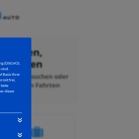
ung (DSGVO).
 sind.
f Basis Ihrer
rzeit frei,
 Seite
er dieser