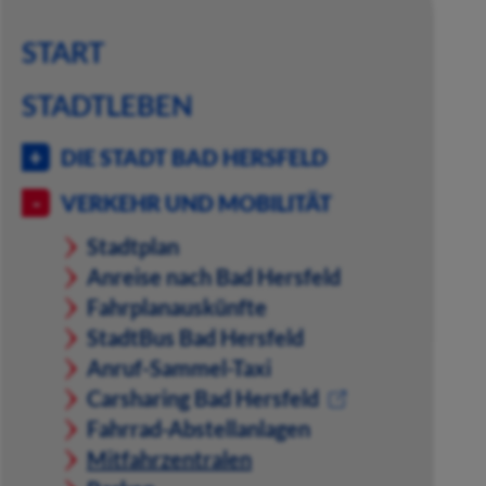
START
STADTLEBEN
DIE STADT BAD HERSFELD
VERKEHR UND MOBILITÄT
Stadtplan
Anreise nach Bad Hersfeld
Fahrplanauskünfte
StadtBus Bad Hersfeld
Anruf-Sammel-Taxi
Carsharing Bad Hersfeld
Fahrrad-Abstellanlagen
Mitfahrzentralen