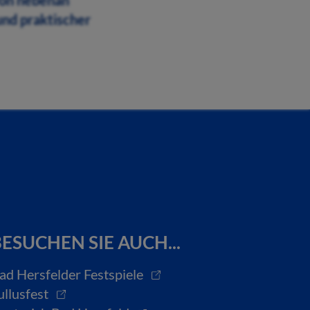
von nebenan
und praktischer
ESUCHEN SIE AUCH...
ad Hersfelder Festspiele
ullusfest