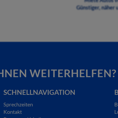
Miete Autos 
Günstiger, näher 
HNEN WEITERHELFEN?
SCHNELLNAVIGATION
B
Sprechzeiten
B
Kontakt
L