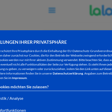
LLUNGEN IHRER PRIVATSPHÄRE
e schützt Ihre Privatsphäre durch die Einhaltung der EU-Datenschutz-Grundverordn
 daher zunächst nur Cookies, die für den Betrieb der Webseite zwingend erforderlich
ookies werden nur mit Ihrer aktiven Zustimmung verwendet. Bitte beachten Sie, dass au
eventuell nicht alle Funktionalitäten der Seite zur Verfügung stehen. Es steht Ihnen jede
ng zu geben, zu verweigern oder zurückzuziehen, indem Sie den Link unten auf dieser
tere Informationen finden Sie in unserer
Datenschutzerklärung
. Angaben zum Betreib
en Sie im
Impressum
.
okies möchten Sie zulassen?
istik / Analyse
fortfunktionen