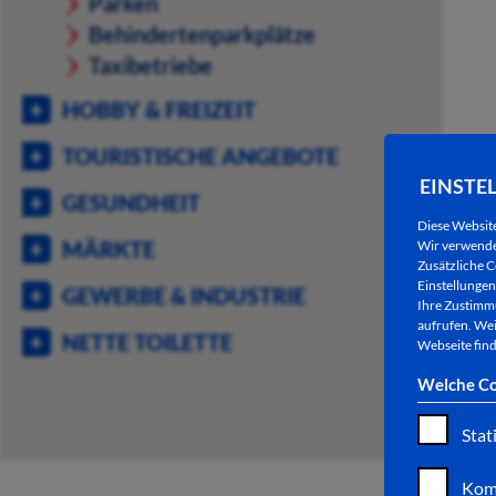
Parken
Behindertenparkplätze
Taxibetriebe
HOBBY & FREIZEIT
TOURISTISCHE ANGEBOTE
EINSTE
GESUNDHEIT
Diese Websit
MÄRKTE
Wir verwenden
Zusätzliche C
Einstellungen 
GEWERBE & INDUSTRIE
Ihre Zustimmu
aufrufen. Wei
NETTE TOILETTE
Webseite find
Welche Co
Stat
Kom