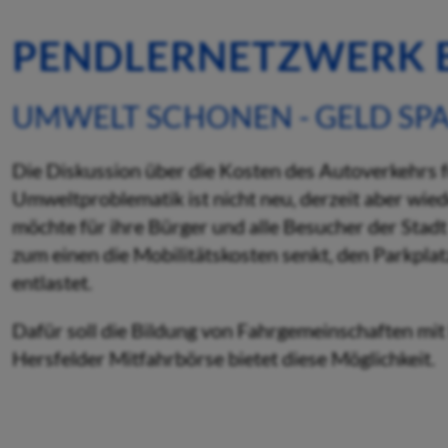
PENDLERNETZWERK 
UMWELT SCHONEN - GELD SP
Die Diskussion über die Kosten des Autoverkehrs f
Umweltproblematik ist nicht neu, derzeit aber wied
möchte für ihre Bürger und alle Besucher der Stad
zum einen die Mobilitätskosten senkt, den Parkpl
entlastet.
Dafür soll die Bildung von Fahrgemeinschaften mit 
Hersfelder Mitfahrbörse bietet diese Möglichkeit.