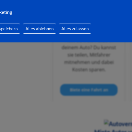
keting
speichern
Alles ablehnen
Alles zulassen