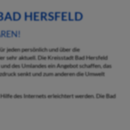
BAD HERSFELD
AREN!
ür jeden persönlich und über die
er sehr aktuell. Die Kreisstadt Bad Hersfeld
t und des Umlandes ein Angebot schaffen, das
atzdruck senkt und zum anderen die Umwelt
Hilfe des Internets erleichtert werden. Die Bad