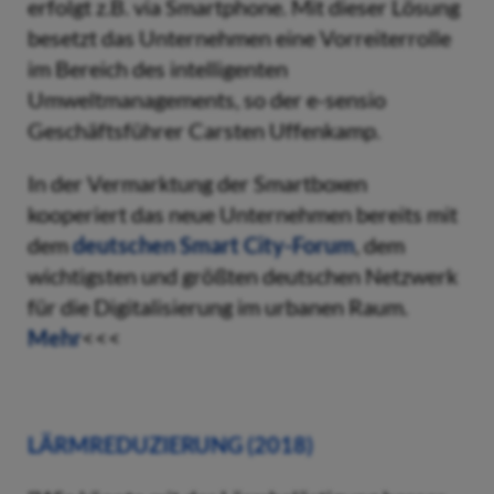
erfolgt z.B. via Smartphone. Mit dieser Lösung
besetzt das Unternehmen eine Vorreiterrolle
im Bereich des intelligenten
Umweltmanagements, so der e-sensio
Geschäftsführer Carsten Uffenkamp.
In der Vermarktung der Smartboxen
kooperiert das neue Unternehmen bereits mit
dem
deutschen Smart City-Forum
, dem
wichtigsten und größten deutschen Netzwerk
für die Digitalisierung im urbanen Raum.
Mehr
<<<
LÄRMREDUZIERUNG (2018)