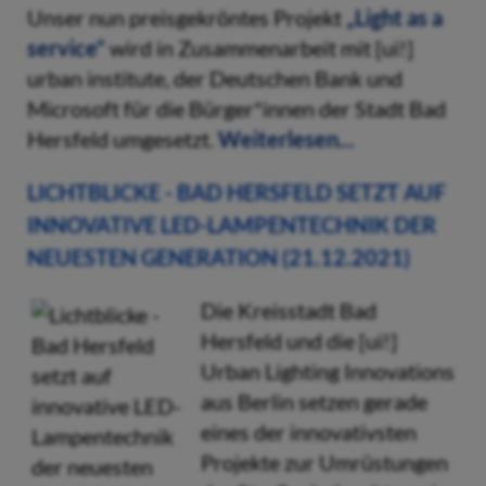
Unser nun preisgekröntes Projekt
„Light as a
service“
wird in Zusammenarbeit mit [ui!]
urban institute, der Deutschen Bank und
Microsoft für die Bürger*innen der Stadt Bad
Hersfeld umgesetzt.
Weiterlesen...
LICHTBLICKE - BAD HERSFELD SETZT AUF
INNOVATIVE LED-LAMPENTECHNIK DER
NEUESTEN GENERATION (21.12.2021)
Die Kreisstadt Bad
Hersfeld und die [ui!]
Urban Lighting Innovations
aus Berlin setzen gerade
eines der innovativsten
Projekte zur Umrüstungen