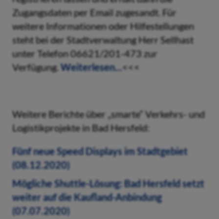
Zugangsdaten per Email zugesandt. Für
weitere Informationen oder Hilfestellungen
steht bei der Stadtverwaltung Herr Sellhast
unter Telefon 06621/201-473 zur
Verfügung.
Weiterlesen...
<<<
Weitere Berichte über „smarte“ Verkehrs- und
Logistikprojekte in Bad Hersfeld:
Fünf neue Speed Displays im Stadtgebiet
(08.12.2020)
Mögliche Shuttle-Lösung: Bad Hersfeld setzt
weiter auf die Kaufland-Anbindung
(07.07.2020)