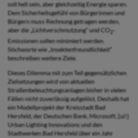
soll hell sein, aber gleichzeitig Energie sparen.
Dem Sicherheitsgefühl von Bürgerinnen und
Bürgern muss Rechnung getragen werden,
aber die „Lichtverschmutzung“ und CO
-
2
Emissionen sollen minimiert werden.
Stichworte wie „Insektenfreundlichkeit“
beschreiben weitere Ziele.
Dieses Dilemma mit zum Teil gegensätzlichen
Zielsetzungen wird von aktuellen
Straßenbeleuchtungsanlagen bisher in vielen
Fällen nicht zuverlässig aufgelöst. Deshalb hat
ein Modellprojekt der Kreisstadt Bad
Hersfeld, der Deutschen Bank, Microsoft, [ui!]
Urban Lighting Innovations und den
Stadtwerken Bad Hersfeld über ein Jahr