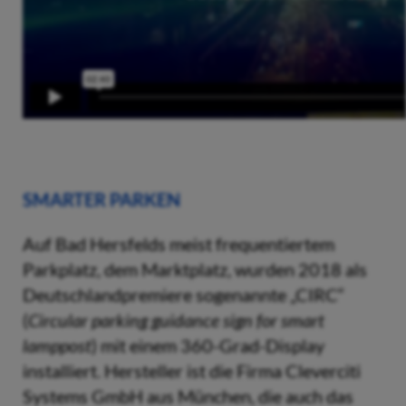
SMARTER PARKEN
Auf Bad Hersfelds meist frequentiertem
Parkplatz, dem Marktplatz, wurden 2018 als
Deutschlandpremiere sogenannte „CIRC“
(
Circular parking guidance sign for smart
lamppost
) mit einem 360-Grad-Display
installiert. Hersteller ist die Firma Cleverciti
Systems GmbH aus München, die auch das