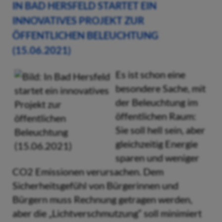
IN BAD HERSFELD STARTET EIN
INNOVATIVES PROJEKT ZUR
ÖFFENTLICHEN BELEUCHTUNG
(15.06.2021)
Es ist schon eine
besondere Sache, mit
der Beleuchtung im
öffentlichen Raum:
Sie soll hell sein, aber
gleichzeitig Energie
sparen und weniger
CO2 Emissionen verursachen. Dem
Sicherheitsgefühl von Bürgerinnen und
Bürgern muss Rechnung getragen werden,
aber die „Lichtverschmutzung“ soll minimiert