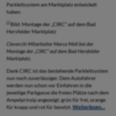
Parkleitsystem am Marktplatz entwickelt
haben.
Cleverciti-Mitarbeiter Marco Moll bei der
Montage der „CIRC“ auf dem Bad Hersfelder
Marktplatz.
Dank CIRC ist das bestehende Parkleitsystem
nun noch zuverlässiger. Dem Autofahrer
werden nun schon vor Einfahren in die
jeweilige Parkgasse die freien Plätze nach dem
Ampelprinzip angezeigt: grün für frei, orange
für knapp und rot für besetzt.
Weiterlesen...