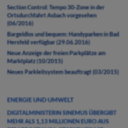
Section Control: Tempo 30-Zone in der
Ortsdurchfahrt Asbach vorgesehen
(06/2016)
Bargeldlos und bequem: Handyparken in Bad
Hersfeld verfügbar (29.06.2016)
Neue Anzeige der freien Parkplätze am
Marktplatz (10/2015)
Neues Parkleitsystem beauftragt (03/2015)
ENERGIE UND UMWELT
DIGITALMINISTERIN SINEMUS ÜBERGIBT
MEHR ALS 1,13 MILLIONEN EURO AUS