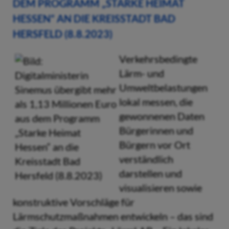
DEM PROGRAMM „STARKE HEIMAT
HESSEN“ AN DIE KREISSTADT BAD
HERSFELD (8.8.2023)
Verkehrsbedingte
Lärm- und
Umweltbelastungen
lokal messen, die
gewonnenen Daten
Bürgerinnen und
Bürgern vor Ort
verständlich
darstellen und
visualisieren sowie
konstruktive Vorschläge für
Lärmschutzmaßnahmen entwickeln – das sind