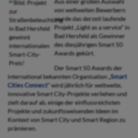
Aus einer großen Auswahl
von weltweiten Bewerbern
wurde das derzeit laufende
Projekt „Light as a service“ in
Bad Hersfeld als Gewinner
des diesjährigen Smart 50
Awards gekürt.
Der Smart 50 Awards der
international bekannten Organisation „
Smart
Cities Connect
“ wird jährlich für weltweite,
innovative Smart City-Projekte verliehen und
zielt darauf ab, einige der einflussreichsten
Projekte und zukunftsweisenden Ideen im
Kontext von Smart City und Smart Region zu
prämieren.