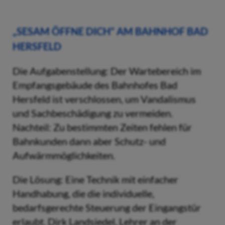
„SESAM ÖFFNE DICH“ AM BAHNHOF BAD
HERSFELD
Die Aufgabenstellung: Der Wartebereich im
Empfangsgebäude des Bahnhofes Bad
Hersfeld ist verschlossen, um Vandalismus
und Sachbeschädigung zu vermeiden.
Nachteil: Zu bestimmten Zeiten fehlen für
Bahnkunden dann aber Schutz- und
Aufwärmmöglichkeiten.
Die Lösung: Eine Technik mit einfacher
Handhabung, die die individuelle,
bedarfsgerechte Steuerung der Eingangstür
erlaubt. Dirk Landsiedel, Lehrer an der