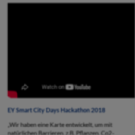
EY Smart City Days Hackathon 2018
„Wir haben eine Karte entwickelt, um mit
natürlichen Barrieren, z.B. Pflanzen, Co2-