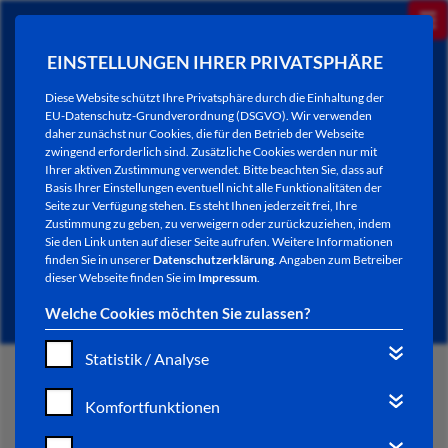
EINSTELLUNGEN IHRER PRIVATSPHÄRE
Diese Website schützt Ihre Privatsphäre durch die Einhaltung der
EU-Datenschutz-Grundverordnung (DSGVO). Wir verwenden
daher zunächst nur Cookies, die für den Betrieb der Webseite
zwingend erforderlich sind. Zusätzliche Cookies werden nur mit
Ihrer aktiven Zustimmung verwendet. Bitte beachten Sie, dass auf
Basis Ihrer Einstellungen eventuell nicht alle Funktionalitäten der
Seite zur Verfügung stehen. Es steht Ihnen jederzeit frei, Ihre
Zustimmung zu geben, zu verweigern oder zurückzuziehen, indem
Sie den Link unten auf dieser Seite aufrufen. Weitere Informationen
SMART CITY THEMENFELDER
finden Sie in unserer
Datenschutzerklärung
. Angaben zum Betreiber
dieser Webseite finden Sie im
Impressum
.
Welche Cookies möchten Sie zulassen?
Statistik / Analyse
START
Komfortfunktionen
VERWALTUNG