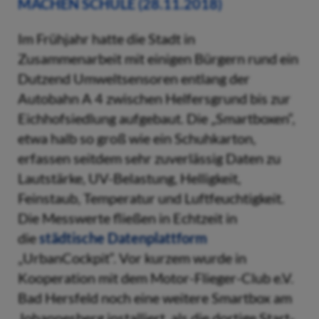
MACHEN SCHULE (28.11.2018)
Im Frühjahr hatte die Stadt in
Zusammenarbeit mit einigen Bürgern rund ein
Dutzend Umweltsensoren entlang der
Autobahn A 4 zwischen Helfersgrund bis zur
Eichhofsiedlung aufgebaut. Die „Smartboxen“,
etwa halb so groß wie ein Schuhkarton,
erfassen seitdem sehr zuverlässig Daten zu
Lautstärke, UV-Belastung, Helligkeit,
Feinstaub, Temperatur und Luftfeuchtigkeit.
Die Messwerte fließen in Echtzeit in
die
städtische Datenplattform
„UrbanCockpit“. Vor kurzem wurde in
Kooperation mit dem Motor-Flieger-Club e.V.
Bad Hersfeld noch eine weitere Smartbox am
Johannesberg installiert, als die dortige Start-