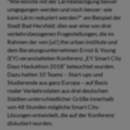
"Wie könnte mit der Lärmbelästigung besser
umgegangen werden und noch besser: wie
kann Lärm reduziert werden?" am Beispiel der
Stadt Bad Hersfeld: dies war eine von drei
verkehrsbezogenen Fragestellungen, die im
Rahmen der von [ui!] the urban institute und
dem Beratungsunternehmen Ernst & Young
(EY) veranstalteten Konferenz „EY Smart City
Days Hackathon 2018“ beleuchtet wurden.
Dazu hatten 10 Teams – Start-ups und
Studierende aus ganz Europa – auf Basis
realer Verkehrsdaten aus drei deutschen
Städten unterschiedlicher Größe innerhalb
von 48 Stunden mögliche Smart City-
Lösungen entwickelt, die auf der Konferenz
diskutiert wurden.