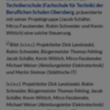
Technikerschule (Fachschule für Technik) der
Beruflichen Schulen Obersberg
, präsentierte
mit seiner Projektgruppe (Jacob Schäfer,
Mirco Fassbender, Robin Schneider und Kevin
Wittich) eine solche Steuerung.
(v.l.n.r.): Projektleiter Dirk Landsiedel, Robin
Schneider, Bürgermeister Thomas Fehling, Jacob
Schäfer, Kevin Wittich, Mirco Fassbender,
Michael Weiser (Abteilungsleiter Elektrotechnik)