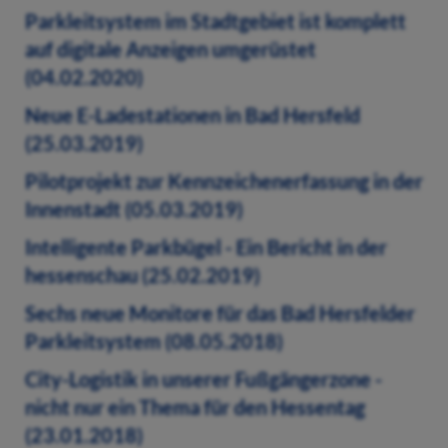
Parkleitsystem im Stadtgebiet ist komplett
auf digitale Anzeigen umgerüstet
(04.02.2020)
Neue E-Ladestationen in Bad Hersfeld
(25.03.2019)
Pilotprojekt zur Kennzeichenerfassung in der
Innenstadt (05.03.2019)
Intelligente Parkbügel - Ein Bericht in der
hessenschau (25.02.2019)
Sechs neue Monitore für das Bad Hersfelder
Parkleitsystem (08.05.2018)
City-Logistik in unserer Fußgängerzone -
nicht nur ein Thema für den Hessentag
(23.01.2018)