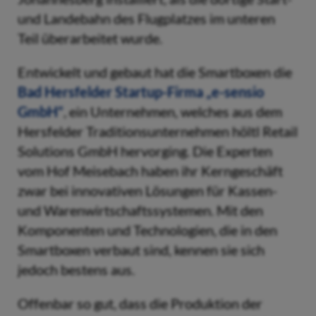
und Landebahn des Flugplatzes im unteren
Teil überarbeitet wurde.
Entwickelt und gebaut hat die Smartboxen die
Bad Hersfelder Startup-Firma „e-sensio
GmbH“
, ein Unternehmen, welches aus dem
Hersfelder Traditionsunternehmen höltl Retail
Solutions GmbH hervorging. Die Experten
vom Hof Meisebach haben ihr Kerngeschäft
zwar bei innovativen Lösungen für Kassen-
und Warenwirtschaftssystemen. Mit den
Komponenten und Technologien, die in den
Smartboxen verbaut sind, kennen sie sich
jedoch bestens aus.
Offenbar so gut, dass die Produktion der