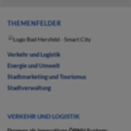
THEMENFELDER
Verkehr und Logistik
Energie und Umwelt
Stadtmarketing und Tourismus
Stadtverwaltung
VERKEHR UND LOGISTIK
Dromos als innovatives ÖPNV System: