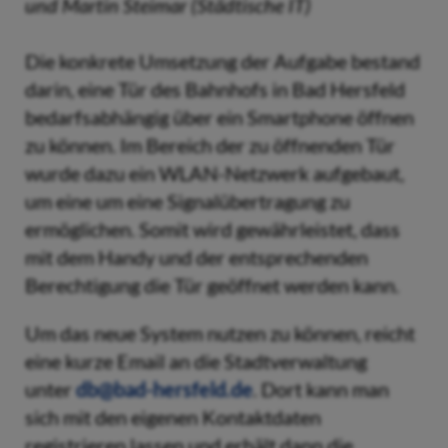
und Martin Steimar (Städtische IT)
Die konkrete Umsetzung der Aufgabe bestand
darin, eine Tür des Bahnhofs in Bad Hersfeld
bedarfsabhängig über ein Smartphone öffnen
zu können. Im Bereich der zu öffnenden Tür
wurde dazu ein WLAN-Netzwerk aufgebaut,
um eine um eine Signalübertragung zu
ermöglichen. Somit wird gewährleistet, dass
mit dem Handy und der entsprechenden
Berechtigung die Tür geöffnet werden kann.
Um das neue System nutzen zu können, reicht
eine kurze Email an die Stadtverwaltung
unter
db@bad-hersfeld.de
. Dort kann man
sich mit den eigenen Kontaktdaten
registrieren lassen und erhält dann die