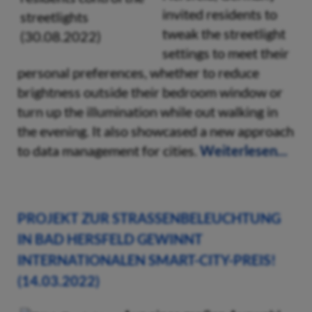
invited residents to
tweak the streetlight
settings to meet their
personal preferences, whether to reduce
brightness outside their bedroom window or
turn up the illumination while out walking in
the evening. It also showcased a new approach
to data management for cities.
Weiterlesen...
PROJEKT ZUR STRASSENBELEUCHTUNG I
N BAD HERSFELD GEWINNT I
NTERNATIONALEN SMART-CITY-PREIS! (
14.03.2022)