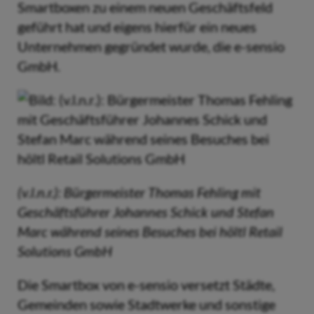
Smartboxen zu einem neuen Geschäftsfeld
geführt hat und eigens hierfür ein neues
Unternehmen gegründet wurde, die e-sensio
GmbH.
(v.l.n.r.): Bürgermeister Thomas Fehling mit
Geschäftsführer Johannes Schick und Stefan
Marc während seines Besuches bei höltl Retail
Solutions GmbH
Die Smartbox von e-sensio versetzt Städte,
Gemeinden sowie Stadtwerke und sonstige