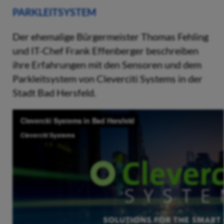
PARKLEITSYSTEM
Der ehemalige Bürgermeister Thomas Fehling
und IT-Chef Frank Effenberger beschreiben
ihre Erfahrungen mit den Sensoren und dem
Parkleitsystem von Cleverciti Systems in der
Stadt Bad Hersfeld.