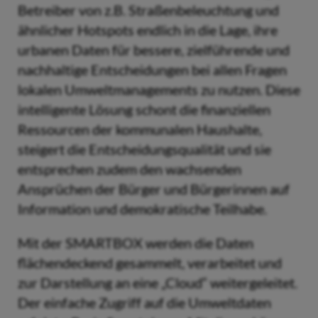
Betreiber von z.B. Straßenbeleuchtung und
ähnlicher Hotspots endlich in die Lage, ihre
urbanen Daten für bessere, zielführende und
nachhaltige Entscheidungen bei allen Fragen
lokalen Umweltmanagements zu nutzen. Diese
intelligente Lösung schont die finanziellen
Ressourcen der kommunalen Haushalte,
steigert die Entscheidungsqualität und sie
entsprechen zudem den wachsenden
Ansprüchen der Bürger und Bürgerinnen auf
Information und demokratische Teilhabe.
Mit der SMARTBOX werden die Daten
flächendeckend gesammelt, verarbeitet und
zur Darstellung an eine „Cloud“ weitergeleitet.
Der einfache Zugriff auf die Umweltdaten