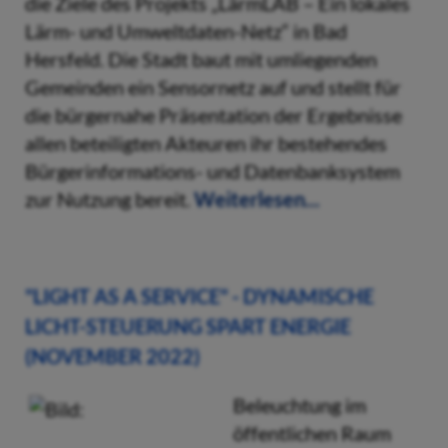
die Ziele des Projekts „LärmLAB – Ein lokales
Lärm- und Umweltdaten-Netz“ in Bad
Hersfeld. Die Stadt baut mit umliegenden
Gemeinden ein Sensornetz auf und stellt für
die bürgernahe Präsentation der Ergebnisse
allen beteiligten Akteuren ihr bestehendes
Bürgerinformations- und Datenbanksystem
zur Nutzung bereit.
Weiterlesen...
"LIGHT AS A SERVICE" - DYNAMISCHE
LICHT-STEUERUNG SPART ENERGIE
(NOVEMBER 2022)
Beleuchtung im
öffentlichen Raum