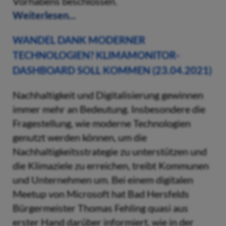
Vorhabens beschlossen.
Weiterlesen...
WANDEL DANK MODERNER
TECHNOLOGIEN? KLIMAMONITOR-
DASHBOARD SOLL KOMMEN (23.04.2021)
Nachhaltigkeit und Digitalisierung gewinnen
immer mehr an Bedeutung. Insbesondere die
Fragestellung, wie moderne Technologien
genutzt werden können, um die
Nachhaltigkeitsstrategie zu unterstützen und
die Klimaziele zu erreichen, treibt Kommunen
und Unternehmen um. Bei einem digitalen
Meetup von Microsoft hat Bad Hersfelds
Bürgermeister Thomas Fehling quasi aus
erster Hand darüber informiert, wie in der