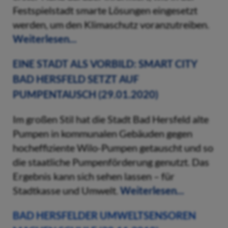
Festspielstadt smarte Lösungen eingesetzt
werden, um den Klimaschutz voranzutreiben.
Weiterlesen...
EINE STADT ALS VORBILD: SMART CITY
BAD HERSFELD SETZT AUF
PUMPENTAUSCH (29.01.2020)
Im großen Stil hat die Stadt Bad Hersfeld alte
Pumpen in kommunalen Gebäuden gegen
hocheffiziente Wilo-Pumpen getauscht und so
die staatliche Pumpenförderung genutzt. Das
Ergebnis kann sich sehen lassen – für
Stadtkasse und Umwelt.
Weiterlesen...
BAD HERSFELDER UMWELTSENSOREN