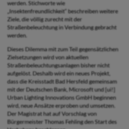
werden. Stichworte wie
„Insektenfreundlichkeit“ beschreiben weitere
Ziele, die völlig zurecht mit der
Straßenbeleuchtung in Verbindung gebracht
werden.
Dieses Dilemma mit zum Teil gegensätzlichen
Zielsetzungen wird von aktuellen
Straßenbeleuchtungsanlagen bisher nicht
aufgelöst. Deshalb wird ein neues Projekt,
dass die Kreisstadt Bad Hersfeld gemeinsam
mit der Deutschen Bank, Microsoft und [ui!]
Urban Lighting Innovations GmbH beginnen
wird, neue Ansätze erproben und umsetzen.
Der Magistrat hat auf Vorschlag von
Bürgermeister Thomas Fehling den Start des