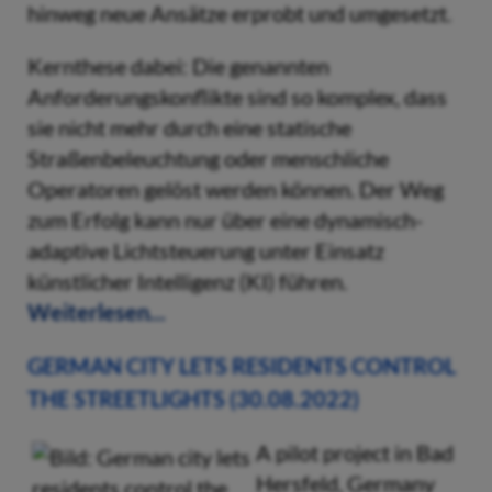
hinweg neue Ansätze erprobt und umgesetzt.
Kernthese dabei: Die genannten
Anforderungskonflikte sind so komplex, dass
sie nicht mehr durch eine statische
Straßenbeleuchtung oder menschliche
Operatoren gelöst werden können. Der Weg
zum Erfolg kann nur über eine dynamisch-
adaptive Lichtsteuerung unter Einsatz
künstlicher Intelligenz (KI) führen.
Weiterlesen...
GERMAN CITY LETS RESIDENTS CONTROL
THE STREETLIGHTS (30.08.2022)
A pilot project in Bad
Hersfeld, Germany