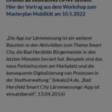
Hier der Vortrag aus dem Workshop zum
Masterplan Mobilität am 10.5.2022
„
Die App zur Lärmmessung ist ein weiterer
Baustein in den Aktivitäten zum Thema Smart
City, die Bad Hersfelds Bürgermeister in den
letzten Monaten forciert hat. Beispiele sind das
neue Parkleitsystem am Markplatz und die
konsequente Digitalisierung von Prozessen in
der Stadtverwaltung.“
(lokalo24.de, „Bad
Hersfeld Smart City Lärmmessungs’-App ist
einsatzbereit”, 13.04.2016)