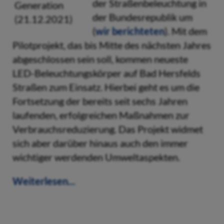
der Straßenbeleuchtung in
der Bundesrepublik um
(
wir berichteten
). Mit dem
Pilotprojekt, das bis Mitte des nächsten Jahres
abgeschlossen sein soll, kommen neueste
LED-Beleuchtungskörper auf Bad Hersfelds
Straßen zum Einsatz. Hierbei geht es um die
Fortsetzung der bereits seit sechs Jahren
laufenden, erfolgreichen Maßnahmen zur
Verbrauchsreduzierung. Das Projekt widmet
sich aber darüber hinaus auch den immer
wichtiger werdenden Umweltaspekten.
Weiterlesen...