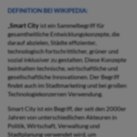
DEFINITION BEI WIKIPEDIA:
„
Smart City
ist ein Sammelbegriff für
gesamtheitliche Entwicklungskonzepte, die
darauf abzielen, Städte effizienter,
technologisch fortschrittlicher, grüner und
sozial inklusiver zu gestalten. Diese Konzepte
beinhalten technische, wirtschaftliche und
gesellschaftliche Innovationen. Der Begriff
findet auch im Stadtmarketing und bei großen
Technologiekonzernen Verwendung.
Smart City ist ein Begriff, der seit den 2000er
Jahren von unterschiedlichen Akteuren in
Politik, Wirtschaft, Verwaltung und
Stadtplanung verwendet wird, um