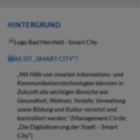
HINTERGRUND
W
AS IST „SMART CITY“?
„Mit Hilfe von smarten Informations- und
Kommunikationstechnologien könnten in
Zukunft alle wichtigen Bereiche wie
Gesundheit, Wohnen, Verkehr, Verwaltung
sowie Bildung und Kultur vernetzt und
kontrolliert werden.“
(Management Circle:
„Die Digitalisierung der Stadt – Smart
City“)