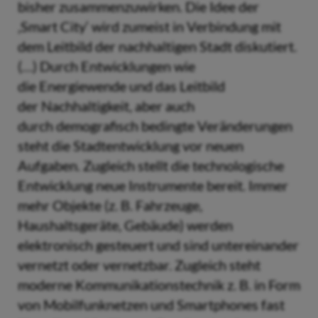
bisher zusammenzuwirken. Die Idee der
‚Smart City‘ wird zumeist in Verbindung mit
dem Leitbild der nachhaltigen Stadt diskutiert.
(…) Durch Entwicklungen wie
die Energiewende und das Leitbild
der Nachhaltigkeit, aber auch
durch demografisch bedingte Veränderungen
steht die Stadtentwicklung vor neuen
Aufgaben. Zugleich stellt die technologische
Entwicklung neue Instrumente bereit. Immer
mehr Objekte (z. B. Fahrzeuge,
Haushaltsgeräte, Gebäude) werden
elektronisch gesteuert und sind untereinander
vernetzt oder vernetzbar. Zugleich steht
moderne Kommunikationstechnik z. B. in Form
von Mobilfunknetzen und Smartphones fast