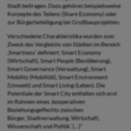
Stadt beitragen. Dazu gehören beispielsweise
Konzepte des Teilens (Share Economy) oder
zur Bürgerbeteiligung bei Großbauprojekten.
Verschiedene Charakteristika wurden zum
Zweck des Vergleichs von Städten im Bereich
‚Smartness‘ definiert: Smart Economy
(Wirtschaft), Smart People (Bevölkerung),
Smart Governance (Verwaltung), Smart
Mobility (Mobilität), Smart Environment
(Umwelt) und Smart Living (Leben). Die
Potentiale der Smart City entfalten sich erst
im Rahmen eines ‚kooperativen
Beziehungsgeflechts zwischen
Bürger, Stadtverwaltung, Wirtschaft,
Wissenschaft und Politik.‘ (…)“