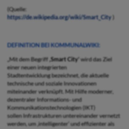
(Quelle:
https://de.wikipedia.org/wiki/Smart_City
)
DEFINITION BEI KOMMUNALWIKI:
„Mit dem Begriff
‚Smart City‘
wird das Ziel
einer neuen integrierten
Stadtentwicklung bezeichnet, die aktuelle
technische und soziale Innovationen
miteinander verknüpft. Mit Hilfe moderner,
dezentraler Informations- und
Kommunikationstechnologien (IKT)
sollen Infrastrukturen untereinander vernetzt
werden, um ‚intelligenter‘ und effizienter als