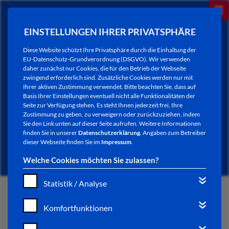
EINSTELLUNGEN IHRER PRIVATSPHÄRE
Diese Website schützt Ihre Privatsphäre durch die Einhaltung der
EU-Datenschutz-Grundverordnung (DSGVO). Wir verwenden
daher zunächst nur Cookies, die für den Betrieb der Webseite
zwingend erforderlich sind. Zusätzliche Cookies werden nur mit
Ihrer aktiven Zustimmung verwendet. Bitte beachten Sie, dass auf
Basis Ihrer Einstellungen eventuell nicht alle Funktionalitäten der
Seite zur Verfügung stehen. Es steht Ihnen jederzeit frei, Ihre
Zustimmung zu geben, zu verweigern oder zurückzuziehen, indem
Sie den Link unten auf dieser Seite aufrufen. Weitere Informationen
SMART CITY HINTERGRUND
finden Sie in unserer
Datenschutzerklärung
. Angaben zum Betreiber
dieser Webseite finden Sie im
Impressum
.
Welche Cookies möchten Sie zulassen?
Statistik / Analyse
START
Komfortfunktionen
VERWALTUNG