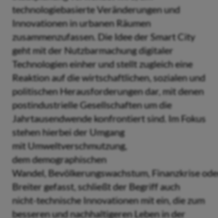
technologiebasierte Veränderungen und
Innovationen in urbanen Räumen
zusammenzufassen. Die Idee der Smart City
geht mit der Nutzbarmachung digitaler
Technologien einher und stellt zugleich eine
Reaktion auf die wirtschaftlichen, sozialen und
politischen Herausforderungen dar, mit denen
postindustrielle Gesellschaften um die
Jahrtausendwende konfrontiert sind. Im Fokus
stehen hierbei der Umgang
mit Umweltverschmutzung,
dem demographischen
Wandel, Bevölkerungswachstum, Finanzkrise ode
Breiter gefasst, schließt der Begriff auch
nicht-technische Innovationen mit ein, die zum
besseren und nachhaltigeren Leben in der