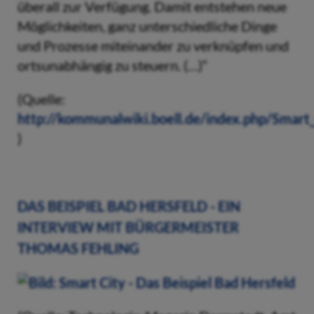
überall zur Verfügung. Damit entstehen neue
Möglichkeiten, ganz unterschiedliche Dinge
und Prozesse miteinander zu verknüpfen und
ortsunabhängig zu steuern. (…)“
(Quelle:
http://kommunalwiki.boell.de/index.php/Smart
)
DAS BEISPIEL BAD HERSFELD - EIN
INTERVIEW MIT BÜRGERMEISTER
THOMAS FEHLING