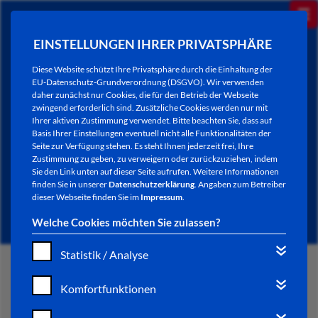
EINSTELLUNGEN IHRER PRIVATSPHÄRE
Diese Website schützt Ihre Privatsphäre durch die Einhaltung der
EU-Datenschutz-Grundverordnung (DSGVO). Wir verwenden
daher zunächst nur Cookies, die für den Betrieb der Webseite
zwingend erforderlich sind. Zusätzliche Cookies werden nur mit
Ihrer aktiven Zustimmung verwendet. Bitte beachten Sie, dass auf
Basis Ihrer Einstellungen eventuell nicht alle Funktionalitäten der
Seite zur Verfügung stehen. Es steht Ihnen jederzeit frei, Ihre
Zustimmung zu geben, zu verweigern oder zurückzuziehen, indem
Sie den Link unten auf dieser Seite aufrufen. Weitere Informationen
HESSENTAG 2019
finden Sie in unserer
Datenschutzerklärung
. Angaben zum Betreiber
dieser Webseite finden Sie im
Impressum
.
Welche Cookies möchten Sie zulassen?
Statistik / Analyse
START
Komfortfunktionen
VERWALTUNG