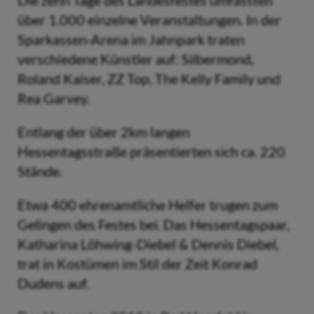
Die zehn Tage des Landesfestes umfassten
über 1.000 einzelne Veranstaltungen. In der
Sparkassen-Arena im Jahnpark traten
verschiedene Künstler auf: Silbermond,
Roland Kaiser, ZZ Top, The Kelly Family und
Rea Garvey.
Entlang der über 2km langen
Hessentagsstraße präsentierten sich ca. 220
Stände.
Etwa 400 ehrenamtliche Helfer trugen zum
Gelingen des Festes bei. Das Hessentagspaar,
Katharina Löhwing-Diebel & Dennis Diebel,
trat in Kostümen im Stil der Zeit Konrad
Dudens auf.