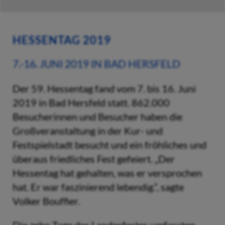
HESSENTAG 2019
7.-16. JUNI 2019 IN BAD HERSFELD
Der 59. Hessentag fand vom 7. bis 16. Juni
2019 in Bad Hersfeld statt. 862.000
Besucherinnen und Besucher haben die
Großveranstaltung in der Kur- und
Festspielstadt besucht und ein fröhliches und
überaus friedliches Fest gefeiert. „Der
Hessentag hat gehalten, was er versprochen
hat. Er war faszinierend lebendig.“, sagte
Volker Bouffier.