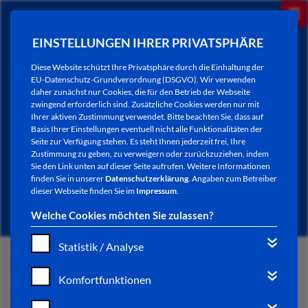
EINSTELLUNGEN IHRER PRIVATSPHÄRE
Diese Website schützt Ihre Privatsphäre durch die Einhaltung der
EU-Datenschutz-Grundverordnung (DSGVO). Wir verwenden
daher zunächst nur Cookies, die für den Betrieb der Webseite
zwingend erforderlich sind. Zusätzliche Cookies werden nur mit
Ihrer aktiven Zustimmung verwendet. Bitte beachten Sie, dass auf
Basis Ihrer Einstellungen eventuell nicht alle Funktionalitäten der
Seite zur Verfügung stehen. Es steht Ihnen jederzeit frei, Ihre
Zustimmung zu geben, zu verweigern oder zurückzuziehen, indem
Sie den Link unten auf dieser Seite aufrufen. Weitere Informationen
SENIORENCLUBS
finden Sie in unserer
Datenschutzerklärung
. Angaben zum Betreiber
dieser Webseite finden Sie im
Impressum
.
Welche Cookies möchten Sie zulassen?
Statistik / Analyse
START
Komfortfunktionen
GENERATIONEN