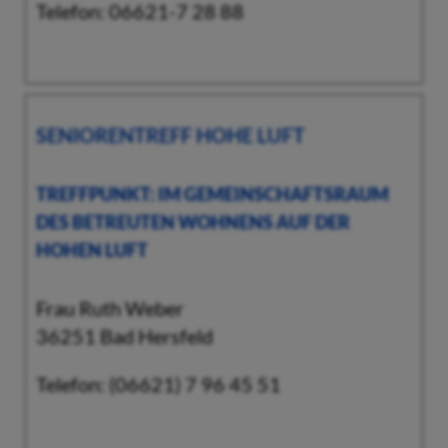
Telefon: 06621-7 28 88
SENIORENTREFF HOHE LUFT
TREFFPUNKT: IM GEMEINSCHAFTSRAUM
DES BETREUTEN WOHNENS AUF DER
HOHEN LUFT
Frau Ruth Weber
36251 Bad Hersfeld
Telefon: (06621) 7 96 45 51