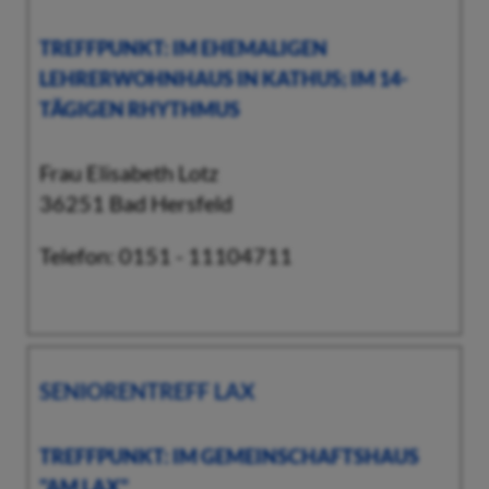
TREFFPUNKT: IM EHEMALIGEN
LEHRERWOHNHAUS IN KATHUS; IM 14-
TÄGIGEN RHYTHMUS
Frau Elisabeth Lotz
36251 Bad Hersfeld
Telefon: 0151 - 11104711
SENIORENTREFF LAX
TREFFPUNKT: IM GEMEINSCHAFTSHAUS
"AM LAX"