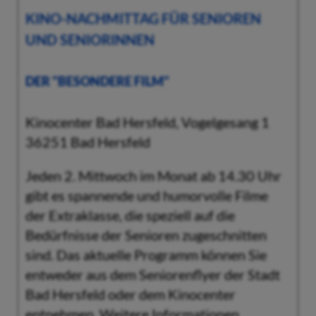
KINO-NACHMITTAG FÜR SENIOREN
UND SENIORINNEN
DER "BESONDERE FILM"
Kinocenter Bad Hersfeld, Vogelgesang 1
36251 Bad Hersfeld
Jeden 2. Mittwoch im Monat ab 14.30 Uhr
gibt es spannende und humorvolle Filme
der Extraklasse, die speziell auf die
Bedürfnisse der Senioren zugeschnitten
sind. Das aktuelle Programm können Sie
entweder aus dem Seniorenflyer der Stadt
Bad Hersfeld oder dem Kinocenter
entnehmen. Weitere Informationen