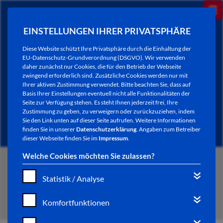
EINSTELLUNGEN IHRER PRIVATSPHÄRE
Diese Website schützt Ihre Privatsphäre durch die Einhaltung der
EU-Datenschutz-Grundverordnung (DSGVO). Wir verwenden
daher zunächst nur Cookies, die für den Betrieb der Webseite
zwingend erforderlich sind. Zusätzliche Cookies werden nur mit
Ihrer aktiven Zustimmung verwendet. Bitte beachten Sie, dass auf
Basis Ihrer Einstellungen eventuell nicht alle Funktionalitäten der
Seite zur Verfügung stehen. Es steht Ihnen jederzeit frei, Ihre
Zustimmung zu geben, zu verweigern oder zurückzuziehen, indem
Sie den Link unten auf dieser Seite aufrufen. Weitere Informationen
finden Sie in unserer
Datenschutzerklärung
. Angaben zum Betreiber
dieser Webseite finden Sie im
Impressum
.
Welche Cookies möchten Sie zulassen?
START
Statistik / Analyse
MENÜ SOCIAL MEDIA
Komfortfunktionen