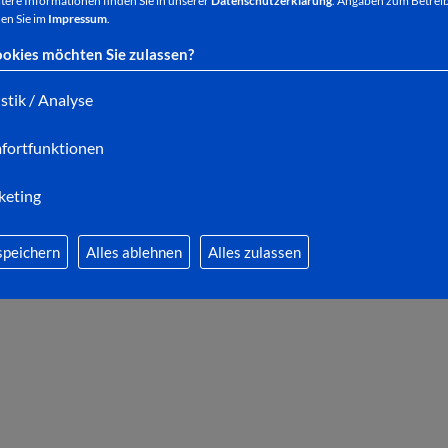
tere Informationen finden Sie in unserer
Datenschutzerklärung
. Angaben zum Betreib
en Sie im
Impressum
.
okies möchten Sie zulassen?
istik / Analyse
fortfunktionen
keting
speichern
Alles ablehnen
Alles zulassen