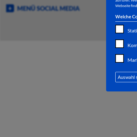
aufrufen. Wei
Webseite find
MENÜ SOCIAL MEDIA
Welche Co
Stat
Kom
Mar
Auswahl 