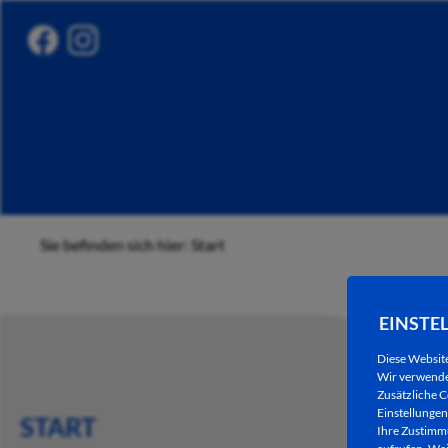
Sie befinden sich hier: Start
EINSTE
Diese Websit
Wir verwenden
Zusätzliche C
Einstellungen 
START
Ihre Zustimmu