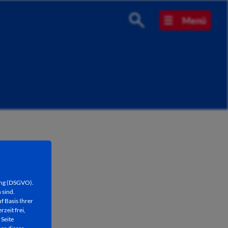
Menü
ung (DSGVO).
 sind.
f Basis Ihrer
rzeit frei,
 Seite