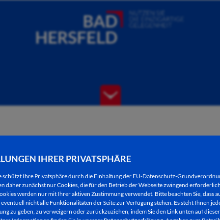
LLUNGEN IHRER PRIVATSPHÄRE
e schützt Ihre Privatsphäre durch die Einhaltung der EU-Datenschutz-Grundverordn
 daher zunächst nur Cookies, die für den Betrieb der Webseite zwingend erforderlich
ookies werden nur mit Ihrer aktiven Zustimmung verwendet. Bitte beachten Sie, dass au
eventuell nicht alle Funktionalitäten der Seite zur Verfügung stehen. Es steht Ihnen jede
ng zu geben, zu verweigern oder zurückzuziehen, indem Sie den Link unten auf dieser