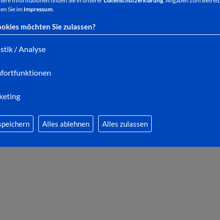
tere Informationen finden Sie in unserer
Datenschutzerklärung
. Angaben zum Betreib
en Sie im
Impressum
.
okies möchten Sie zulassen?
istik / Analyse
fortfunktionen
keting
speichern
Alles ablehnen
Alles zulassen