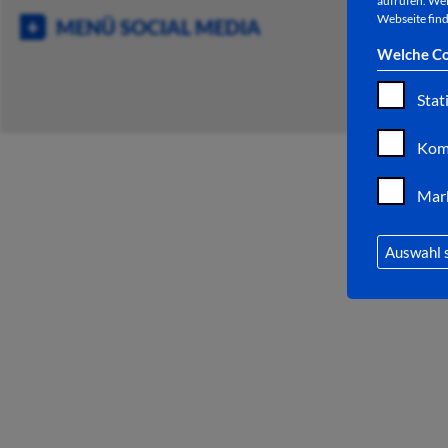
aufrufen. Wei
Webseite find
MENÜ SOCIAL MEDIA
Welche Co
Stat
Kom
Mar
Auswahl 