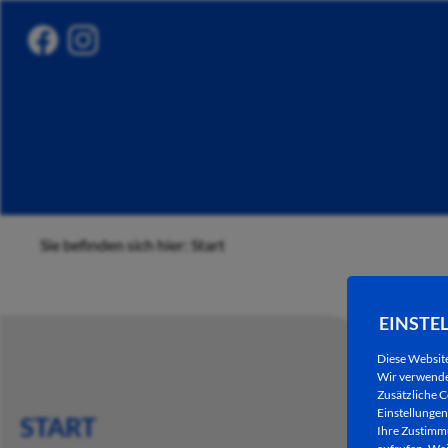
Sie befinden sich hier: Start
EINSTE
Diese Websit
Wir verwenden
Zusätzliche C
Einstellungen 
START
Ihre Zustimmu