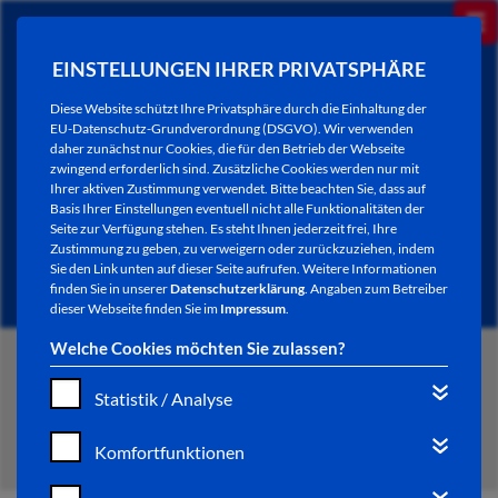
EINSTELLUNGEN IHRER PRIVATSPHÄRE
Diese Website schützt Ihre Privatsphäre durch die Einhaltung der
EU-Datenschutz-Grundverordnung (DSGVO). Wir verwenden
daher zunächst nur Cookies, die für den Betrieb der Webseite
zwingend erforderlich sind. Zusätzliche Cookies werden nur mit
Ihrer aktiven Zustimmung verwendet. Bitte beachten Sie, dass auf
Basis Ihrer Einstellungen eventuell nicht alle Funktionalitäten der
Seite zur Verfügung stehen. Es steht Ihnen jederzeit frei, Ihre
Zustimmung zu geben, zu verweigern oder zurückzuziehen, indem
Sie den Link unten auf dieser Seite aufrufen. Weitere Informationen
finden Sie in unserer
Datenschutzerklärung
. Angaben zum Betreiber
dieser Webseite finden Sie im
Impressum
.
Welche Cookies möchten Sie zulassen?
START
Statistik / Analyse
MENÜ SOCIAL MEDIA
Komfortfunktionen