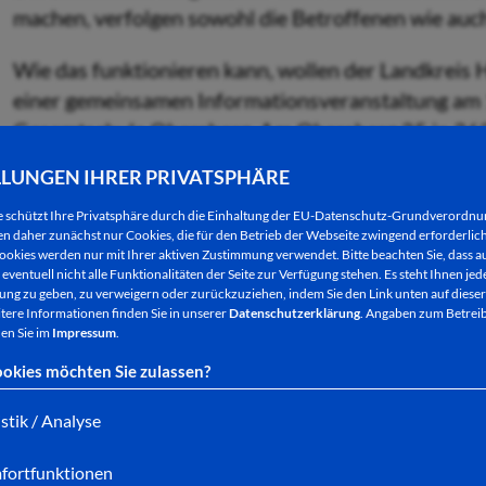
machen, verfolgen sowohl die Betroffenen wie auch
Wie das funktionieren kann, wollen der Landkreis
einer gemeinsamen Informationsveranstaltung am
Gesamtschule Obersberg, Am Obersberg 25 in 36251
Anwohner und Interessierte herzlich eingeladen.
LLUNGEN IHRER PRIVATSPHÄRE
„Wirksamer und moderner Lärmschutz sind ein Stüc
e schützt Ihre Privatsphäre durch die Einhaltung der EU-Datenschutz-Grundverordn
 daher zunächst nur Cookies, die für den Betrieb der Webseite zwingend erforderlich
Dr. Michael Koch: "Was technisch machbar ist, sol
ookies werden nur mit Ihrer aktiven Zustimmung verwendet. Bitte beachten Sie, dass au
der Vorstellung des aktuellen Standes der Maßna
eventuell nicht alle Funktionalitäten der Seite zur Verfügung stehen. Es steht Ihnen jede
ng zu geben, zu verweigern oder zurückzuziehen, indem Sie den Link unten auf dieser
Schienenverkehrslärms bis 2020 soll am Freitag i
tere Informationen finden Sie in unserer
Datenschutzerklärung
. Angaben zum Betreib
audiovisuellen Präsentation gezeigt werden, wie 
en Sie im
Impressum
.
geht es um die akustische Wirkung der Flüsterbre
okies möchten Sie zulassen?
Lärmschutztechniken an der Strecke.
istik / Analyse
Darüber hinaus bleibt im Rahmen einer Podiumsdis
fortfunktionen
Mitglied des Deutschen Bundestags, dem Landrat d