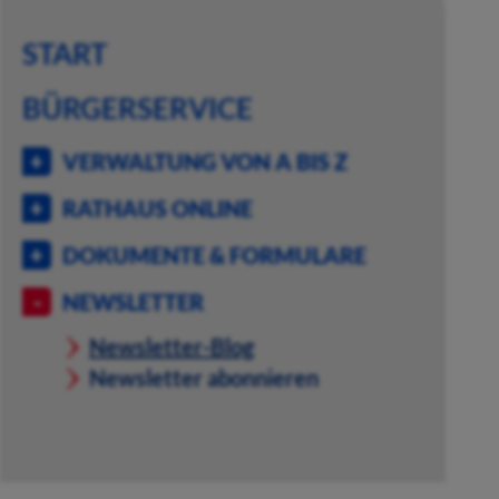
START
BÜRGERSERVICE
VERWALTUNG VON A BIS Z
RATHAUS ONLINE
DOKUMENTE & FORMULARE
NEWSLETTER
Newsletter-Blog
Newsletter abonnieren