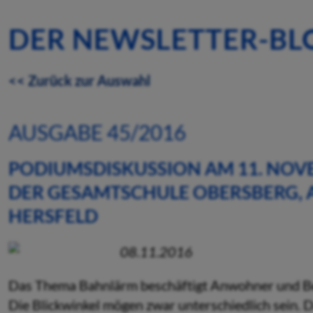
DER NEWSLETTER-BL
<< Zurück zur Auswahl
AUSGABE 45/2016
PODIUMSDISKUSSION AM 11. NOV
DER GESAMTSCHULE OBERSBERG, A
HERSFELD
08.11.2016
Das Thema Bahnlärm beschäftigt Anwohner und Be
Die Blickwinkel mögen zwar unterschiedlich sein. D