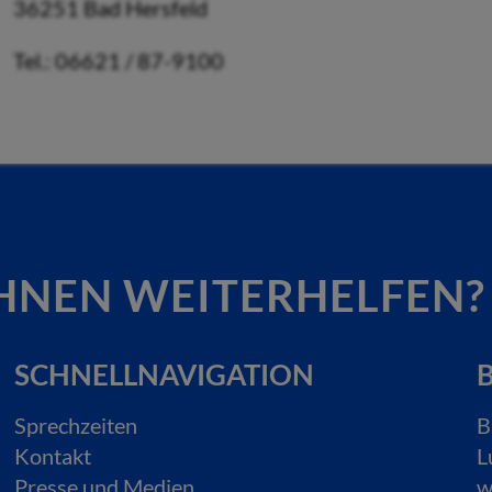
36251 Bad Hersfeld
Tel.: 06621 / 87-9100
HNEN WEITERHELFEN?
SCHNELLNAVIGATION
B
Sprechzeiten
B
Kontakt
L
Presse und Medien
w