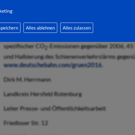
Michael H. Koch sowie Ines Jahnel, Lärmschutzbea
keting
Vornhusen, Konzernbevollmächtigter der Deutsche
Fragen an die Teilnehmer.
speichern
Alles ablehnen
Alles zulassen
Für Klima- und Lärmschutz hat sich die DB klare Z
spezifischer CO
-Emissionen gegenüber 2006, 45
2
und Halbierung des Schienenverkehrslärms gegenü
www.deutschebahn.com/gruen2016
.
Dirk M. Herrmann
Landkreis Hersfeld Rotenburg
Leiter Presse- und Öffentlichkeitsarbeit
Friedloser Str. 12