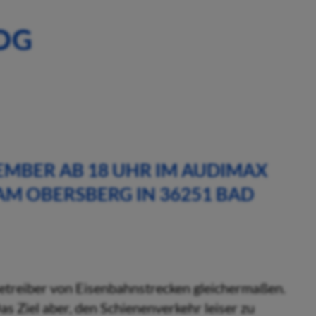
OG
EMBER AB 18 UHR IM AUDIMAX
M OBERSBERG IN 36251 BAD
treiber von Eisenbahnstrecken gleichermaßen.
as Ziel aber, den Schienenverkehr leiser zu