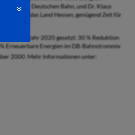
uftragte der Deutschen Bahn, und Dr. Klaus
n Bahn für das Land Hessen, genügend Zeit für
iele bis zum Jahr 2020 gesetzt: 30 % Reduktion
 % Erneuerbare Energien im DB-Bahnstrommix
ber 2000. Mehr Informationen unter: