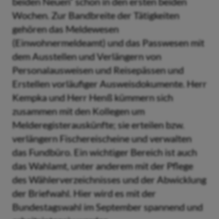
beiden Neuen“ schon in den ersten beiden
Wochen. Zur Bandbreite der Tätigkeiten
gehören das Meldewesen
(Einwohnermeldeamt) und das Passwesen mit
dem Ausstellen und Verlängern von
Personalausweisen und Reisepässen und
Erstellen vorläufiger Ausweisdokumente. Herr
Kempka und Herr Henß kümmern sich
zusammen mit den Kollegen um
Melderegisterauskünfte; sie erteilen bzw.
verlängern Fischereischeine und verwalten
das Fundbüro. Ein wichtiger Bereich ist auch
das Wahlamt, unter anderem mit der Pflege
des Wählerverzeichnisses und der Abwicklung
der Briefwahl. Hier wird es mit der
Bundestagswahl im September spannend und