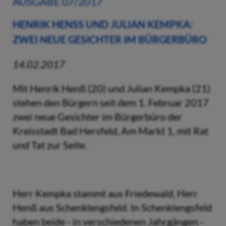
AUSGABE 07/2017
HENRIK HENSS UND JULIAN KEMPKA: Z
WEI NEUE GESICHTER IM BÜRGERBÜRO
14.02.2017
Mit Henrik Henß (20) und Julian Kempka (21)
stehen den Bürgern seit dem 1. Februar 2017
zwei neue Gesichter im Bürgerbüro der
Kreisstadt Bad Hersfeld, Am Markt 1, mit Rat
und Tat zur Seite.
Herr Kempka stammt aus Friedewald, Herr
Henß aus Schenklengsfeld. In Schenklengsfeld
haben beide - in verschiedenen Jahrgängen -