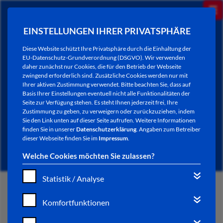
EINSTELLUNGEN IHRER PRIVATSPHÄRE
Diese Website schützt Ihre Privatsphäre durch die Einhaltung der
EU-Datenschutz-Grundverordnung (DSGVO). Wir verwenden
daher zunächst nur Cookies, die für den Betrieb der Webseite
zwingend erforderlich sind. Zusätzliche Cookies werden nur mit
Ihrer aktiven Zustimmung verwendet. Bitte beachten Sie, dass auf
Basis Ihrer Einstellungen eventuell nicht alle Funktionalitäten der
Seite zur Verfügung stehen. Es steht Ihnen jederzeit frei, Ihre
Zustimmung zu geben, zu verweigern oder zurückzuziehen, indem
Sie den Link unten auf dieser Seite aufrufen. Weitere Informationen
NEWSLETTER / CITY LETTER
finden Sie in unserer
Datenschutzerklärung
. Angaben zum Betreiber
dieser Webseite finden Sie im
Impressum
.
Welche Cookies möchten Sie zulassen?
Statistik / Analyse
START
Komfortfunktionen
BÜRGERSERVICE