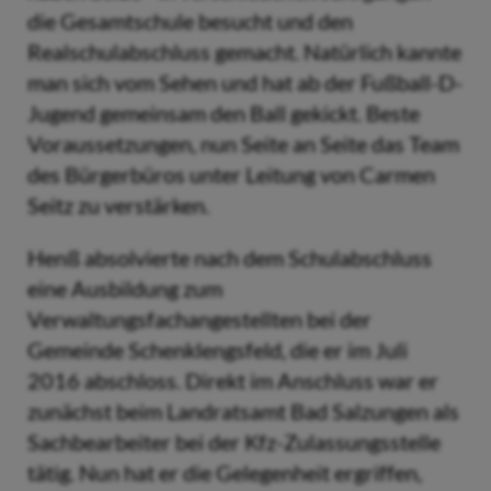
die Gesamtschule besucht und den
Realschulabschluss gemacht. Natürlich kannte
man sich vom Sehen und hat ab der Fußball-D-
Jugend gemeinsam den Ball gekickt. Beste
Voraussetzungen, nun Seite an Seite das Team
des Bürgerbüros unter Leitung von Carmen
Seitz zu verstärken.
Henß absolvierte nach dem Schulabschluss
eine Ausbildung zum
Verwaltungsfachangestellten bei der
Gemeinde Schenklengsfeld, die er im Juli
2016 abschloss. Direkt im Anschluss war er
zunächst beim Landratsamt Bad Salzungen als
Sachbearbeiter bei der Kfz-Zulassungsstelle
tätig. Nun hat er die Gelegenheit ergriffen,