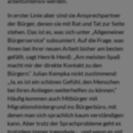
arbeitsintensiv werden.
In erster Linie aber sind sie Ansprechpartner
der Bürger, denen sie mit Rat und Tat zur Seite
stehen. Das ist es, was sich unter „Allgemeiner
Bürgerservice“ subsumiert. Auf die Frage, was
ihnen bei ihrer neuen Arbeit bisher am besten
gefällt, sagt Henrik Henß: „Am meisten Spaß
macht mir der direkte Kontakt zu den
Bürgern.“ Julian Kempka nickt zustimmend:
„Ja, es ist ein schönes Gefühl, den Menschen
bei ihren Anliegen weiterhelfen zu können.“
Häufig kommen auch Mitbürger mit
Migrationshintergrund ins Bürgerbüro, mit
denen man sich sprachlich kaum verständigen
kann. Aber trotz der Sprachprobleme geht es
trotzdem immer irgendwie - „und wenn es mit