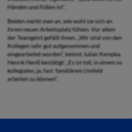
Händen und Füßen ist“.
Beiden merkt man an, wie wohl sie sich an
ihrem neuen Arbeitsplatz fühlen. Vor allem
der Teamgeist gefällt ihnen. „Wir sind von den
Kollegen sehr gut aufgenommen und
eingearbeitet worden“, betont Julian Kempka.
Henrik Henß bestätigt: „Es ist toll, in einem so
kollegialen, ja, fast familiärem Umfeld
arbeiten zu können“.