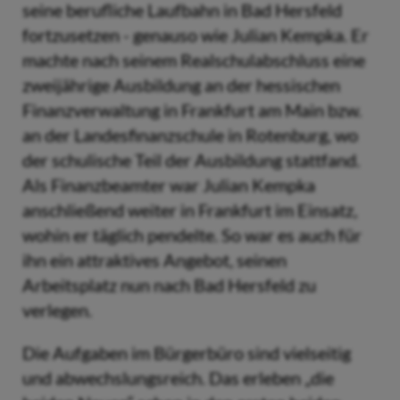
seine berufliche Laufbahn in Bad Hersfeld
fortzusetzen - genauso wie Julian Kempka. Er
machte nach seinem Realschulabschluss eine
zweijährige Ausbildung an der hessischen
Finanzverwaltung in Frankfurt am Main bzw.
an der Landesfinanzschule in Rotenburg, wo
der schulische Teil der Ausbildung stattfand.
Als Finanzbeamter war Julian Kempka
anschließend weiter in Frankfurt im Einsatz,
wohin er täglich pendelte. So war es auch für
ihn ein attraktives Angebot, seinen
Arbeitsplatz nun nach Bad Hersfeld zu
verlegen.
Die Aufgaben im Bürgerbüro sind vielseitig
und abwechslungsreich. Das erleben „die