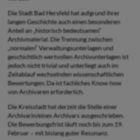
Die Stadt Bad Hersfeld hat aufgrund ihrer
langen Geschichte auch einen besonderen
Anteil an „historisch bedeutsamen“
Archivmaterial. Die Trennung zwischen
„normalen“ Verwaltungsunterlagen und
geschichtlich wertvollen Archivunterlagen ist
jedoch nicht trivial und unterliegt auch im
Zeitablauf wechselnden wissenschaftlichen
Bewertungen. Da ist fachliches Know-how
von Archivaren erforderlich.
Die Kreisstadt hat derzeit die Stelle einer
Archivarin/eines Archivars ausgeschrieben.
Die Bewerbungsfrist läuft noch bis zum 19.
Februar – mit bislang guter Resonanz.