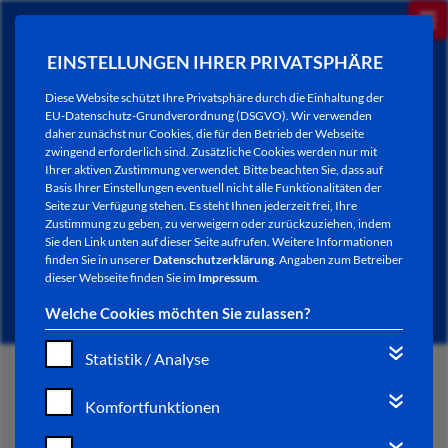
EINSTELLUNGEN IHRER PRIVATSPHÄRE
Diese Website schützt Ihre Privatsphäre durch die Einhaltung der
EU-Datenschutz-Grundverordnung (DSGVO). Wir verwenden
daher zunächst nur Cookies, die für den Betrieb der Webseite
zwingend erforderlich sind. Zusätzliche Cookies werden nur mit
Ihrer aktiven Zustimmung verwendet. Bitte beachten Sie, dass auf
Basis Ihrer Einstellungen eventuell nicht alle Funktionalitäten der
Seite zur Verfügung stehen. Es steht Ihnen jederzeit frei, Ihre
Zustimmung zu geben, zu verweigern oder zurückzuziehen, indem
Sie den Link unten auf dieser Seite aufrufen. Weitere Informationen
NEWSLETTER / CITY LETTER
finden Sie in unserer
Datenschutzerklärung
. Angaben zum Betreiber
dieser Webseite finden Sie im
Impressum
.
Welche Cookies möchten Sie zulassen?
Statistik / Analyse
START
Komfortfunktionen
BÜRGERSERVICE