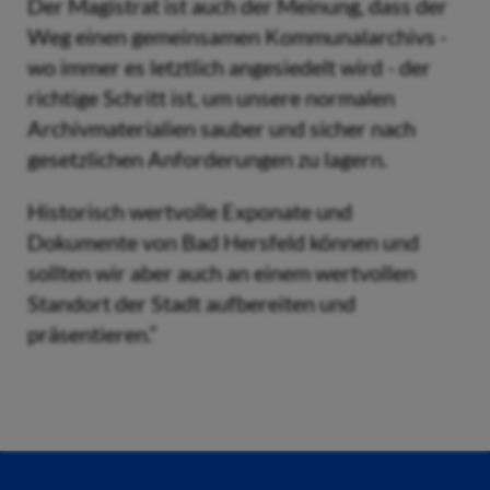
Der Magistrat ist auch der Meinung, dass der
Weg einen gemeinsamen Kommunalarchivs -
wo immer es letztlich angesiedelt wird - der
richtige Schritt ist, um unsere normalen
Archivmaterialien sauber und sicher nach
gesetzlichen Anforderungen zu lagern.
Historisch wertvolle Exponate und
Dokumente von Bad Hersfeld können und
sollten wir aber auch an einem wertvollen
Standort der Stadt aufbereiten und
präsentieren.“