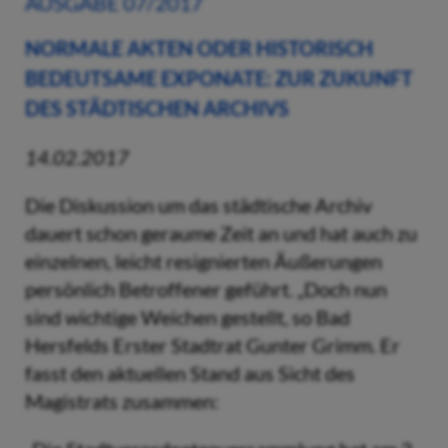
AUSGABE 07/2017
NORMALE AKTEN ODER HISTORISCH
BEDEUTSAME EXPONATE: ZUR ZUKUNFT
DES STÄDTISCHEN ARCHIVS
14.02.2017
Die Diskussion um das städtische Archiv
dauert schon geraume Zeit an und hat auch zu
einzelnen, leicht resignierten Äußerungen
persönlich Betroffener geführt. „Doch nun
sind wichtige Weichen gestellt, so Bad
Hersfelds Erster Stadtrat Gunter Grimm. Er
fasst den aktuellen Stand aus Sicht des
Magistrats zusammen: