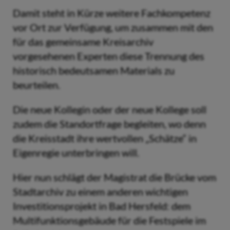
Damit steht in Kürze weitere Fachkompetenz
vor Ort zur Verfügung, um zusammen mit den
für das gemeinsame Kreisarchiv
vorgesehenen Experten diese Trennung des
historisch bedeutsamen Materials zu
beurteilen.
Die neue Kollegin oder der neue Kollege soll
zudem die Standortfrage begleiten, wo denn
die Kreisstadt ihre wertvollen „Schätze“ in
Eigenregie unterbringen will.
Hier nun schlägt der Magistrat die Brücke vom
Stadtarchiv zu einem anderen wichtigen
Investitionsprojekt in Bad Hersfeld: dem
Multifunktionsgebäude für die Festspiele im