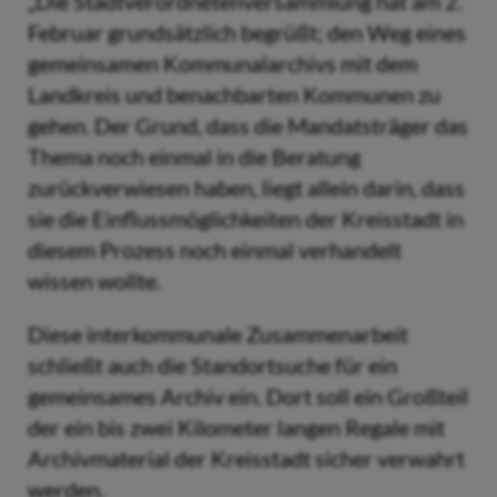
„Die Stadtverordnetenversammlung hat am 2.
Februar grundsätzlich begrüßt; den Weg eines
gemeinsamen Kommunalarchivs mit dem
Landkreis und benachbarten Kommunen zu
gehen. Der Grund, dass die Mandatsträger das
Thema noch einmal in die Beratung
zurückverwiesen haben, liegt allein darin, dass
sie die Einflussmöglichkeiten der Kreisstadt in
diesem Prozess noch einmal verhandelt
wissen wollte.
Diese interkommunale Zusammenarbeit
schließt auch die Standortsuche für ein
gemeinsames Archiv ein. Dort soll ein Großteil
der ein bis zwei Kilometer langen Regale mit
Archivmaterial der Kreisstadt sicher verwahrt
werden.