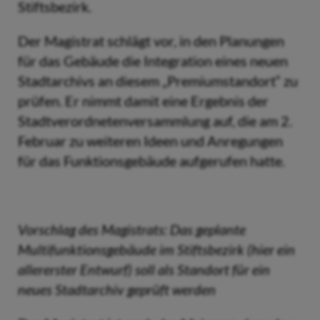
Stiftsbezirk.
Der Magistrat schlägt vor, in den Planungen
für das Gebäude die Integration eines neuen
Stadtarchivs an diesem „Premiumstandort“ zu
prüfen. Er nimmt damit eine Ergebnis der
Stadtverordnetenversammlung auf, die am 2.
Februar zu weiteren Ideen und Anregungen
für das Funktionsgebäude aufgerufen hatte.
Vorschlag des Magistrats: Das geplante
Multifunktionsgebäude im Stiftsbezirk (hier ein
allererster Entwurf) soll als Standort für ein
neues Stadtarchiv geprüft werden