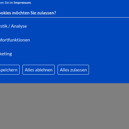
en Sie im
Impressum
.
okies möchten Sie zulassen?
Der Baum steht seit einigen Jahren unter besond
istik / Analyse
es erfolgten Erhaltungs- und Pflegemaßnahmen. D
fortgeschritten, dass eine Fällung leider unumgängli
fortfunktionen
Eine Ersatzbepflanzung ist bereits in Planung.
keting
Die Stadtverwaltung bittet die Bürger um Verständ
speichern
Alles ablehnen
Alles zulassen
es aus Sicherheitsgründen keine Alternative gibt.