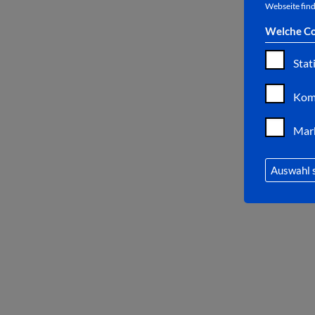
Webseite find
Welche Co
Stat
Kom
Mar
Auswahl 