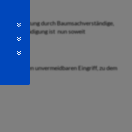
erer Beobachtung durch Baumsachverständige,
ie Baumschädigung ist nun soweit
ch ist.
nis für diesen unvermeidbaren Eingriff, zu dem