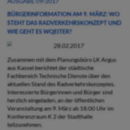
AUSGABE 09/2017
BÜRGERINFORMATION AM 9. MÄRZ: WO
STEHT DAS RADVERKEHRSKONZEPT UND
WIE GEHT ES WQEITER?
28.02.2017
Zusammen mit dem Planungsbüro LK Argus
aus Kassel berichtet der städtische
Fachbereich Technische Dienste über den
aktuellen Stand des Radverkehrskonzeptes.
Interessierte Bürgerinnen und Bürger sind
herzlich eingeladen, an der öffentlichen
Veranstaltung am 9. März ab 18:00 Uhr im
Konferenzraum K 2 der Stadthalle
teilzunehmen.