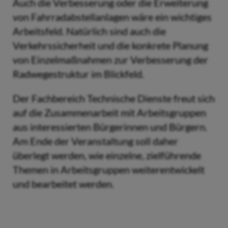
Auch die Verbesserung oder die Erweiterung
von Fahrradabstellanlagen wäre ein wichtiges
Arbeitsfeld. Natürlich sind auch die
Verkehrssicherheit und die konkrete Planung
von Einzelmaßnahmen zur Verbesserung der
Radwegestruktur im Blickfeld.
Der Fachbereich Technische Dienste freut sich
auf die Zusammenarbeit mit Arbeitsgruppen
aus interessierten Bürgerinnen und Bürgern.
Am Ende der Veranstaltung soll daher
überlegt werden, wie einzelne, zielführende
Themen in Arbeitsgruppen weiterentwickelt
und bearbeitet werden.