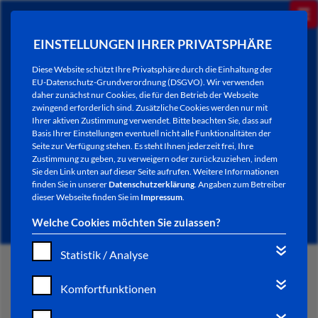
EINSTELLUNGEN IHRER PRIVATSPHÄRE
Diese Website schützt Ihre Privatsphäre durch die Einhaltung der
EU-Datenschutz-Grundverordnung (DSGVO). Wir verwenden
daher zunächst nur Cookies, die für den Betrieb der Webseite
zwingend erforderlich sind. Zusätzliche Cookies werden nur mit
Ihrer aktiven Zustimmung verwendet. Bitte beachten Sie, dass auf
Basis Ihrer Einstellungen eventuell nicht alle Funktionalitäten der
Seite zur Verfügung stehen. Es steht Ihnen jederzeit frei, Ihre
Zustimmung zu geben, zu verweigern oder zurückzuziehen, indem
Sie den Link unten auf dieser Seite aufrufen. Weitere Informationen
NEWSLETTER / CITY LETTER
finden Sie in unserer
Datenschutzerklärung
. Angaben zum Betreiber
dieser Webseite finden Sie im
Impressum
.
Welche Cookies möchten Sie zulassen?
Statistik / Analyse
START
Komfortfunktionen
BÜRGERSERVICE