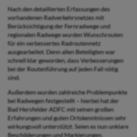
Nach den detaillierten Erfassungen des
vorhandenen Radverkehrsnetzes mit
Berücksichtigung der Fernradwege und
regionalen Radwege wurden Wunschrouten
für ein verbessertes Radroutennetz
ausgearbeitet. Denn allen Beteiligten war
schnell klar geworden, dass Verbesserungen
bei der Routenführung auf jeden Fall nötig
sind.
Außerdem wurden zahlreiche Problempunkte
bei Radwegen festgestellt – hierbei hat der
Bad Hersfelder ADFC mit seinen großen
Erfahrungen und guten Ortskenntnissen sehr
wirkungsvoll unterstützt. Seien es nun unklare
Beschilderungen und Markierungen,