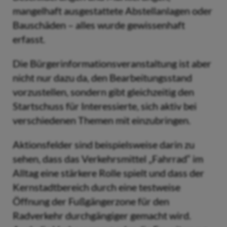
mangelhaft ausgestattete Abstellanlagen oder
Bauschäden – alles wurde gewissenhaft
erfasst.
Die Bürgerinformationsveranstaltung ist aber
nicht nur dazu da, den Bearbeitungsstand
vorzustellen, sondern gibt gleichzeitig den
Startschuss für Interessierte, sich aktiv bei
verschiedenen Themen mit einzubringen.
Aktionsfelder sind beispielsweise darin zu
sehen, dass das Verkehrsmittel „Fahrrad“ im
Alltag eine stärkere Rolle spielt und dass der
Kernstadtbereich durch eine testweise
Öffnung der Fußgängerzone für den
Radverkehr durchgängiger gemacht wird.