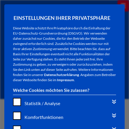
EINSTELLUNGEN IHRER PRIVATSPHÄRE
Diese Website schützt Ihre Privatsphäre durch die Einhaltung der
EU-Datenschutz-Grundverordnung (DSGVO). Wir verwenden
daher zunächst nur Cookies, die für den Betrieb der Webseite
zwingend erforderlich sind. Zusätzliche Cookies werden nur mit
Ihrer aktiven Zustimmung verwendet. Bitte beachten Sie, dass auf
Basis Ihrer Einstellungen eventuell nicht alle Funktionalitäten der
Seite zur Verfügung stehen. Es steht Ihnen jederzeit frei, Ihre
Zustimmung zu geben, zu verweigern oder zurückzuziehen, indem
Sie den Link unten auf dieser Seite aufrufen. Weitere Informationen
NEWSLETTER / CITY LETTER
finden Sie in unserer
Datenschutzerklärung
. Angaben zum Betreiber
dieser Webseite finden Sie im
Impressum
.
Welche Cookies möchten Sie zulassen?
Statistik / Analyse
START
Komfortfunktionen
BÜRGERSERVICE