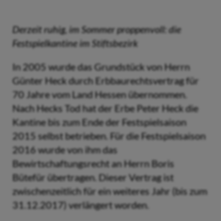
Derzeit ruhig, im Sommer proppenvoll: die
Festspielkantine im Stiftsbezirk
In 2005 wurde das Grundstück von Herrn
Günter Heck durch Erbbaurechtsvertrag für
70 Jahre vom Land Hessen übernommen.
Nach Hecks Tod hat der Erbe Peter Heck die
Kantine bis zum Ende der Festspielsaison
2015 selbst betrieben. Für die Festspielsaison
2016 wurde von ihm das
Bewirtschaftungsrecht an Herrn Boris
Bütefür übertragen. Dieser Vertrag ist
zwischenzeitlich für ein weiteres Jahr (bis zum
31.12.2017) verlängert worden.