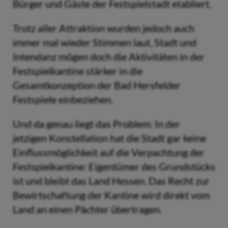
Bürger und Gäste der Festspielstadt etabliert.
Trotz aller Attraktion wurden jedoch auch
immer mal wieder Stimmen laut, Stadt und
Intendanz mögen doch die Aktivitäten in der
Festspielkantine stärker in die
Gesamtkonzeption der Bad Hersfelder
Festspiele einbeziehen.
Und da genau liegt das Problem: In der
jetzigen Konstellation hat die Stadt gar keine
Einflussmöglichkeit auf die Verpachtung der
Festspielkantine: Eigentümer des Grundstücks
ist und bleibt das Land Hessen. Das Recht zur
Bewirtschaftung der Kantine wird direkt vom
Land an einen Pächter übertragen.