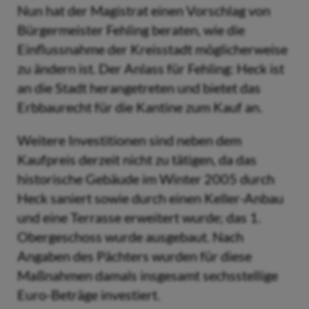
Nun hat der Magistrat einen Vorschlag von
Bürgermeister Fehling beraten, wie die
Einflussnahme der Kreisstadt möglicherweise
zu ändern ist. Der Anlass für Fehling: Heck ist
an die Stadt herangetreten und bietet das
Erbbaurecht für die Kantine zum Kauf an.
Weitere Investitionen sind neben dem
Kaufpreis derzeit nicht zu tätigen, da das
historische Gebäude im Winter 2005 durch
Heck saniert sowie durch einen Keller-Anbau
und eine Terrasse erweitert wurde; das 1.
Obergeschoss wurde ausgebaut. Nach
Angaben des Pächters wurden für diese
Maßnahmen damals insgesamt sechsstellige
Euro-Beträge investiert.