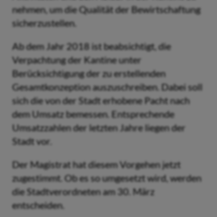
nehmen, um die Qualität der Bewirtschaftung
sicherzustellen.
Ab dem Jahr 2018 ist beabsichtigt, die
Verpachtung der Kantine unter
Berücksichtigung der zu erstellenden
Gesamtkonzeption auszuschreiben. Dabei soll
sich die von der Stadt erhobene Pacht nach
dem Umsatz bemessen. Entsprechende
Umsatzzahlen der letzten Jahre liegen der
Stadt vor.
Der Magistrat hat diesem Vorgehen jetzt
zugestimmt. Ob es so umgesetzt wird, werden
die Stadtverordneten am 30. März
entscheiden.