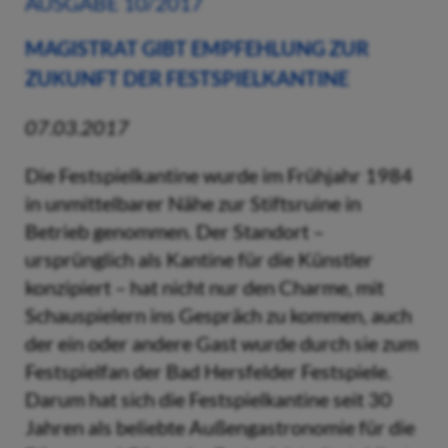
AUSGABE 10/2017
MAGISTRAT GIBT EMPFEHLUNG ZUR
ZUKUNFT DER FESTSPIELKANTINE
07.03.2017
Die Festspielkantine wurde im Frühjahr 1984
in unmittelbarer Nähe zur Stiftsruine in
Betrieb genommen. Der Standort –
ursprünglich als Kantine für die Künstler
konzipiert – hat nicht nur den Charme, mit
Schauspielern ins Gespräch zu kommen, auch
der ein oder andere Gast wurde durch sie zum
Festspielfan der Bad Hersfelder Festspiele.
Darum hat sich die Festspielkantine seit 30
Jahren als beliebte Außengastronomie für die