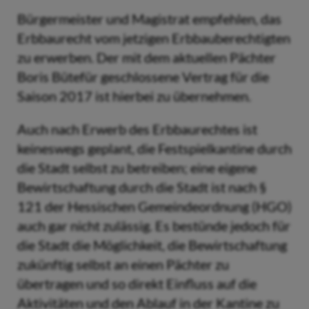
Bürgermeister und Magistrat empfehlen, das
Erbbaurecht vom jetzigen Erbbauberechtigten
zu erwerben. Der mit dem aktuellen Pächter
Boris Bütefür geschlossene Vertrag für die
Saison 2017 ist hierbei zu übernehmen.
Auch nach Erwerb des Erbbaurechtes ist
keineswegs geplant, die Festspielkantine durch
die Stadt selbst zu betreiben; eine eigene
Bewirtschaftung durch die Stadt ist nach §
121 der Hessischen Gemeindeordnung (HGO)
auch gar nicht zulässig. Es bestünde jedoch für
die Stadt die Möglichkeit, die Bewirtschaftung
zukünftig selbst an einen Pächter zu
übertragen und so direkt Einfluss auf die
Aktivitäten und den Ablauf in der Kantine zu