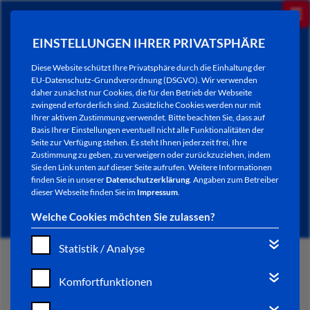
EINSTELLUNGEN IHRER PRIVATSPHÄRE
Diese Website schützt Ihre Privatsphäre durch die Einhaltung der
EU-Datenschutz-Grundverordnung (DSGVO). Wir verwenden
daher zunächst nur Cookies, die für den Betrieb der Webseite
zwingend erforderlich sind. Zusätzliche Cookies werden nur mit
Ihrer aktiven Zustimmung verwendet. Bitte beachten Sie, dass auf
Basis Ihrer Einstellungen eventuell nicht alle Funktionalitäten der
Seite zur Verfügung stehen. Es steht Ihnen jederzeit frei, Ihre
Zustimmung zu geben, zu verweigern oder zurückzuziehen, indem
Sie den Link unten auf dieser Seite aufrufen. Weitere Informationen
NEWSLETTER / CITY LETTER
finden Sie in unserer
Datenschutzerklärung
. Angaben zum Betreiber
dieser Webseite finden Sie im
Impressum
.
Welche Cookies möchten Sie zulassen?
Statistik / Analyse
START
Komfortfunktionen
BÜRGERSERVICE