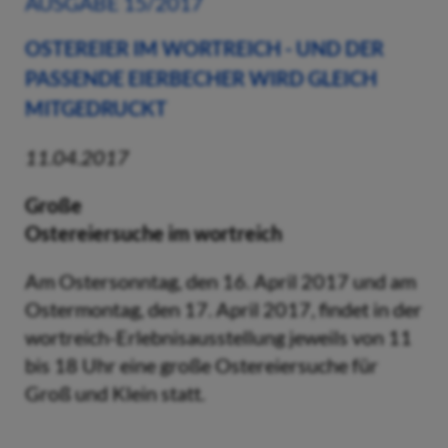
AUSGABE 15/2017
OSTEREIER IM WORTREICH - UND DER
PASSENDE EIERBECHER WIRD GLEICH
MITGEDRUCKT
11.04.2017
Große
Ostereiersuche im wortreich
Am Ostersonntag, den 16. April 2017 und am
Ostermontag, den 17. April 2017, findet in der
wortreich-Erlebnisausstellung jeweils von 11
bis 18 Uhr eine große Ostereiersuche für
Groß und Klein statt.