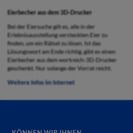
Eierbecher aus dem 3D-Drucker
Bei der Eiersuche gilt es, alle in der
Erlebnisausstellung versteckten Eier zu
finden, um ein Rätsel zu lösen. Ist das
Lösungswort am Ende richtig, gibt es einen
Eierbecher aus dem wortreich-3D-Drucker
geschenkt. Nur solange der Vorrat reicht.
Weitere Infos im Internet
KÖNNEN WIR IHNEN