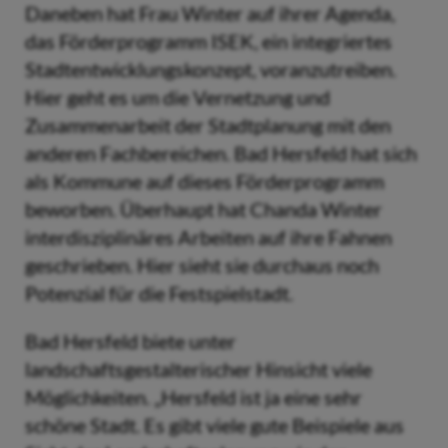
Daneben hat Frau Winter auf ihrer Agenda,
das Förderprogramm ISEK, ein integriertes
Stadtentwicklungskonzept, voranzutreiben.
Hier geht es um die Vernetzung und
Zusammenarbeit der Stadtplanung mit den
anderen Fachbereichen. Bad Hersfeld hat sich
als Kommune auf dieses Förderprogramm
beworben. Überhaupt hat Chanda Winter
interdisziplinäres Arbeiten auf ihre Fahnen
geschrieben. Hier sieht sie durchaus noch
Potenzial für die Festspielstadt.
Bad Hersfeld biete unter
landschaftsgestalterischer Hinsicht viele
Möglichkeiten. „Hersfeld ist ja eine sehr
schöne Stadt. Es gibt viele gute Beispiele aus