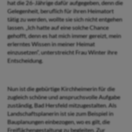
hat die 26-Jährige dafür aufgegeben, denn die
Gelegenheit, beruflich für ihren Heimatort
tätig zu werden, wollte sie sich nicht entgehen
lassen. „Ich hatte auf eine solche Chance
gehofft, denn es hat mich immer gereizt, mein
erlerntes Wissen in meiner Heimat
einzusetzen“, unterstreicht Frau Winter ihre
Entscheidung.
Nun ist die gebürtige Kirchheimerin für die
zugleich schöne und anspruchsvolle Aufgabe
zuständig, Bad Hersfeld mitzugestalten. Als
Landschaftsplanerin ist sie zum Beispiel in
Bauplanungen einbezogen, wo es gilt, die
Freiflächengestaltung zu begleiten. Zur