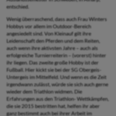
entschied.
Wenig überraschend, dass auch Frau Winters
Hobbys vor allem im Outdoor-Bereich
angesiedelt sind. Von Kleinauf gilt ihre
Leidenschaft den Pferden und dem Reiten,
auch wenn ihre aktivsten Jahre – auch als
erfolgreiche Turnierreiterin – (vorerst) hinter
ihr liegen. Das zweite große Hobby ist der
Fußball. Hier kickt sie bei der SG Obergeis-
Untergeis im Mittelfeld. Und wenn es die Zeit
irgendwann zulässt, würde sie sich auch gerne
wieder dem Triathlon widmen. Die
Erfahrungen aus den Triathlon- Wettkämpfen,
die sie 2015 bestritten hat, helfen ihr aber
ganz bestimmt auch bei ihrer Arbeit im