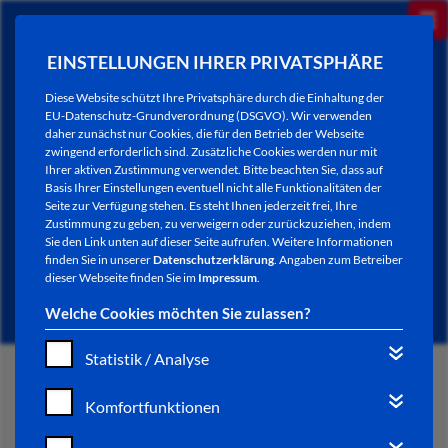
EINSTELLUNGEN IHRER PRIVATSPHÄRE
Diese Website schützt Ihre Privatsphäre durch die Einhaltung der
EU-Datenschutz-Grundverordnung (DSGVO). Wir verwenden
daher zunächst nur Cookies, die für den Betrieb der Webseite
zwingend erforderlich sind. Zusätzliche Cookies werden nur mit
Ihrer aktiven Zustimmung verwendet. Bitte beachten Sie, dass auf
Basis Ihrer Einstellungen eventuell nicht alle Funktionalitäten der
Seite zur Verfügung stehen. Es steht Ihnen jederzeit frei, Ihre
Zustimmung zu geben, zu verweigern oder zurückzuziehen, indem
Sie den Link unten auf dieser Seite aufrufen. Weitere Informationen
NEWSLETTER / CITY LETTER
finden Sie in unserer
Datenschutzerklärung
. Angaben zum Betreiber
dieser Webseite finden Sie im
Impressum
.
Welche Cookies möchten Sie zulassen?
Statistik / Analyse
START
Komfortfunktionen
BÜRGERSERVICE