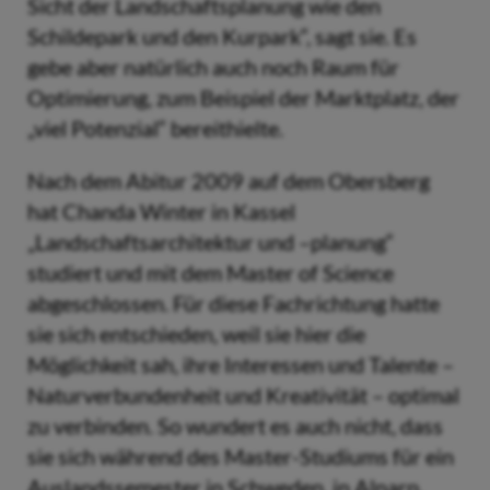
Sicht der Landschaftsplanung wie den
Schildepark und den Kurpark“, sagt sie. Es
gebe aber natürlich auch noch Raum für
Optimierung, zum Beispiel der Marktplatz, der
„viel Potenzial“ bereithielte.
Nach dem Abitur 2009 auf dem Obersberg
hat Chanda Winter in Kassel
„Landschaftsarchitektur und –planung“
studiert und mit dem Master of Science
abgeschlossen. Für diese Fachrichtung hatte
sie sich entschieden, weil sie hier die
Möglichkeit sah, ihre Interessen und Talente –
Naturverbundenheit und Kreativität – optimal
zu verbinden. So wundert es auch nicht, dass
sie sich während des Master-Studiums für ein
Auslandssemester in Schweden, in Alnarp,