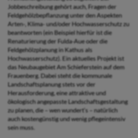
Jobbeschreibung gehört auch, Fragen der
Feldgehölzbepflanzung unter den Aspekten
Arten-, Klima- und/oder Hochwasserschutz zu
beantworten (ein Beispiel hierfür ist die
Renaturierung der Fulda-Aue oder die
Feldgehölzplanung in Kathus als
Hochwasserschutz). Ein aktuelles Projekt ist
das Neubaugebiet Am Schieferstein auf dem
Frauenberg. Dabei steht die kommunale
Landschaftsplanung stets vor der
Herausforderung, eine attraktive und
ökologisch angepasste Landschaftsgestaltung
zu planen, die – wen wundert‘s – natürlich
auch kostengünstig und wenig pflegeintensiv
sein muss.