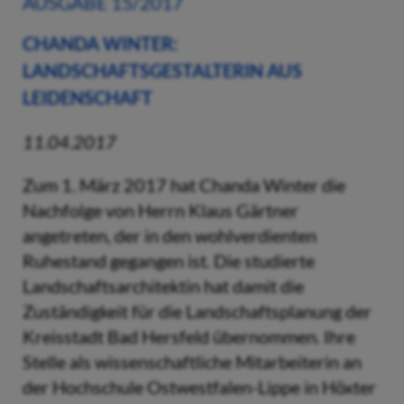
AUSGABE 15/2017
CHANDA WINTER:
LANDSCHAFTSGESTALTERIN AUS
LEIDENSCHAFT
11.04.2017
Zum 1. März 2017 hat Chanda Winter die
Nachfolge von Herrn Klaus Gärtner
angetreten, der in den wohlverdienten
Ruhestand gegangen ist. Die studierte
Landschaftsarchitektin hat damit die
Zuständigkeit für die Landschaftsplanung der
Kreisstadt Bad Hersfeld übernommen. Ihre
Stelle als wissenschaftliche Mitarbeiterin an
der Hochschule Ostwestfalen-Lippe in Höxter