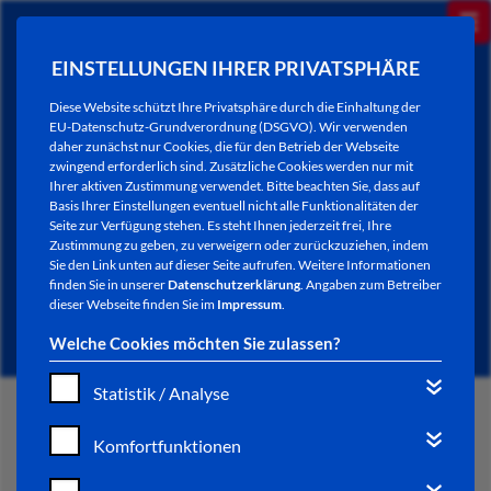
EINSTELLUNGEN IHRER PRIVATSPHÄRE
Diese Website schützt Ihre Privatsphäre durch die Einhaltung der
EU-Datenschutz-Grundverordnung (DSGVO). Wir verwenden
daher zunächst nur Cookies, die für den Betrieb der Webseite
zwingend erforderlich sind. Zusätzliche Cookies werden nur mit
Ihrer aktiven Zustimmung verwendet. Bitte beachten Sie, dass auf
Basis Ihrer Einstellungen eventuell nicht alle Funktionalitäten der
Seite zur Verfügung stehen. Es steht Ihnen jederzeit frei, Ihre
Zustimmung zu geben, zu verweigern oder zurückzuziehen, indem
Sie den Link unten auf dieser Seite aufrufen. Weitere Informationen
NEWSLETTER / CITY LETTER
finden Sie in unserer
Datenschutzerklärung
. Angaben zum Betreiber
dieser Webseite finden Sie im
Impressum
.
Welche Cookies möchten Sie zulassen?
Statistik / Analyse
START
Komfortfunktionen
BÜRGERSERVICE