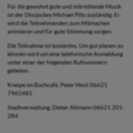
Für die gewohnt gute und mitreißende Musik
ist der Discjockey Michael Pillo zuständig. Er
wird die Teilnehmenden zum Mitmachen
animieren und für gute Stimmung sorgen.
Die Teilnahme ist kostenlos. Um gut planen zu
können wird um eine telefonische Anmeldung
unter einer der folgenden Rufnummern
gebeten.
Kneipe im Buchcafé, Peter Heck 06621
7965485
Stadtverwaltung, Dieter Altmann 06621 201-
284