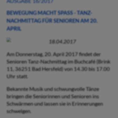
AUSGABE 16/2017
BEWEGUNG MACHT SPASS - TANZ-N
ACHMITTAG FÜR SENIOREN AM 20. A
PRIL
18.04.2017
Am Donnerstag, 20. April 2017 findet der
Senioren Tanz-Nachmittag im Buchcafé (Brink
11, 36251 Bad Hersfeld) von 14.30 bis 17.00
Uhr statt.
Bekannte Musik und schwungvolle Tänze
bringen die Seniorinnen und Senioren ins
Schwärmen und lassen sie in Erinnerungen
schwelgen.