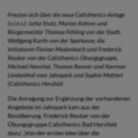
Freuten sich über die neue Calisthenics-Anlage
(v.l.n.r.): Jutta Stutz, Marion Kehres und
Bürgermeister Thomas Fehling von der Stadt,
Wolfgang Kurth von der Sparkasse, die
Initiatoren Florian Modenbach und Frederick
Reuber von der Calisthenics-Übungsgruppe,
Michael Nenstiel, Thomas Renner und Norman
Lindenthal vom Jahnpark und Sophie Mattert
(Calisthenics Hersfeld
Die Anregung zur Ergänzung der vorhandenen
Angebote im Jahnpark kam aus der
Bevölkerung. Frederick Reuber von der
Übungsgruppe Calisthenics Bad Hersfeld
dazu: „Von der ersten Idee über die