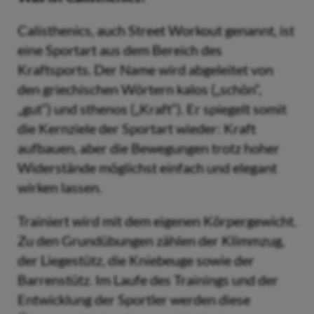
Calisthenics, auch Street Workout genannt, ist
eine Sportart aus dem Bereich des
Kraftsports. Der Name wird abgeleitet von
den griechischen Wörtern kalos („schön“,
„gut“) und sthenos („Kraft“). Er spiegelt somit
die Kernziele der Sportart wieder: Kraft
aufbauen, aber die Bewegungen trotz hoher
Widerstände möglichst einfach und elegant
wirken lassen.
Trainiert wird mit dem eigenen Körpergewicht.
Zu den Grundübungen zählen der Klimmzug,
der Liegestütz, die Kniebeuge sowie der
Barrenstütz. Im Laufe des Trainings und der
Entwicklung der Sportler werden diese