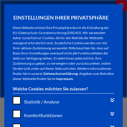
EINSTELLUNGEN IHRER PRIVATSPHÄRE
Diese Website schützt Ihre Privatsphäre durch die Einhaltung der
EU-Datenschutz-Grundverordnung (DSGVO). Wir verwenden
daher zunächst nur Cookies, die für den Betrieb der Webseite
zwingend erforderlich sind. Zusätzliche Cookies werden nur mit
Ihrer aktiven Zustimmung verwendet. Bitte beachten Sie, dass auf
Basis Ihrer Einstellungen eventuell nicht alle Funktionalitäten der
Seite zur Verfügung stehen. Es steht Ihnen jederzeit frei, Ihre
Zustimmung zu geben, zu verweigern oder zurückzuziehen, indem
Sie den Link unten auf dieser Seite aufrufen. Weitere Informationen
NEWSLETTER / CITY LETTER
finden Sie in unserer
Datenschutzerklärung
. Angaben zum Betreiber
dieser Webseite finden Sie im
Impressum
.
Welche Cookies möchten Sie zulassen?
Statistik / Analyse
START
Komfortfunktionen
BÜRGERSERVICE