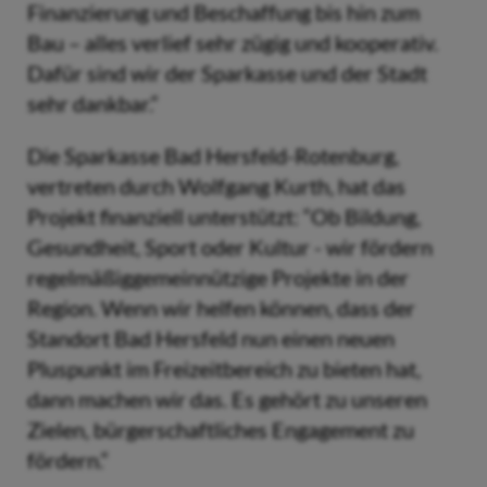
Finanzierung und Beschaffung bis hin zum
Bau – alles verlief sehr zügig und kooperativ.
Dafür sind wir der Sparkasse und der Stadt
sehr dankbar.“
Die Sparkasse Bad Hersfeld-Rotenburg,
vertreten durch Wolfgang Kurth, hat das
Projekt finanziell unterstützt: “Ob Bildung,
Gesundheit, Sport oder Kultur - wir fördern
regelmäßiggemeinnützige Projekte in der
Region. Wenn wir helfen können, dass der
Standort Bad Hersfeld nun einen neuen
Pluspunkt im Freizeitbereich zu bieten hat,
dann machen wir das. Es gehört zu unseren
Zielen, bürgerschaftliches Engagement zu
fördern.“