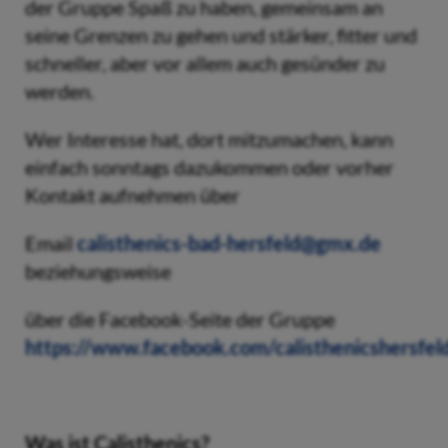
der Gruppe Spaß zu haben, gemeinsam an
seine Grenzen zu gehen und stärker, fitter und
schneller, aber vor allem auch gesünder zu
werden.
Wer Interesse hat, dort mitzumachen, kann
einfach sonntags dazukommen oder vorher
Kontakt aufnehmen über
Email
calisthenics-bad-hersfeld@gmx.de
beziehungsweise
über die Facebook-Seite der Gruppe
https://www.facebook.com/calisthenicshersfel
Was ist Calisthenics?