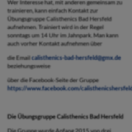
Wer Interesse hat, mit anderen gemeinsam zu
trainieren, kann einfach Kontakt zur
Übungsgruppe Calisthenics Bad Hersfeld
aufnehmen. Trainiert wird in der Regel
sonntags um 14 Uhr im Jahnpark. Man kann
auch vorher Kontakt aufnehmen über
die Email
calisthenics-bad-hersfeld@gmx.de
beziehungsweise
über die Facebook-Seite der Gruppe
https://www.facebook.com/calisthenicshersfel
Die Übungsgruppe Calisthenics Bad Hersfeld
Die Gruppe wurde Anfang 2015 von drei