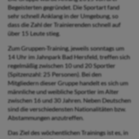
Begeisterten gegründet. Die Sportart fand
sehr schnell Anklang in der Umgebung, so
dass die Zahl der Trainierenden schnell auf
über 15 Leute stieg.
Zum Gruppen-Training, jeweils sonntags um
14 Uhr im Jahnpark Bad Hersfeld, treffen sich
regelmäßig zwischen 10 und 20 Sportler
(Spitzenzahl: 25 Personen). Bei den
Mitgliedern dieser Gruppe handelt es sich um
männliche und weibliche Sportler im Alter
zwischen 16 und 30 Jahren. Neben Deutschen
sind die verschiedensten Nationalitäten bzw.
Abstammungen anzutreffen.
Das Ziel des wöchentlichen Trainings ist es, in