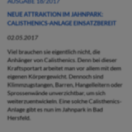
AUSGABE 18/2017
NEUE ATTRAKTION IM JAHNPARK:
CALISTHENICS-ANLAGE EINSATZBEREIT
02.05.2017
Viel brauchen sie eigentlich nicht, die
Anhänger von Calisthenics. Denn bei dieser
Kraftsportart arbeitet man vor allem mit dem
eigenen Körpergewicht. Dennoch sind
Klimmzugstangen, Barren, Hangelleitern oder
Sprossenwände unverzichtbar, um sich
weiterzuentwickeln. Eine solche Calisthenics-
Anlage gibt es nun im Jahnpark in Bad
Hersfeld.