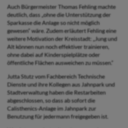
Auch Bürgermeister Thomas Fehling machte
deutlich, dass „ohne die Unterstützung der
Sparkasse die Anlage so nicht möglich
gewesen“ wäre. Zudem erläutert Fehling eine
weitere Motivation der Kreisstadt: „Jung und
Alt können nun noch effektiver trainieren,
ohne dabei auf Kinderspielplätze oder
öffentliche Flächen ausweichen zu müssen.“
Jutta Stutz vom Fachbereich Technische
Dienste und ihre Kollegen aus Jahnpark und
Stadtverwaltung haben die Restarbeiten
abgeschlossen, so dass ab sofort die
Calisthenics-Anlage im Jahnpark zur
Benutzung für jedermann freigegeben ist.