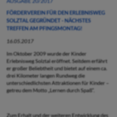
AUSGABE 20/2017
FÖRDERVEREIN FÜR DEN ERLEBNISWEG
SOLZTAL GEGRÜNDET - NÄCHSTES
TREFFEN AM PFINGSMONTAG!
16.05.2017
Im Oktober 2009 wurde der Kinder
Erlebnisweg Solztal eröffnet. Seitdem erfährt
er großer Beliebtheit und bietet auf einem ca.
drei Kilometer langen Rundweg die
unterschiedlichsten Attraktionen für Kinder –
getreu dem Motto „Lernen durch Spaß“.
Zum Erhalt und der weiteren Entwicklung des