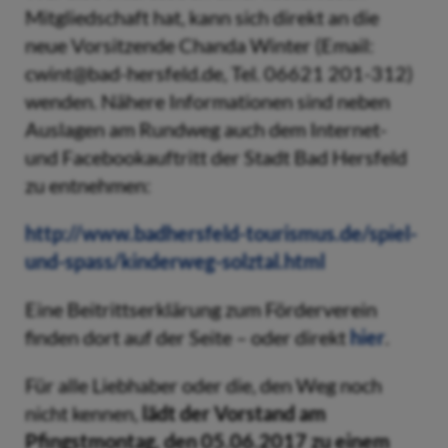
Mitgliedschaft hat, kann sich direkt an die
neue Vorsitzende Chanda Winter (Email:
cwint@bad-hersfeld.de, Tel. 06621 201-312)
wenden. Nähere Informationen sind neben
Auslagen am Rundweg auch dem Internet-
und Facebookauftritt der Stadt Bad Hersfeld
zu entnehmen:
http://www.badhersfeld-tourismus.de/spiel-
und-spass/kinderweg-solztal.html
Eine Beitrittserklärung zum Förderverein
finden dort auf der Seite – oder direkt
hier
.
Für alle Liebhaber oder die, den Weg noch
nicht kennen,
lädt der Vorstand am
Pfingstmontag, den 05.06.2017 zu einem