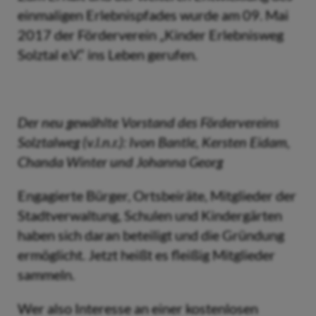
einmaligen Erlebnispfades wurde am 09. Mai
2017 der Förderverein „Kinder Erlebnisweg
Solztal e.V.“ ins Leben gerufen.
Der neu gewählte Vorstand des Fördervereins
Solztalweg (v.l.n.r.): Ivon Bantle,
Kersten Eida
m,
Chanda Winter und Johanna Georg
Engagierte Bürger, Ortsbeiräte, Mitglieder der
Stadtverwaltung, Schulen und Kindergärten
haben sich daran beteiligt und die Gründung
ermöglicht. Jetzt heißt es fleißig Mitglieder
sammeln.
Wer also Interesse an einer kostenlosen