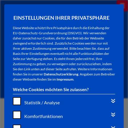
EINSTELLUNGEN IHRER PRIVATSPHÄRE
Diese Website schützt Ihre Privatsphäre durch die Einhaltung der
EU-Datenschutz-Grundverordnung (DSGVO). Wir verwenden
daher zunächst nur Cookies, die für den Betrieb der Webseite
zwingend erforderlich sind. Zusätzliche Cookies werden nur mit
Ihrer aktiven Zustimmung verwendet. Bitte beachten Sie, dass auf
Basis Ihrer Einstellungen eventuell nicht alle Funktionalitäten der
Seite zur Verfügung stehen. Es steht Ihnen jederzeit frei, Ihre
Zustimmung zu geben, zu verweigern oder zurückzuziehen, indem
Sie den Link unten auf dieser Seite aufrufen. Weitere Informationen
NEWSLETTER / CITY LETTER
finden Sie in unserer
Datenschutzerklärung
. Angaben zum Betreiber
dieser Webseite finden Sie im
Impressum
.
Welche Cookies möchten Sie zulassen?
Statistik / Analyse
START
Komfortfunktionen
BÜRGERSERVICE