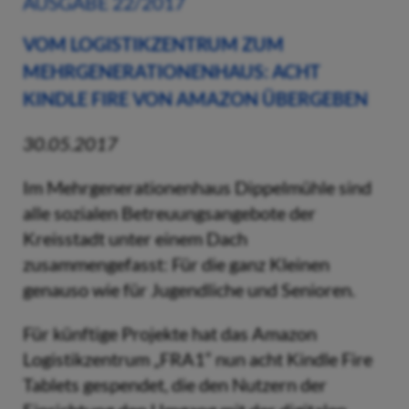
AUSGABE 22/2017
VOM LOGISTIKZENTRUM ZUM
MEHRGENERATIONENHAUS: ACHT
KINDLE FIRE VON AMAZON ÜBERGEBEN
30.05.2017
Im Mehrgenerationenhaus Dippelmühle sind
alle sozialen Betreuungsangebote der
Kreisstadt unter einem Dach
zusammengefasst: Für die ganz Kleinen
genauso wie für Jugendliche und Senioren.
Für künftige Projekte hat das Amazon
Logistikzentrum „FRA1“ nun acht Kindle Fire
Tablets gespendet, die den Nutzern der