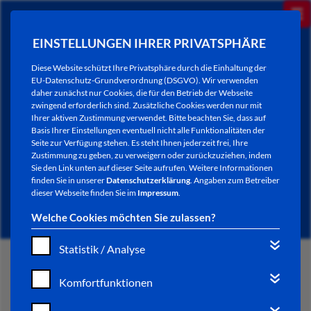
EINSTELLUNGEN IHRER PRIVATSPHÄRE
Diese Website schützt Ihre Privatsphäre durch die Einhaltung der
EU-Datenschutz-Grundverordnung (DSGVO). Wir verwenden
daher zunächst nur Cookies, die für den Betrieb der Webseite
zwingend erforderlich sind. Zusätzliche Cookies werden nur mit
Ihrer aktiven Zustimmung verwendet. Bitte beachten Sie, dass auf
Basis Ihrer Einstellungen eventuell nicht alle Funktionalitäten der
Seite zur Verfügung stehen. Es steht Ihnen jederzeit frei, Ihre
Zustimmung zu geben, zu verweigern oder zurückzuziehen, indem
Sie den Link unten auf dieser Seite aufrufen. Weitere Informationen
NEWSLETTER / CITY LETTER
finden Sie in unserer
Datenschutzerklärung
. Angaben zum Betreiber
dieser Webseite finden Sie im
Impressum
.
Welche Cookies möchten Sie zulassen?
Statistik / Analyse
START
Komfortfunktionen
BÜRGERSERVICE