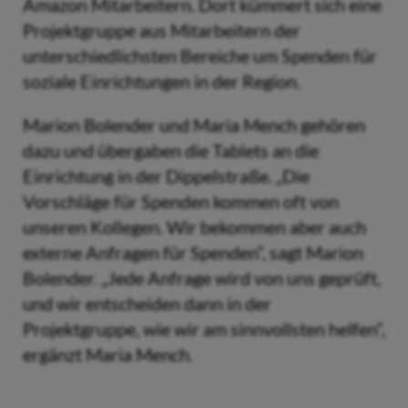
Amazon Mitarbeitern. Dort kümmert sich eine
Projektgruppe aus Mitarbeitern der
unterschiedlichsten Bereiche um Spenden für
soziale Einrichtungen in der Region.
Marion Bolender und Maria Mench gehören
dazu und übergaben die Tablets an die
Einrichtung in der Dippelstraße. „Die
Vorschläge für Spenden kommen oft von
unseren Kollegen. Wir bekommen aber auch
externe Anfragen für Spenden“, sagt Marion
Bolender. „Jede Anfrage wird von uns geprüft,
und wir entscheiden dann in der
Projektgruppe, wie wir am sinnvollsten helfen“,
ergänzt Maria Mench.