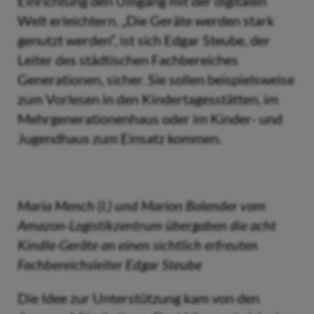
Einrichtung den Umgang mit der digitalen
Welt erleichtern. „Die Geräte werden stark
genutzt werden“, ist sich Edgar Steube, der
Leiter des städtischen Fachbereiches
Generationen, sicher. Sie sollen beispielsweise
zum Vorlesen in den Kindertagesstätten, im
Mehrgenerationenhaus oder im Kinder- und
Jugendhaus zum Einsatz kommen.
Maria Mench (l.) und Marion Bolender vom
Amazon-Logistikzentrum übergaben die acht
Kindle-Geräte an einen sichtlich erfreuten
Fachbereichsleiter Edgar Steube
Die Idee zur Unterstützung kam von den