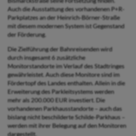
Bismarckstraße seine Fortsetzung finden.
Auch die Ausstattung des vorhandenen P+R-
Parkplatzes an der Heinrich-Börner-Straße
mit diesem modernen System ist Gegenstand
der Förderung.
Die Zielführung der Bahnreisenden wird
durch insgesamt 6 zusätzliche
Monitorstandorte im Verlauf des Stadtringes
gewährleistet. Auch diese Monitore sind im
Fördertopf des Landes enthalten. Allein in die
Erweiterung des Parkleitsystems werden
mehr als 200.000 EUR investiert. Die
vorhandenen Parkhausstandorte – auch das
bislang nicht beschilderte Schilde-Parkhaus –
werden mit ihrer Belegung auf den Monitoren
dargestellt.