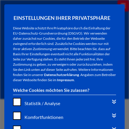
EINSTELLUNGEN IHRER PRIVATSPHÄRE
Diese Website schützt Ihre Privatsphäre durch die Einhaltung der
EU-Datenschutz-Grundverordnung (DSGVO). Wir verwenden
daher zunächst nur Cookies, die für den Betrieb der Webseite
zwingend erforderlich sind. Zusätzliche Cookies werden nur mit
Ihrer aktiven Zustimmung verwendet. Bitte beachten Sie, dass auf
Basis Ihrer Einstellungen eventuell nicht alle Funktionalitäten der
Seite zur Verfügung stehen. Es steht Ihnen jederzeit frei, Ihre
Zustimmung zu geben, zu verweigern oder zurückzuziehen, indem
Sie den Link unten auf dieser Seite aufrufen. Weitere Informationen
NEWSLETTER / CITY LETTER
finden Sie in unserer
Datenschutzerklärung
. Angaben zum Betreiber
dieser Webseite finden Sie im
Impressum
.
Welche Cookies möchten Sie zulassen?
Statistik / Analyse
START
Komfortfunktionen
BÜRGERSERVICE