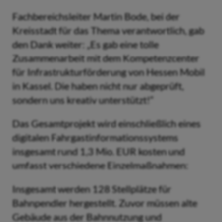
Fachbereichsleiter Martin Bode, bei der
Kreisstadt für das Thema verantwortlich, gab
den Dank weiter: „Es gab eine tolle
Zusammenarbeit mit dem Kompetenzcenter
für Infrastrukturförderung von Hessen Mobil
in Kassel. Die haben nicht nur abgeprüft,
sondern uns kreativ unterstützt!“
Das Gesamtprojekt wird einschließlich eines
digitalen Fahrgastinformationssystems
insgesamt rund 1,3 Mio. EUR kosten und
umfasst verschiedene Einzelmaßnahmen:
Insgesamt werden 128 Stellplätze für
Bahnpendler hergestellt. Zuvor müssen alte
Gebäude aus der Bahnnutzung und