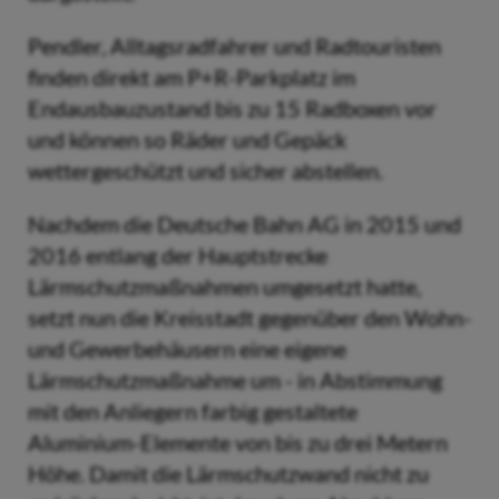
Pendler, Alltagsradfahrer und Radtouristen
finden direkt am P+R-Parkplatz im
Endausbauzustand bis zu 15 Radboxen vor
und können so Räder und Gepäck
wettergeschützt und sicher abstellen.
Nachdem die Deutsche Bahn AG in 2015 und
2016 entlang der Hauptstrecke
Lärmschutzmaßnahmen umgesetzt hatte,
setzt nun die Kreisstadt gegenüber den Wohn-
und Gewerbehäusern eine eigene
Lärmschutzmaßnahme um - in Abstimmung
mit den Anliegern farbig gestaltete
Aluminium-Elemente von bis zu drei Metern
Höhe. Damit die Lärmschutzwand nicht zu