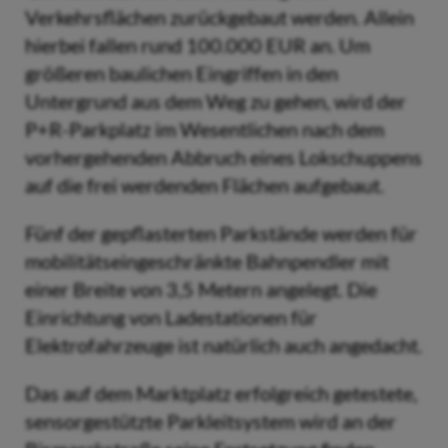
Verkehrsflächen zurückgebaut werden. Allein
hierbei fallen rund 100.000 EUR an. Um
größeren baulichen Eingriffen in den
Untergrund aus dem Weg zu gehen, wird der
P+R-Parkplatz im Wesentlichen nach dem
vorhergehenden Abbruch eines Lokschuppens
auf die frei werdenden Flächen aufgebaut.
Fünf der gepflasterten Parkstände werden für
mobilitätseingeschränkte Bahnpendler mit
einer Breite von 3,5 Metern angelegt. Die
Einrichtung von Ladestationen für
Elektrofahrzeuge ist natürlich auch angedacht.
Das auf dem Marktplatz erfolgreich getestete,
sensorgestützte Parkleitsystem wird an der