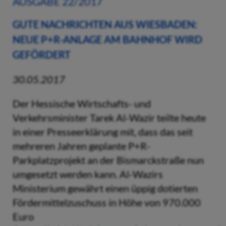
AUSGABE 22/2017
GUTE NACHRICHTEN AUS WIESBADEN:
NEUE P+R-ANLAGE AM BAHNHOF WIRD
GEFÖRDERT
30.05.2017
Der Hessische Wirtschafts- und
Verkehrsminister Tarek Al-Wazir teilte heute
in einer Presseerklärung mit, dass das seit
mehreren Jahren geplante P+R-
Parkplatzprojekt an der Bismarckstraße nun
umgesetzt werden kann. Al-Wazirs
Ministerium gewährt einen üppig dotierten
Fördermittelzuschuss in Höhe von 970.000
Euro