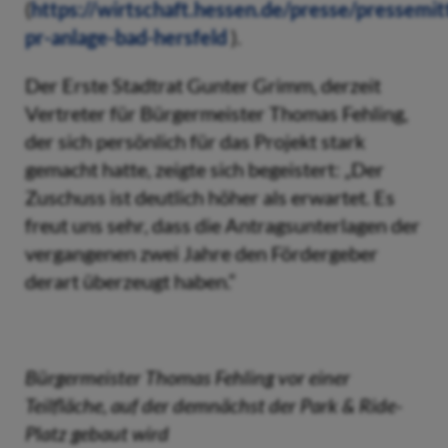
(
https://wirtschaft.hessen.de/presse/pressemit
pr-anlage-bad-hersfeld
).
Der Erste Stadtrat Gunter Grimm, derzeit
Vertreter für Bürgermeister Thomas Fehling,
der sich persönlich für das Projekt stark
gemacht hatte, zeigte sich begeistert: „Der
Zuschuss ist deutlich höher als erwartet. Es
freut uns sehr, dass die Antragsunterlagen der
vergangenen zwei Jahre den Fördergeber
derart überzeugt haben.“
Bürgermeister Thomas Fehling vor einer
Teilfläche, auf der demnächst der Park & Ride-
Platz gebaut wird