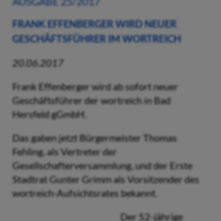
AUSGABE 25/2017
FRANK EFFENBERGER WIRD NEUER
GESCHÄFTSFÜHRER IM WORTREICH
20.06.2017
Frank Effenberger wird ab sofort neuer
Geschäftsführer der wortreich in Bad
Hersfeld gGmbH.
Das gaben jetzt Bürgermeister Thomas
Fehling, als Vertreter der
Gesellschafterversammlung, und der Erste
Stadtrat Gunter Grimm als Vorsitzender des
wortreich-Aufsichtsrates bekannt.
Der 52-jährige