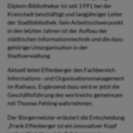
Diplom-Bibliothekar ist seit 1991 bei der
Kreisstadt beschäftigt und langjähriger Leiter
der Stadtbibliothek. Sein Arbeitsschwerpunkt
in den letzten Jahren ist der Aufbau der
städtischen Informationstechnik und die dazu
gehörige Umorganisation in der
Stadtverwaltung.
Aktuell leitet Effenberger den Fachbereich
Informations- und Organisationsmanagement
im Rathaus. Ergänzend dazu wird er jetzt die
Geschäftsführung des wortreichs gemeinsam
mit Thomas Fehling wahrnehmen.
Der Bürgermeister erläutert die Entscheidung:
„Frank Effenberger ist ein innovativer Kopf