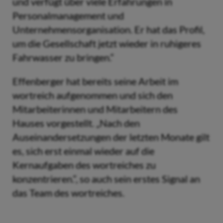
und verfügt über viele Erfahrungen in
Personalmanagement und
Unternehmensorganisation. Er hat das Profil,
um die Gesellschaft jetzt wieder in ruhigeres
Fahrwasser zu bringen.“
Effenberger hat bereits seine Arbeit im
wortreich aufgenommen und sich den
Mitarbeiterinnen und Mitarbeitern des
Hauses vorgestellt. „Nach den
Auseinandersetzungen der letzten Monate gilt
es, sich erst einmal wieder auf die
Kernaufgaben des wortreiches zu
konzentrieren.“, so auch sein erstes Signal an
das Team des wortreiches.