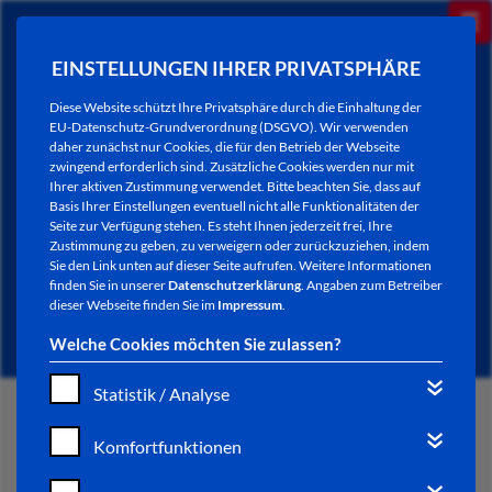
EINSTELLUNGEN IHRER PRIVATSPHÄRE
Diese Website schützt Ihre Privatsphäre durch die Einhaltung der
EU-Datenschutz-Grundverordnung (DSGVO). Wir verwenden
daher zunächst nur Cookies, die für den Betrieb der Webseite
zwingend erforderlich sind. Zusätzliche Cookies werden nur mit
Ihrer aktiven Zustimmung verwendet. Bitte beachten Sie, dass auf
Basis Ihrer Einstellungen eventuell nicht alle Funktionalitäten der
Seite zur Verfügung stehen. Es steht Ihnen jederzeit frei, Ihre
Zustimmung zu geben, zu verweigern oder zurückzuziehen, indem
Sie den Link unten auf dieser Seite aufrufen. Weitere Informationen
NEWSLETTER / CITY LETTER
finden Sie in unserer
Datenschutzerklärung
. Angaben zum Betreiber
dieser Webseite finden Sie im
Impressum
.
Welche Cookies möchten Sie zulassen?
Statistik / Analyse
START
Komfortfunktionen
BÜRGERSERVICE