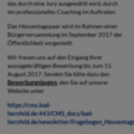
das durch eine Jury ausgewählt wird, durch
ein professionelles Coaching im Auftreten.
Das Hessentagspaar wird im Rahmen einer
Bürgerversammlung im September 2017 der
Öffentlichkeit vorgestellt.
Wir freuen uns auf den Eingang Ihrer
aussagekräftigen Bewerbung bis zum 15.
August 2017. Senden Sie bitte dazu den
Bewerbungsbogen
, den Sie auf unserer
Website unter
https://cms.bad-
hersfeld.de:443/CMS_docs/bad-
hersfeld.de/newsletter/Fragebogen_Hessentag