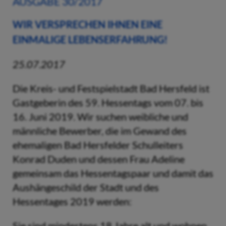
AUSGABE 30/2017
WIR VERSPRECHEN IHNEN EINE
EINMALIGE LEBENSERFAHRUNG!
25.07.2017
Die Kreis- und Festspielstadt Bad Hersfeld ist
Gastgeberin des 59. Hessentags vom 07. bis
16. Juni 2019. Wir suchen weibliche und
männliche Bewerber, die im Gewand des
ehemaligen Bad Hersfelder Schulleiters
Konrad Duden und dessen Frau Adeline
gemeinsam das Hessentagspaar und damit das
Aushängeschild der Stadt und des
Hessentages 2019 werden:
Sie sind mindestens 18 Jahre alt und wohnen