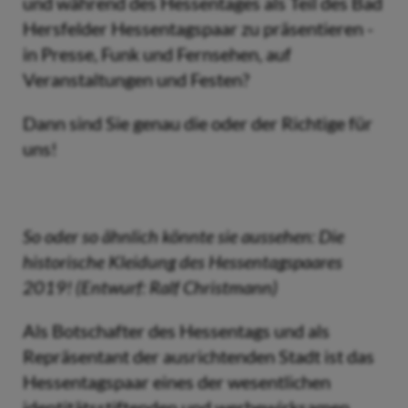
und während des Hessentages als Teil des Bad
Hersfelder Hessentagspaar zu präsentieren -
in Presse, Funk und Fernsehen, auf
Veranstaltungen und Festen?
Dann sind Sie genau die oder der Richtige für
uns!
So oder so ähnlich könnte sie aussehen: Die
historische Kleidung des Hessentagspaares
2019!
(Entwurf: Ralf Christmann)
Als Botschafter des Hessentags und als
Repräsentant der ausrichtenden Stadt ist das
Hessentagspaar eines der wesentlichen
identitätsstiftenden und werbewirksamen