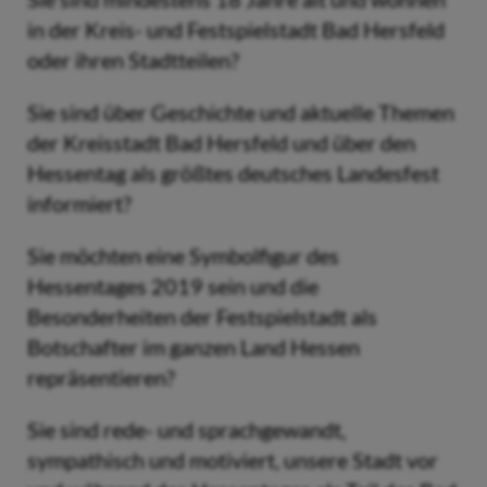
in der Kreis- und Festspielstadt Bad Hersfeld
oder ihren Stadtteilen?
Sie sind über Geschichte und aktuelle Themen
der Kreisstadt Bad Hersfeld und über den
Hessentag als größtes deutsches Landesfest
informiert?
Sie möchten eine Symbolfigur des
Hessentages 2019 sein und die
Besonderheiten der Festspielstadt als
Botschafter im ganzen Land Hessen
repräsentieren?
Sie sind rede- und sprachgewandt,
sympathisch und motiviert, unsere Stadt vor