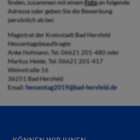
finden, zusammen mit einem
Foto
an folgende
Adresse oder geben Sie die Bewerbung
persönlich ab bei:
Magistrat der Kreisstadt Bad Hersfeld
Hessentagsbeauftragte
Anke Hofmann, Tel. 06621 201-480 oder
Markus Heide, Tel. 06621 201-417
Weinstraße 16
36251 Bad Hersfeld
Email:
hessentag2019@bad-hersfeld.de