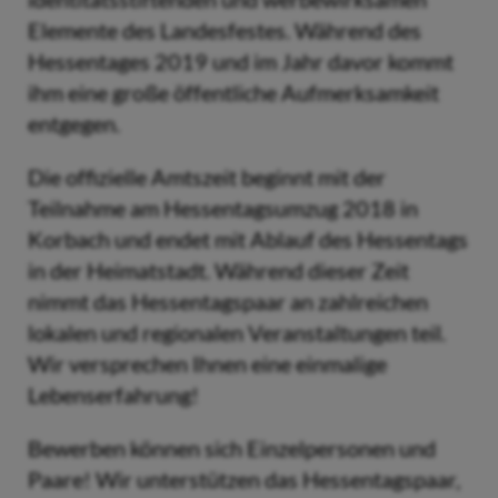
Elemente des Landesfestes. Während des
Hessentages 2019 und im Jahr davor kommt
ihm eine große öffentliche Aufmerksamkeit
entgegen.
Die offizielle Amtszeit beginnt mit der
Teilnahme am Hessentagsumzug 2018 in
Korbach und endet mit Ablauf des Hessentags
in der Heimatstadt. Während dieser Zeit
nimmt das Hessentagspaar an zahlreichen
lokalen und regionalen Veranstaltungen teil.
Wir versprechen Ihnen eine einmalige
Lebenserfahrung!
Bewerben können sich Einzelpersonen und
Paare! Wir unterstützen das Hessentagspaar,