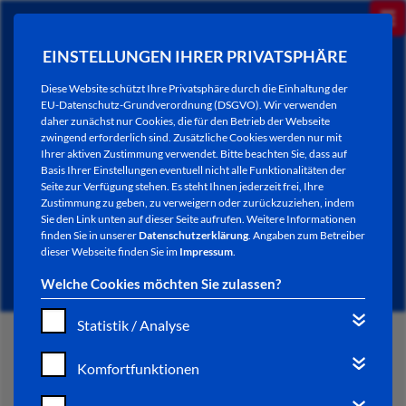
EINSTELLUNGEN IHRER PRIVATSPHÄRE
Diese Website schützt Ihre Privatsphäre durch die Einhaltung der
EU-Datenschutz-Grundverordnung (DSGVO). Wir verwenden
daher zunächst nur Cookies, die für den Betrieb der Webseite
zwingend erforderlich sind. Zusätzliche Cookies werden nur mit
Ihrer aktiven Zustimmung verwendet. Bitte beachten Sie, dass auf
Basis Ihrer Einstellungen eventuell nicht alle Funktionalitäten der
Seite zur Verfügung stehen. Es steht Ihnen jederzeit frei, Ihre
Zustimmung zu geben, zu verweigern oder zurückzuziehen, indem
Sie den Link unten auf dieser Seite aufrufen. Weitere Informationen
NEWSLETTER / CITY LETTER
finden Sie in unserer
Datenschutzerklärung
. Angaben zum Betreiber
dieser Webseite finden Sie im
Impressum
.
Welche Cookies möchten Sie zulassen?
Statistik / Analyse
START
Komfortfunktionen
BÜRGERSERVICE