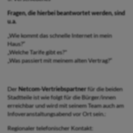
Fragen, die hierbei beantwortet werden, sind
u.a.
„Wie kommt das schnelle Internet in mein
Haus?“
„Welche Tarife gibt es?"
„Was passiert mit meinem alten Vertrag?“
Der
Netcom-Vertriebspartner
für die beiden
Stadtteile ist wie folgt für die Bürger/innen
erreichbar und wird mit seinem Team auch am
Infoveranstaltungsabend vor Ort sein.:
Regionaler telefonischer Kontakt: