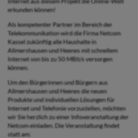
Internet aus diesem Projekt die Online-Welt
erkunden können!
Als kompetenter Partner im Bereich der
Telekommunikation wird die Firma Netcom
Kassel zukünftig alle Haushalte in
Allmershausen und Heenes mit schnellem
Internet von bis zu 50 MBit/s versorgen
können.
Um den Bürgerinnen und Bürgern aus
Allmershausen und Heenes die neuen
Produkte und individuellen Lösungen für
Internet und Telefonie vorzustellen, möchten
wir Sie herzlich zu einer Infoveranstaltung der
Netcom einladen. Die Veranstaltung findet
statt am: