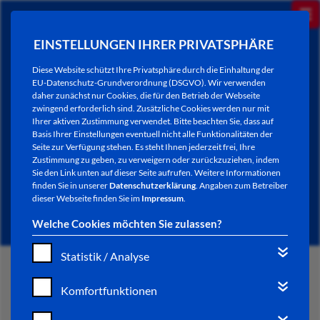
EINSTELLUNGEN IHRER PRIVATSPHÄRE
Diese Website schützt Ihre Privatsphäre durch die Einhaltung der
EU-Datenschutz-Grundverordnung (DSGVO). Wir verwenden
daher zunächst nur Cookies, die für den Betrieb der Webseite
zwingend erforderlich sind. Zusätzliche Cookies werden nur mit
Ihrer aktiven Zustimmung verwendet. Bitte beachten Sie, dass auf
Basis Ihrer Einstellungen eventuell nicht alle Funktionalitäten der
Seite zur Verfügung stehen. Es steht Ihnen jederzeit frei, Ihre
Zustimmung zu geben, zu verweigern oder zurückzuziehen, indem
Sie den Link unten auf dieser Seite aufrufen. Weitere Informationen
NEWSLETTER / CITY LETTER
finden Sie in unserer
Datenschutzerklärung
. Angaben zum Betreiber
dieser Webseite finden Sie im
Impressum
.
Welche Cookies möchten Sie zulassen?
Statistik / Analyse
START
Komfortfunktionen
BÜRGERSERVICE