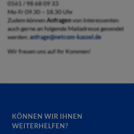
0561 / 98 68 09 33
Mo-Fr 09.30 – 18.30 Uhr
Zudem können
Anfragen
von Interessenten
auch gerne an folgende Mailadresse gesendet
werden:
anfrage@netcom-kassel.de
Wir freuen uns auf Ihr Kommen!
KÖNNEN WIR IHNEN
WEITERHELFEN?