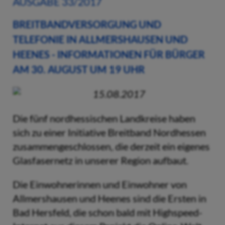
AUSGABE 33/2017
BREITBANDVERSORGUNG UND
TELEFONIE IN ALLMERSHAUSEN UND
HEENES - INFORMATIONEN FÜR BÜRGER
AM 30. AUGUST UM 19 UHR
15.08.2017
Die fünf nordhessischen Landkreise haben
sich zu einer Initiative Breitband Nordhessen
zusammengeschlossen, die derzeit ein eigenes
Glasfasernetz in unserer Region aufbaut.
Die Einwohnerinnen und Einwohner von
Allmershausen und Heenes sind die Ersten in
Bad Hersfeld, die schon bald mit Highspeed-