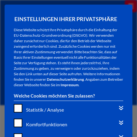
EINSTELLUNGEN IHRER PRIVATSPHÄRE
Diese Website schützt Ihre Privatsphäre durch die Einhaltung der
EU-Datenschutz-Grundverordnung (DSGVO). Wir verwenden
daher zunächst nur Cookies, die für den Betrieb der Webseite
zwingend erforderlich sind. Zusätzliche Cookies werden nur mit
Ihrer aktiven Zustimmung verwendet. Bitte beachten Sie, dass auf
Basis Ihrer Einstellungen eventuell nicht alle Funktionalitäten der
Seite zur Verfügung stehen. Es steht Ihnen jederzeit frei, Ihre
Zustimmung zu geben, zu verweigern oder zurückzuziehen, indem
Sie den Link unten auf dieser Seite aufrufen. Weitere Informationen
NEWSLETTER / CITY LETTER
finden Sie in unserer
Datenschutzerklärung
. Angaben zum Betreiber
dieser Webseite finden Sie im
Impressum
.
Welche Cookies möchten Sie zulassen?
Statistik / Analyse
START
Komfortfunktionen
BÜRGERSERVICE