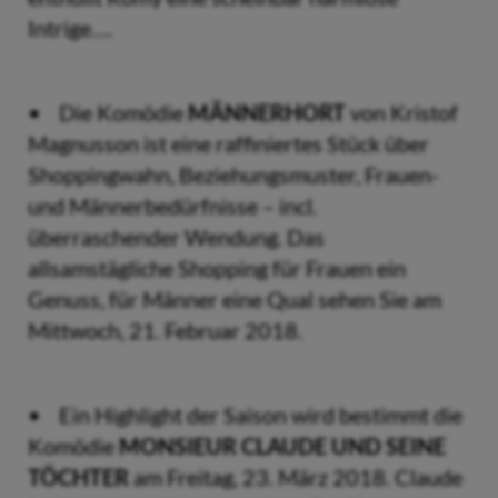
Intrige….
• Die Komödie
MÄNNERHORT
von Kristof
Magnusson ist eine raffiniertes Stück über
Shoppingwahn, Beziehungsmuster, Frauen-
und Männerbedürfnisse – incl.
überraschender Wendung. Das
allsamstägliche Shopping für Frauen ein
Genuss, für Männer eine Qual sehen Sie am
Mittwoch, 21. Februar 2018.
• Ein Highlight der Saison wird bestimmt die
Komödie
MONSIEUR CLAUDE UND SEINE
TÖCHTER
am Freitag, 23. März 2018. Claude