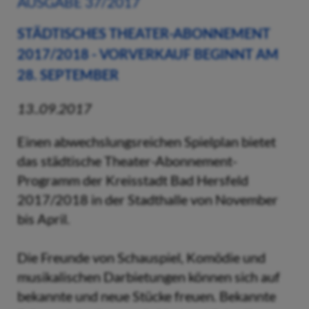
AUSGABE 37/2017
STÄDTISCHES THEATER-ABONNEMENT
2017/2018 - VORVERKAUF BEGINNT AM
28. SEPTEMBER
13..09.2017
Einen abwechslungsreichen Spielplan bietet
das städtische Theater-Abonnement-
Programm der Kreisstadt Bad Hersfeld
2017/2018 in der Stadthalle von November
bis April.
Die Freunde von Schauspiel, Komödie und
musikalischen Darbietungen können sich auf
bekannte und neue Stücke freuen. Bekannte