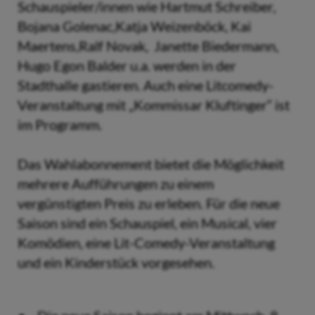
Schauspieler/innen wie Hartmut Schreiber,
Bojana Golenac,Katja Weizenböck, Kai
Maertens,Ralf Novak, Janette Biedermann,
Hugo Egon Balder u.a. werden in der
Stadthalle gastieren. Auch eine Litcomedy-
Veranstaltung mit „Kommissar Kluftinger“ ist
im Programm.
Das Wahlabonnement bietet die Möglichkeit
mehrere Aufführungen zu einem
vergünstigten Preis zu erleben. Für die neue
Saison sind ein Schauspiel, ein Musical, vier
Komödien, eine Lit-Comedy-Veranstaltung
und ein Kinderstück vorgesehen.