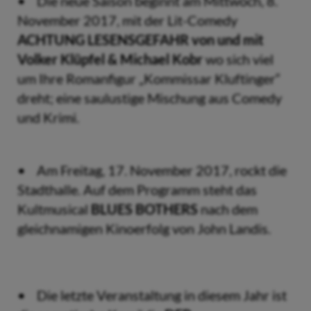
• Die neue Saison beginnt am Mittwoch, 8.
November 2017, mit der Lit-Comedy
ACHTUNG LESENSGEFAHR von und mit
Volker Klüpfel & Michael Kobr
wo sich viel
um Ihre Romanfigur „Kommissar Kluftinger“
dreht; eine saulustige Mischung aus Comedy
und Krimi.
• Am Freitag, 17. November 2017, rockt die
Stadthalle. Auf dem Programm steht das
Kultmusical
BLUES BOTHERS
nach dem
gleichnamigen Kinoerfolg von John Landis.
• Die letzte Veranstaltung in diesem Jahr ist