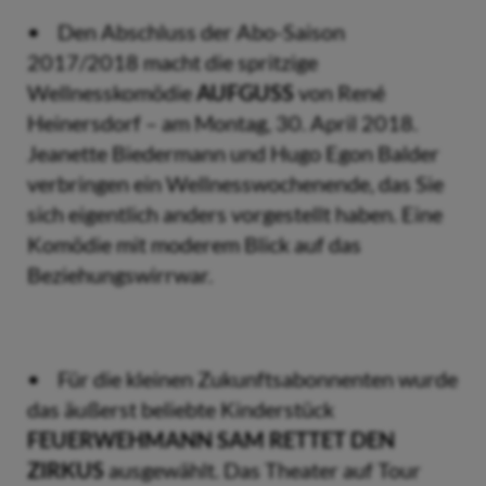
• Den Abschluss der Abo-Saison
2017/2018 macht die spritzige
Wellnesskomödie
AUFGUSS
von René
Heinersdorf – am Montag, 30. April 2018.
Jeanette Biedermann und Hugo Egon Balder
verbringen ein Wellnesswochenende, das Sie
sich eigentlich anders vorgestellt haben. Eine
Komödie mit moderem Blick auf das
Beziehungswirrwar.
• Für die kleinen Zukunftsabonnenten wurde
das äußerst beliebte Kinderstück
FEUERWEHMANN SAM RETTET DEN
ZIRKUS
ausgewählt. Das Theater auf Tour