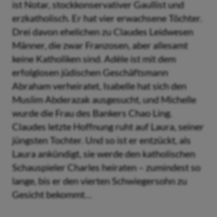
ist Notar, stockkonservativer Gaullist und
erzkatholisch. Er hat vier erwachsene Töchter.
Drei davon ehelichen zu Claudes Leidwesen
Männer, die zwar Franzosen, aber allesamt
keine Katholiken sind. Adèle ist mit dem
erfolglosen jüdischen Geschäftsmann
Abraham verheiratet, Isabelle hat sich den
Muslim Abderazak ausgesucht, und Michelle
wurde die Frau des Bankers Chao Ling.
Claudes letzte Hoffnung ruht auf Laura, seiner
jüngsten Tochter. Und so ist er entzückt, als
Laura ankündigt, sie werde den katholischen
Schauspieler Charles heiraten – zumindest so
lange, bis er den vierten Schwiegersohn zu
Gesicht bekommt…