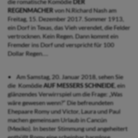
die romatische Komödie
DER
REGENMACHER
von N.Richard Nash am
Freitag, 15. Dezember 2017. Sommer 1913,
ein Dorf in Texas, das Vieh verendet, die Felder
vertrocknen. Kein Regen. Dann kommt ein
Fremder ins Dorf und verspricht für 100
Dollar Regen….
• Am Samstag, 20. Januar 2018, sehen Sie
die Komödie
AUF MESSERS SCHNEIDE
, ein
glänzendes Verwirrspiel um die Frage: „Was
wäre gewesen wenn?“ Die befreundeten
Ehepaare Romy und Victor, Laura und Paul
machen gemeinsam Urlaub in Cancún
(Mexiko). In bester Stimmung und angeheitert
enthüllt Romy eine scheinbar harmlose