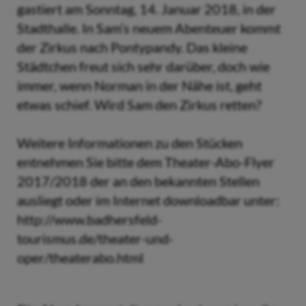
gastiert am Sonntag, 14. Januar 2018, in der
Stadthalle. In Sam’s neuem Abenteuer kommt
der Zirkus nach Pontypandy. Das kleine
Städtchen freut sich sehr darüber, doch wie
immer, wenn Norman in der Nähe ist, geht
etwas schief. Wird Sam den Zirkus retten?
Weitere Informationen zu den Stücken
entnehmen Sie bitte dem Theater-Abo-Flyer
2017/2018 der an den bekannten Stellen
ausliegt oder im Internet downloadbar unter:
http://www.badhersfeld-
tourismus.de/theater-und-
oper/theaterabo.html