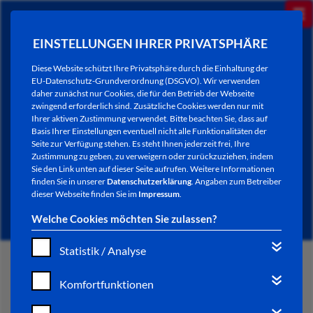
EINSTELLUNGEN IHRER PRIVATSPHÄRE
Diese Website schützt Ihre Privatsphäre durch die Einhaltung der
EU-Datenschutz-Grundverordnung (DSGVO). Wir verwenden
daher zunächst nur Cookies, die für den Betrieb der Webseite
zwingend erforderlich sind. Zusätzliche Cookies werden nur mit
Ihrer aktiven Zustimmung verwendet. Bitte beachten Sie, dass auf
Basis Ihrer Einstellungen eventuell nicht alle Funktionalitäten der
Seite zur Verfügung stehen. Es steht Ihnen jederzeit frei, Ihre
Zustimmung zu geben, zu verweigern oder zurückzuziehen, indem
Sie den Link unten auf dieser Seite aufrufen. Weitere Informationen
NEWSLETTER / CITY LETTER
finden Sie in unserer
Datenschutzerklärung
. Angaben zum Betreiber
dieser Webseite finden Sie im
Impressum
.
Welche Cookies möchten Sie zulassen?
Statistik / Analyse
START
Komfortfunktionen
BÜRGERSERVICE